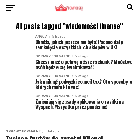
All posts tagged "wiadomości finanse"
ANGLIA
5 lat ago
Obniżki, jakich jeszcze nie było! Podano datę
zamknięcia wszystkich ich sklepów w UK!
SPRAWY FORMALNE
5 lat ago
Chcesz mieć o połowę niższe rachunki? Mnóstwo
osób będzie się kwalifikować!
SPRAWY FORMALNE
5 lat ago
Jak uniknąć podwyżki council tax? Oto sposoby, o
których mało kto wie!
SPRAWY FORMALNE
5 lat ago
Zmieniają się zasady aplikowania o zasiłki na
Wyspach. Wszystko przez pandemię!
SPRAWY FORMALNE
5 lat ago
Tysiące funtów do zwrotu! Klienci