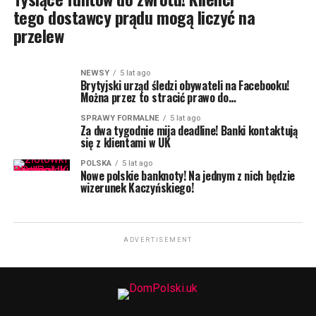
tego dostawcy prądu mogą liczyć na
przelew
NEWSY
5 lat ago
Brytyjski urząd śledzi obywateli na Facebooku!
Można przez to stracić prawo do…
SPRAWY FORMALNE
5 lat ago
Za dwa tygodnie mija deadline! Banki kontaktują
się z klientami w UK
POLSKA
5 lat ago
Nowe polskie banknoty! Na jednym z nich będzie
wizerunek Kaczyńskiego!
ADVERTISEMENT