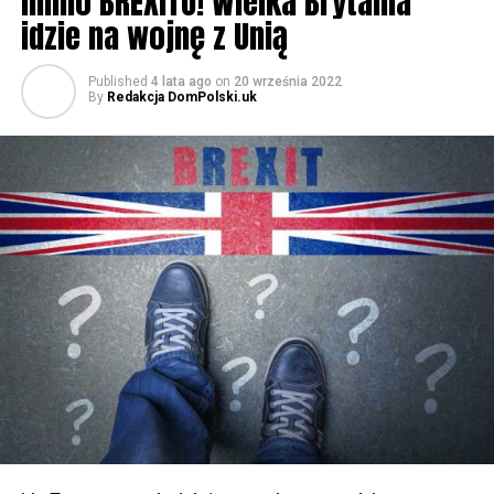
mimo BREXITU! Wielka Brytania
idzie na wojnę z Unią
Published
4 lata ago
on
20 września 2022
By
Redakcja DomPolski.uk