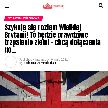
IRLANDIA PÓŁNOCNA
Szykuje się rozłam Wielkiej
Brytanii! To będzie prawdziwe
trzęsienie ziemi – chcą dołączenia
do…
Published
4 lata ago
on
9 maja 2022
By
Redakcja DomPolski.uk