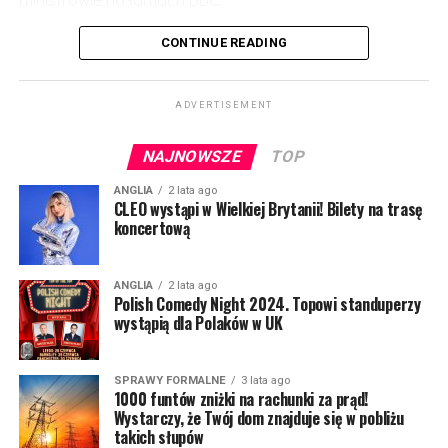
CONTINUE READING
ADVERTISEMENT
NAJNOWSZE
TOP
ANGLIA
2 lata ago
CLEO wystąpi w Wielkiej Brytanii! Bilety na trasę
koncertową
Kto może liczyć na zamrożenie kosztów? Kwestia
dotyczy blisko 100 tysięcy rodzin.
ANGLIA
2 lata ago
Polish Comedy Night 2024. Topowi standuperzy
Przez następne 12 miesięcy stałą kwotę zapłacą ci,
wystąpią dla Polaków w UK
którzy mieszkają w jednym z domów zrzeszonych w
ramach Housing Executive. To największy tego typu w
Irlandii Północnej organ mieszkaniowy.
SPRAWY FORMALNE
3 lata ago
1000 funtów zniżki na rachunki za prąd!
Wystarczy, że Twój dom znajduje się w pobliżu
Housing Executive przydziela mieszkania socjalne i
takich słupów