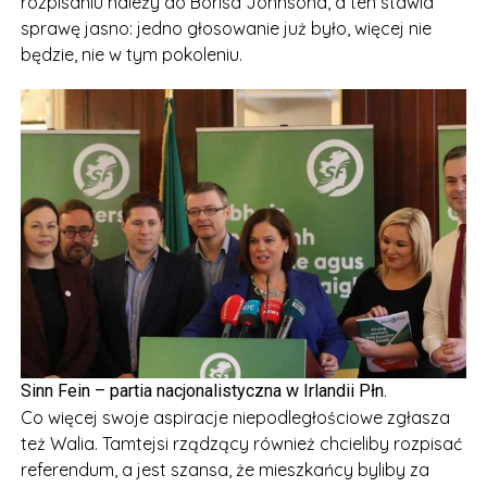
rozpisaniu należy do Borisa Johnsona, a ten stawia
sprawę jasno: jedno głosowanie już było, więcej nie
będzie, nie w tym pokoleniu.
Sinn Fein – partia nacjonalistyczna w Irlandii Płn.
Co więcej swoje aspiracje niepodległościowe zgłasza
też Walia. Tamtejsi rządzący również chcieliby rozpisać
referendum, a jest szansa, że mieszkańcy byliby za