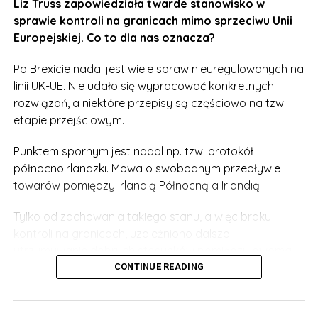
Liz Truss zapowiedziała twarde stanowisko w
sprawie kontroli na granicach mimo sprzeciwu Unii
Europejskiej. Co to dla nas oznacza?
Po Brexicie nadal jest wiele spraw nieuregulowanych na
linii UK-UE. Nie udało się wypracować konkretnych
rozwiązań, a niektóre przepisy są częściowo na tzw.
etapie przejściowym.
Punktem spornym jest nadal np. tzw. protokół
północnoirlandzki. Mowa o swobodnym przepływie
towarów pomiędzy Irlandią Północną a Irlandią.
Tylko od zachowania takiego stanu, a więc braku
kontroli na granicach, uzależniono dalsze
utrzymywanie dobrych stosunków pomiędzy dwoma
Irlandiami.
CONTINUE READING
Okazuje się, że Liz Truss nie zamierza ustąpić unijnym
urzędnikom ani o jotę. Co postanowiła nowa premier?