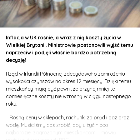
przy stanowisku nakładającym kontrole.
Ponieważ Wielka Brytania tego stanowiska nie
respektuje, wszczęto dwa postępowania przeciwko UK
w ramach unijnych instytucji. Jak zakończy się ten
Inflacja w UK rośnie, a wraz z nią koszty życia w
spór?
Wielkiej Brytanii. Ministrowie postanowili wyjść temu
naprzeciw i podjęli właśnie bardzo potrzebną
Oby z korzyścią dla obu stron. Trzeba poszukać
decyzję!
kompromisu, dzięki któremu nie będzie miejsca na
nadużycia w prawie, a jednocześnie firmy z terenu
Rząd w Irlandii Północnej zdecydował o zamrożeniu
Wysp nie będą na tym stratne.
wysokości czynszów na okres 12 miesięcy. Dzięki temu
mieszkańcy mają być pewni, że przynajmniej te
comiesięczne koszty nie wzrosną w ciągu następnego
roku.
– Rosną ceny w sklepach, rachunki za prąd i gaz oraz
wodę. Musieliśmy coś zrobić, aby ulżyć nieco
najbardziej zagrożonym mieszkańcom – mówią
ministrowie na łamach BBC.