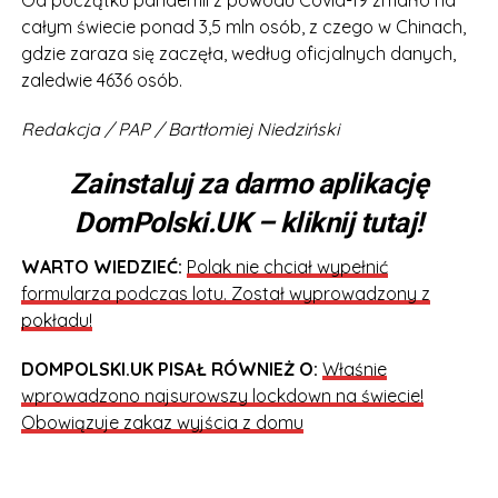
Od początku pandemii z powodu Covid-19 zmarło na
całym świecie ponad 3,5 mln osób, z czego w Chinach,
gdzie zaraza się zaczęła, według oficjalnych danych,
zaledwie 4636 osób.
Redakcja / PAP / Bartłomiej Niedziński
Zainstaluj za darmo aplikację
DomPolski.UK – kliknij tutaj!
WARTO WIEDZIEĆ:
Polak nie chciał wypełnić
formularza podczas lotu. Został wyprowadzony z
pokładu!
DOMPOLSKI.UK PISAŁ RÓWNIEŻ O:
Właśnie
wprowadzono najsurowszy lockdown na świecie!
Obowiązuje zakaz wyjścia z domu