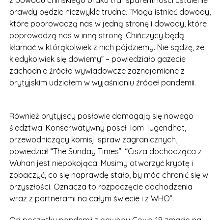
z powodu chińskiego braku transparentności ustalenie
prawdy będzie niezwykle trudne. “Mogą istnieć dowody,
które poprowadzą nas w jedną stronę i dowody, które
poprowadzą nas w inną stronę. Chińczycy będą
kłamać w którąkolwiek z nich pójdziemy. Nie sądzę, że
kiedykolwiek się dowiemy” – powiedziało gazecie
zachodnie źródło wywiadowcze zaznajomione z
brytyjskim udziałem w wyjaśnianiu źródeł pandemii.
Również brytyjscy posłowie domagają się nowego
śledztwa. Konserwatywny poseł Tom Tugendhat,
przewodniczący komisji spraw zagranicznych,
powiedział “The Sunday Times”: “Cisza dochodząca z
Wuhan jest niepokojąca. Musimy otworzyć kryptę i
zobaczyć, co się naprawdę stało, by móc chronić się w
przyszłości. Oznacza to rozpoczęcie dochodzenia
wraz z partnerami na całym świecie i z WHO”.