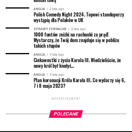
koncertową
Dotychczas wspomniana metoda była dostępna w UK,
ale za każdym razem należało udać się do lekarza i
ANGLIA
2 lata ago
Polish Comedy Night 2024. Topowi standuperzy
zapłacić za receptę. Teraz to się zmienia.
wystąpią dla Polaków w UK
Za całoroczny zapas zapłacimy dokładnie 18 funtów i
SPRAWY FORMALNE
3 lata ago
1000 funtów zniżki na rachunki za prąd!
70 pensów. O taką możliwość można aplikować online
Wystarczy, że Twój dom znajduje się w pobliżu
lub udać się do najbliższej apteki.
takich słupów
– To ogromny krok dla wielu pań na Wyspach, ich
ANGLIA
3 lata ago
Ciekawostki z życia Karola III. Wiedzieliście, że
zdrowie i dobre samopoczucie powinno być
nowy król był kiedyś…
priorytetem. Teraz będą mogły sobie ulżyć bez
martwienia się o koszty – mówi Dame Lesley Regan,
ANGLIA
3 lata ago
Plan koronacji Króla Karola III. Co wydarzy się 6,
Women’s Health Ambassador w UK.
7 i 8 maja 2023?
Szacuje się, że z leczenia HRT korzysta ok. 400 tysięcy
ADVERTISEMENT
kobiet w Wielkiej Brytanii. Teraz ta liczba
prawdopodobnie się zwiększy.
POLECANE
Więcej o Hormone Replacement Theraphy
przeczytacie na oficjalnej stronie NHS –
dostępnej