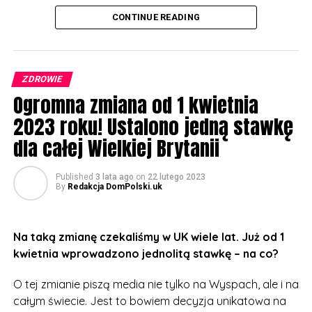
Wystarczy przyjąć niewielką tabletkę, a w organizmie
CONTINUE READING
wytworzy się więcej hormonu, który w czasie
menopauzy jest produkowany naturalnie w mniejszym
zakresie. Dzięki temu kobiety leczące się metodą HRT
ZDROWIE
nie odczuwają tak wielu nieprzyjemnych skutków
Ogromna zmiana od 1 kwietnia
menopauzy, jak m.in. uderzenia gorąca, uporczywe
bóle głowy czy bezsenność.
2023 roku! Ustalono jedną stawkę
dla całej Wielkiej Brytanii
Dotychczas wspomniana metoda była dostępna w UK,
ale za każdym razem należało udać się do lekarza i
Published
3 lata ago
on
22 lutego 2023
zapłacić za receptę. Teraz to się zmienia.
By
Redakcja DomPolski.uk
Za całoroczny zapas zapłacimy dokładnie 18 funtów i
70 pensów. O taką możliwość można aplikować online
Na taką zmianę czekaliśmy w UK wiele lat. Już od 1
lub udać się do najbliższej apteki.
kwietnia wprowadzono jednolitą stawkę – na co?
– To ogromny krok dla wielu pań na Wyspach, ich
O tej zmianie piszą media nie tylko na Wyspach, ale i na
zdrowie i dobre samopoczucie powinno być
całym świecie. Jest to bowiem decyzja unikatowa na
priorytetem. Teraz będą mogły sobie ulżyć bez