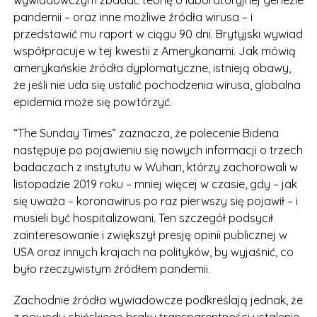
wywiadowczym zbadać teorię o laboratoryjnej genezie
pandemii – oraz inne możliwe źródła wirusa – i
przedstawić mu raport w ciągu 90 dni. Brytyjski wywiad
współpracuje w tej kwestii z Amerykanami. Jak mówią
amerykańskie źródła dyplomatyczne, istnieją obawy,
że jeśli nie uda się ustalić pochodzenia wirusa, globalna
epidemia może się powtórzyć.
“The Sunday Times” zaznacza, że polecenie Bidena
następuje po pojawieniu się nowych informacji o trzech
badaczach z instytutu w Wuhan, którzy zachorowali w
listopadzie 2019 roku – mniej więcej w czasie, gdy – jak
się uważa – koronawirus po raz pierwszy się pojawił – i
musieli być hospitalizowani. Ten szczegół podsycił
zainteresowanie i zwiększył presję opinii publicznej w
USA oraz innych krajach na polityków, by wyjaśnić, co
było rzeczywistym źródłem pandemii.
Zachodnie źródła wywiadowcze podkreślają jednak, że