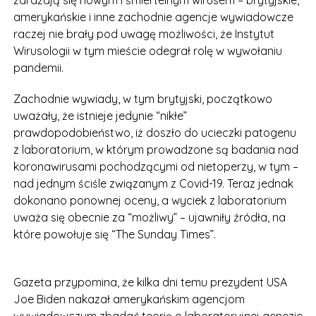
zarażają się nowym i śmiertelnym wirusem – brytyjskie,
amerykańskie i inne zachodnie agencje wywiadowcze
raczej nie brały pod uwagę możliwości, że Instytut
Wirusologii w tym mieście odegrał rolę w wywołaniu
pandemii.
Zachodnie wywiady, w tym brytyjski, początkowo
uważały, że istnieje jedynie “nikłe”
prawdopodobieństwo, iż doszło do ucieczki patogenu
z laboratorium, w którym prowadzone są badania nad
koronawirusami pochodzącymi od nietoperzy, w tym –
nad jednym ściśle związanym z Covid-19. Teraz jednak
dokonano ponownej oceny, a wyciek z laboratorium
uważa się obecnie za “możliwy” – ujawniły źródła, na
które powołuje się “The Sunday Times”.
Gazeta przypomina, że kilka dni temu prezydent USA
Joe Biden nakazał amerykańskim agencjom