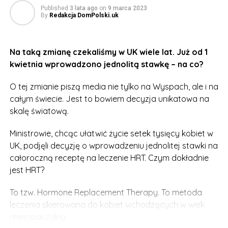
Published
3 lata ago
on
9 marca 2023
By
Redakcja DomPolski.uk
Na taką zmianę czekaliśmy w UK wiele lat. Już od 1
kwietnia wprowadzono jednolitą stawkę – na co?
O tej zmianie piszą media nie tylko na Wyspach, ale i na
całym świecie. Jest to bowiem decyzja unikatowa na
skalę światową.
Ministrowie, chcąc ułatwić życie setek tysięcy kobiet w
UK, podjęli decyzję o wprowadzeniu jednolitej stawki na
całoroczną receptę na leczenie HRT. Czym dokładnie
jest HRT?
To tzw. Hormone Replacement Therapy. To metoda
leczenia skierowana do kobiet wchodzących w wiek
menopauzalny.