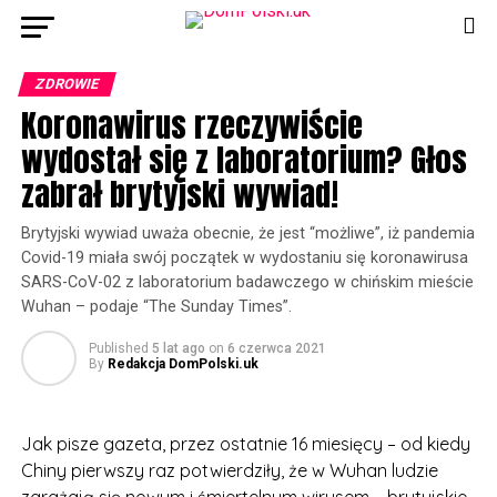
ZDROWIE
Koronawirus rzeczywiście
wydostał się z laboratorium? Głos
zabrał brytyjski wywiad!
Brytyjski wywiad uważa obecnie, że jest “możliwe”, iż pandemia
Covid-19 miała swój początek w wydostaniu się koronawirusa
SARS-CoV-02 z laboratorium badawczego w chińskim mieście
Wuhan – podaje “The Sunday Times”.
Published
5 lat ago
on
6 czerwca 2021
By
Redakcja DomPolski.uk
Jak pisze gazeta, przez ostatnie 16 miesięcy – od kiedy
Chiny pierwszy raz potwierdziły, że w Wuhan ludzie