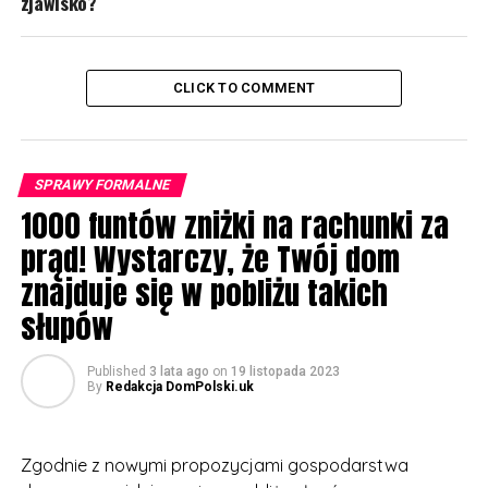
zjawisko?
CLICK TO COMMENT
SPRAWY FORMALNE
1000 funtów zniżki na rachunki za
prąd! Wystarczy, że Twój dom
znajduje się w pobliżu takich
słupów
Published
3 lata ago
on
19 listopada 2023
By
Redakcja DomPolski.uk
Zgodnie z nowymi propozycjami gospodarstwa