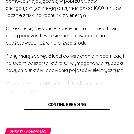
domowe znajdujące się w pobliżu słupów
energetycznych mogą otrzymać aż do 1000 funtów
rocznie zniżki na rachunki za energię.
Oczekuje się, że kanclerz Jeremy Hunt przedstawi
plany podczas tzw. jesiennego oświadczenia
budżetowego, już w najbliższą środę.
Plany mają zachęcić ludzi do wspierania modernizacji
na swoim obszarze, które są wymagane w przypadku
nowych punktów ładowania pojazdów elektrycznych.
Mówi się, że Hunt i Rishi Sunak finalizują treść
oświadczenia.
Rzecznik rządu powiedział: „Przyspieszając system
CONTINUE READING
planowania – w tym budowę punktów ładowania
pojazdów elektrycznych – rozwiążemy jeden z
najczęstszych problemów zgłaszanych przez firmy
SPRAWY FORMALNE
chcące inwestować w Wielkiej Brytanii”.