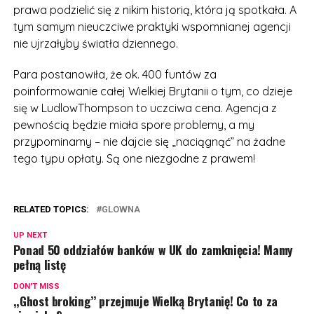
prawa podzielić się z nikim historią, która ją spotkała. A
tym samym nieuczciwe praktyki wspomnianej agencji
nie ujrzałyby światła dziennego.
Para postanowiła, że ok. 400 funtów za
poinformowanie całej Wielkiej Brytanii o tym, co dzieje
się w LudlowThompson to uczciwa cena. Agencja z
pewnością będzie miała spore problemy, a my
przypominamy – nie dajcie się „naciągnąć” na żadne
tego typu opłaty. Są one niezgodne z prawem!
RELATED TOPICS:
GLOWNA
UP NEXT
Ponad 50 oddziałów banków w UK do zamknięcia! Mamy
pełną listę
DON'T MISS
,,Ghost broking’’ przejmuje Wielką Brytanię! Co to za