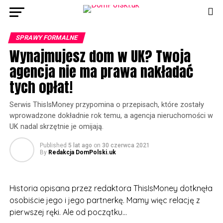
SPRAWY FORMALNE
Wynajmujesz dom w UK? Twoja
agencja nie ma prawa nakładać
tych opłat!
Serwis ThisIsMoney przypomina o przepisach, które zostały
wprowadzone dokładnie rok temu, a agencja nieruchomości w
UK nadal skrzętnie je omijają.
Published
5 lat ago
on
30 czerwca 2021
By
Redakcja DomPolski.uk
Historia opisana przez redaktora ThisIsMoney dotknęła
osobiście jego i jego partnerkę. Mamy więc relację z
pierwszej ręki. Ale od początku…