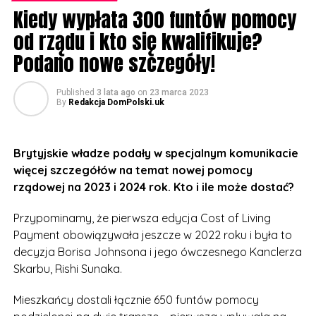
Kiedy wypłata 300 funtów pomocy
Departament odmówił ujawnienia, kto będzie płacił za
od rządu i kto się kwalifikuje?
zniżki, ani podania jakichkolwiek szczegółów na temat
Podano nowe szczegóły!
tego, jak blisko musiałyby się znajdować domy, aby
kwalifikować się do maksymalnej zniżki.
Published
3 lata ago
on
23 marca 2023
By
Redakcja DomPolski.uk
Co do innych punktów ogłaszanego niebawem
budżetu Wielkiej Brytanii uważa się, że Ministerstwo
Skarbu rozważa ogłoszenie pewnych obniżek
Brytyjskie władze podały w specjalnym komunikacie
podatków. Dyskutowane są także zmiany w podatku
więcej szczegółów na temat nowej pomocy
dochodowym, ubezpieczeniu społecznym, podatku od
rządowej na 2023 i 2024 rok. Kto i ile może dostać?
spadków i podatkach od działalności gospodarczej.
Przypominamy, że pierwsza edycja Cost of Living
Payment obowiązywała jeszcze w 2022 roku i była to
decyzja Borisa Johnsona i jego ówczesnego Kanclerza
Skarbu, Rishi Sunaka.
Mieszkańcy dostali łącznie 650 funtów pomocy