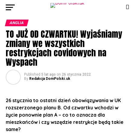
ANGLIA
TO JUŻ OD CZWARTKU! Wyjaśniamy
zmiany we wszystkich
restrykcjach covidowych na
Wyspach
Published
5 lat ago
on
26 stycznia 2022
By
Redakcja DomPolski.uk
26 stycznia to ostatni dzień obowiązywania w UK
rozszerzonego planu B. Od czwartku wchodzi w
życie ponownie plan A – co to oznacza dla
mieszkańców i czy wszędzie restrykcje będą takie
same?