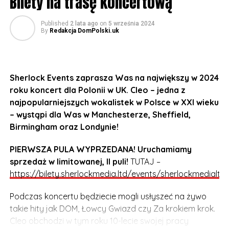
Bilety na trasę koncertową
Published
2 lata ago
on
5 września 2024
By
Redakcja DomPolski.uk
Sherlock Events zaprasza Was na największy w 2024
roku koncert dla Polonii w UK. Cleo – jedna z
najpopularniejszych wokalistek w Polsce w XXI wieku
– wystąpi dla Was w Manchesterze, Sheffield,
Birmingham oraz Londynie!
PIERWSZA PULA WYPRZEDANA! Uruchamiamy
sprzedaż w limitowanej, II puli!
TUTAJ –
https://bilety.sherlockmedia.ltd/events/sherlockmedialtd
Podczas koncertu będziecie mogli usłyszeć na żywo
takie hity jak DOM, Łowcy Gwiazd czy Za krokiem krok.
Cleo obchodzi w tym roku 10-lecie swojej pracy