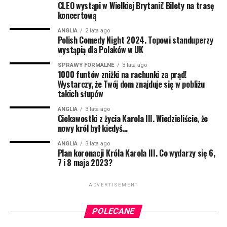
CLEO wystąpi w Wielkiej Brytanii! Bilety na trasę
Bartosz Gajda:
Kabareciarz, standuper, komik –
koncertową
generalnie człowiek od śmiesznych rzeczy. Można go
ANGLIA
2 lata ago
oglądać na scenach wielu miast w Polsce, bo jeździ i
Polish Comedy Night 2024. Topowi standuperzy
wystąpią dla Polaków w UK
rozbawia ludzi. Podobno ktoś widział jak Bartosz kiedyś
był poważny przez półtorej minuty, ale to nie jest do
SPRAWY FORMALNE
3 lata ago
1000 funtów zniżki na rachunki za prąd!
końca potwierdzone. Prywatnie ze Śląska, a dokładniej
Wystarczy, że Twój dom znajduje się w pobliżu
z Pszczyny. Dlatego czasem z jego ust może paść
takich słupów
tajemnicze “pogodej mi do lacza”, albo “co żeś tam zaś
przysmyczył?”. Możecie go kojarzyć z Radia ZET, gdzie
ANGLIA
3 lata ago
Ciekawostki z życia Karola III. Wiedzieliście, że
codziennie budzi tysiące słuchaczy.
nowy król był kiedyś…
NIE MOŻE CIĘ TAM ZABRAKNĄĆ! Liczba miejsc na
ANGLIA
3 lata ago
Plan koronacji Króla Karola III. Co wydarzy się 6,
widowni jest mocno ograniczona, więc nie zwlekaj z
7 i 8 maja 2023?
zakupem biletów. Dostępna jest pierwsza pula w
promocyjnej cenie! ZAPRASZAMY
ADVERTISEMENT
BILETY:
https://buytickets.at/sherlockmedialtd
POLECANE