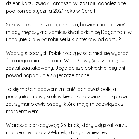
dziennikarzy zwłoki Tomasza W. zostały odnalezione
pod koniec stycznia 2021 roku w Cardiff.
Sprawa jest bardzo tajemnicza, bowiem na co dzień
młody mężczyzna zamieszkiwał dzielnicę Dagenham w
Londynie! Co więc robił setki kilometrów od domu?
Według śledczych Polak rzeczywiście miał się wybrać
feralnego dnia do stolicy Walii. Po wyjściu z pociągu
został zaatakowany. Jego dalsze dokładne losy ani
powód napadu nie są jeszcze znane.
To się może niebawem zmienić, ponieważ policja
poczyniła milowy krok w kierunku rozwiązania sprawy –
zatrzymano dwie osoby, które mają mieć związek z
morderstwem.
W areszcie przebywają 23-latek, który usłyszał zarzut
morderstwa oraz 29-latek, który również jest