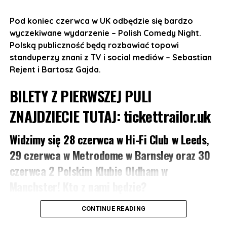
10 listopada w The Flour and Flagon, 126
Pod koniec czerwca w UK odbędzie się bardzo
Grosvenor St, Manchester M1 7HL
wyczekiwane wydarzenie – Polish Comedy Night.
11 listopada w Sheffield Network2, 14 Matilda St,
Polską publiczność będą rozbawiać topowi
Sheffield S1
standuperzy znani z TV i social mediów – Sebastian
Rejent i Bartosz Gajda.
12 listopada w The Castle and Falcon, 402
Moseley Rd, Balsall Heath, Birmingham B12 9AT
BILETY Z PIERWSZEJ PULI
13 listopada w 229 London, 229 Great Portland St,
ZNAJDZIECIE TUTAJ:
tickettrailor.uk
London W1W 5PN
Widzimy się 28 czerwca w Hi-Fi Club w Leeds,
Otwarcie drzwi: 19:00
29 czerwca w Metrodome w Barnsley oraz 30
Początek koncertu: 20:30
czerwca 2 Polskim Klubie Oldham w
Manchster! Kto z nami będzie?
REZERWACJA MIEJSC:
https://bilety.sherlockmedia.ltd/events/sherlockmedialtd
Sebastian Rejent:
Od lat, niczym w skeczu Monty
CONTINUE READING
Pythona, szuka żartu idealnego, jeszcze mu się to nie