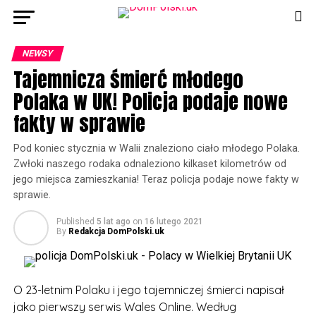
NEWSY
Tajemnicza śmierć młodego
Polaka w UK! Policja podaje nowe
fakty w sprawie
Pod koniec stycznia w Walii znaleziono ciało młodego Polaka.
Zwłoki naszego rodaka odnaleziono kilkaset kilometrów od
jego miejsca zamieszkania! Teraz policja podaje nowe fakty w
sprawie.
Published
5 lat ago
on
16 lutego 2021
By
Redakcja DomPolski.uk
O 23-letnim Polaku i jego tajemniczej śmierci napisał
jako pierwszy serwis Wales Online. Według