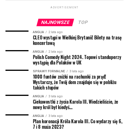
udało, natomiast trzykrotnie żartem sprawił, że ktoś się
posikał ze śmiechu… i nie było to dziecko. Sukces.
ADVERTISEMENT
Uprawia ciężką sztukę stand-upową; robi to dla ludzi,
dla siebie, jednak woli dla ludzi. Znacie go m.in. z
NAJNOWSZE
TOP
programu Kuby Wojewódzkiego.
ANGLIA
2 lata ago
CLEO wystąpi w Wielkiej Brytanii! Bilety na trasę
Bartosz Gajda:
Kabareciarz, standuper, komik –
koncertową
generalnie człowiek od śmiesznych rzeczy. Można go
ANGLIA
2 lata ago
oglądać na scenach wielu miast w Polsce, bo jeździ i
Polish Comedy Night 2024. Topowi standuperzy
wystąpią dla Polaków w UK
rozbawia ludzi. Podobno ktoś widział jak Bartosz kiedyś
był poważny przez półtorej minuty, ale to nie jest do
SPRAWY FORMALNE
3 lata ago
1000 funtów zniżki na rachunki za prąd!
końca potwierdzone. Prywatnie ze Śląska, a dokładniej
Wystarczy, że Twój dom znajduje się w pobliżu
z Pszczyny. Dlatego czasem z jego ust może paść
takich słupów
tajemnicze “pogodej mi do lacza”, albo “co żeś tam zaś
przysmyczył?”. Możecie go kojarzyć z Radia ZET, gdzie
ANGLIA
3 lata ago
Ciekawostki z życia Karola III. Wiedzieliście, że
codziennie budzi tysiące słuchaczy.
nowy król był kiedyś…
NIE MOŻE CIĘ TAM ZABRAKNĄĆ! Liczba miejsc na
ANGLIA
3 lata ago
Plan koronacji Króla Karola III. Co wydarzy się 6,
widowni jest mocno ograniczona, więc nie zwlekaj z
7 i 8 maja 2023?