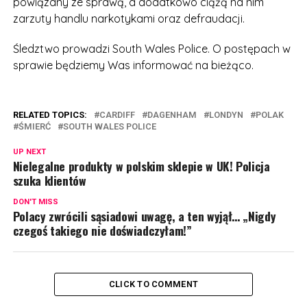
powiązany ze sprawą, a dodatkowo ciążą na nim
zarzuty handlu narkotykami oraz defraudacji.
Śledztwo prowadzi South Wales Police. O postępach w
sprawie będziemy Was informować na bieżąco.
RELATED TOPICS:
CARDIFF
DAGENHAM
LONDYN
POLAK
ŚMIERĆ
SOUTH WALES POLICE
UP NEXT
Nielegalne produkty w polskim sklepie w UK! Policja
szuka klientów
DON'T MISS
Polacy zwrócili sąsiadowi uwagę, a ten wyjął… „Nigdy
czegoś takiego nie doświadczyłam!”
CLICK TO COMMENT