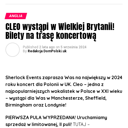
ANGLIA
CLEO wystąpi w Wielkiej Brytanii!
Bilety na trasę koncertową
Published
2 lata ago
on
5 września 2024
By
Redakcja DomPolski.uk
Sherlock Events zaprasza Was na największy w 2024
roku koncert dla Polonii w UK. Cleo – jedna z
najpopularniejszych wokalistek w Polsce w XXI wieku
– wystąpi dla Was w Manchesterze, Sheffield,
Birmingham oraz Londynie!
PIERWSZA PULA WYPRZEDANA! Uruchamiamy
sprzedaż w limitowanej, II puli!
TUTAJ –