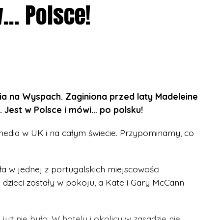
w… Polsce!
iowie z branży ekonomiczno-administracyjnej
o zagadnienia edukacji zdalnej oraz rozwoju
.
ndacji Edukacji Rozwoju i Innowacji
, lidera
owało nad projektem “Transversal skills in time
a na Wyspach. Zaginiona przed laty Madeleine
sonalne – podbudowa teoretyczna
 Jest w Polsce i mówi… po polsku!
 media w UK i na całym świecie. Przypominamy, co
 kompetencje społeczne – wyróżnia w tym
ętność radzenia sobie w sytuacjach:
a w jednej z portugalskich miejscowości
dzieci zostały w pokoju, a Kate i Gary McCann
 już nie było. W hotelu i okolicy w zasadzie nie