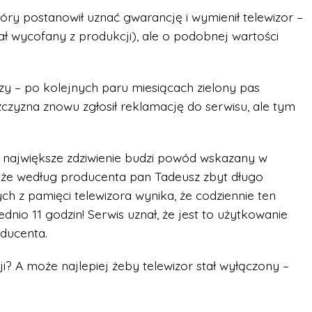
który postanowił uznać gwarancję i wymienił telewizor –
ał wycofany z produkcji), ale o podobnej wartości
czy – po kolejnych paru miesiącach zielony pas
żczyzna znowu zgłosił reklamację do serwisu, ale tym
 a największe zdziwienie budzi powód wskazany w
, że według producenta pan Tadeusz zbyt długo
ch z pamięci telewizora wynika, że codziennie ten
ednio 11 godzin! Serwis uznał, że jest to użytkowanie
oducenta.
i? A może najlepiej żeby telewizor stał wyłączony –