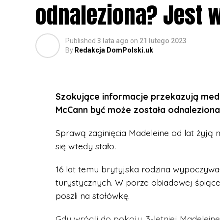
odnaleziona? Jest 
odpowiednie narzędzia. Na przykład uczn
mogą sięgnąć do poradnika poruszająceg
kompetencji personalnych i społecznych
Published
3 lata ago
on
21 lutego 2023
By
Redakcja DomPolski.uk
Publikacja jest dostępna w
Platformie Fu
międzynarodowego konsorcjum, które prac
of COVID”.
Szokujące informacje przekazują medi
Kompetencje społeczne i per
McCann być może została odnaleziona.
dla uczniów
Sprawą zaginięcia Madeleine od lat żyją
się wtedy stało.
Poradnik szczegółowo wyjaśnia, czym są
obszarze kompetencje warunkujące umiej
16 lat temu brytyjska rodzina wypoczywał
turystycznych. W porze obiadowej śpiące 
● intymnych,
poszli na stołówkę.
● ekspozycji społecznej,
Gdy wrócili do pokoju, 3-letniej Madeleine