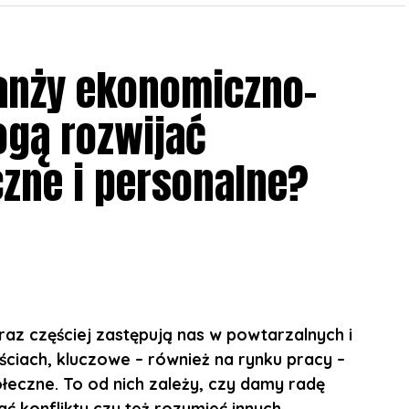
anży ekonomiczno-
ogą rozwijać
zne i personalne?
raz częściej zastępują nas w powtarzalnych i
iach, kluczowe – również na rynku pracy –
ołeczne. To od nich zależy, czy damy radę
 konflikty czy też rozumieć innych.