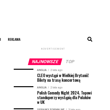
I
REKLAMA
ADVERTISEMENT
NAJNOWSZE
TOP
ANGLIA
2 lata ago
CLEO wystąpi w Wielkiej Brytanii!
Bilety na trasę koncertową
ANGLIA
2 lata ago
Polish Comedy Night 2024. Topowi
standuperzy wystąpią dla Polaków
w UK
SPRAWY FORMALNE
3 lata ago