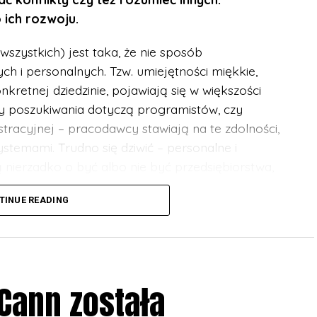
ich rozwoju.
wszystkich) jest taka, że nie sposób
h i personalnych. Tzw. umiejętności miękkie,
retnej dziedzinie, pojawiają się w większości
zy poszukiwania dotyczą programistów, czy
tracyjnej – pracodawcy stawiają na te zdolności,
ystemami. Trudno się dziwić – personalne i
nierzadko o być albo nie być przedsiębiorstwa,
cyjności rynku.
TINUE READING
encje społeczne i personalne, podobnie jak
wać, nieustannie podnosząc ich poziom. Każda
Cann została
woju w tym zakresie. Praktykowanie wydaje się
i komunikacji, jednak istnieją ku temu