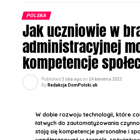
POLSKA
Jak uczniowie w br
administracyjnej m
kompetencje społec
Published
3 lata ago
on
24 kwietnia 2023
By
Redakcja DomPolski.uk
W dobie rozwoju technologii, które co
łatwych do zautomatyzowania czynnośc
stają się kompetencje personalne i sp
współpracować w zespole, rozwiązywać