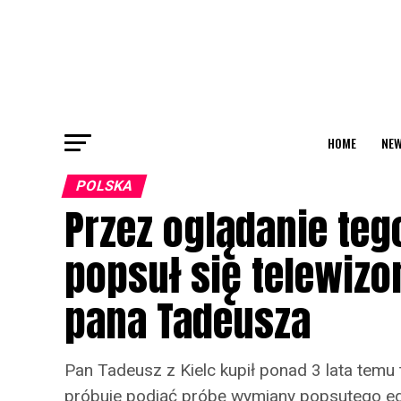
HOME
NEW
POLSKA
Przez oglądanie teg
popsuł się telewizor
pana Tadeusza
Pan Tadeusz z Kielc kupił ponad 3 lata temu 
próbuje podjąć próbę wymiany popsutego eg