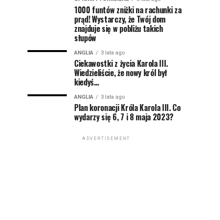
1000 funtów zniżki na rachunki za
prąd! Wystarczy, że Twój dom
znajduje się w pobliżu takich
słupów
ANGLIA
3 lata ago
Ciekawostki z życia Karola III.
Wiedzieliście, że nowy król był
kiedyś…
ANGLIA
3 lata ago
Plan koronacji Króla Karola III. Co
wydarzy się 6, 7 i 8 maja 2023?
ADVERTISEMENT