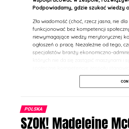
Podpowiadamy, gdzie szukać wiedzy o 
Zła wiadomość (choć, rzecz jasna, nie dla 
funkcjonować bez kompetencji społecznyc
niewymagające wiedzy merytorycznej konk
ogłoszeń o pracę. Niezależnie od tego, c
specjalistów branży ekonomiczno-adminis
których nie da się zastąpić maszynami i s
społeczne kompetencje zespołu stanowią 
szczególnie w sytuacji wysokiej konkuren
CON
Materiały wspierające rozwój
Na szczęście są też dobre wieści. Kompet
POLSKA
merytoryczne, można kształtować i treno
SZOK! Madeleine Mc
społeczna interakcja stanowi szansę roz
nieco trudniejsze w świecie zdalnej pracy 