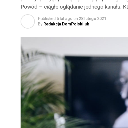
Powód – ciągłe oglądanie jednego kanału. K
Published
5 lat ago
on
28 lutego 2021
By
Redakcja DomPolski.uk