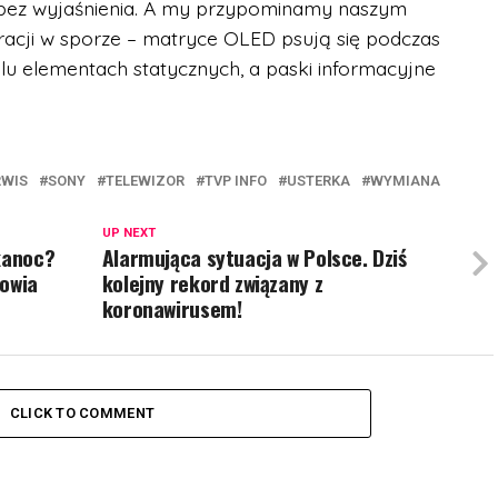
bez wyjaśnienia. A my przypominamy naszym
racji w sporze – matryce OLED psują się podczas
lu elementach statycznych, a paski informacyjne
RWIS
SONY
TELEWIZOR
TVP INFO
USTERKA
WYMIANA
UP NEXT
kanoc?
Alarmująca sytuacja w Polsce. Dziś
rowia
kolejny rekord związany z
koronawirusem!
CLICK TO COMMENT