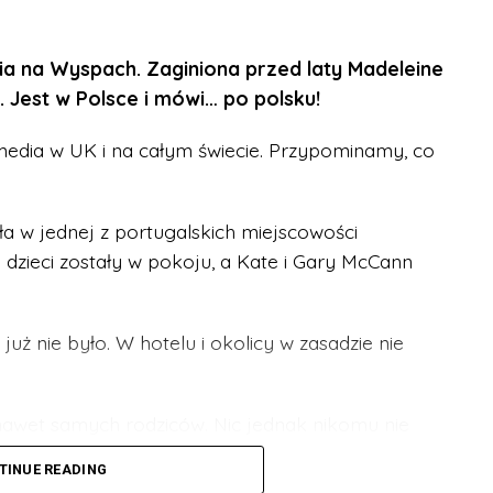
owało nad projektem “Transversal skills in time
a na Wyspach. Zaginiona przed laty Madeleine
sonalne – podbudowa teoretyczna
 Jest w Polsce i mówi… po polsku!
 media w UK i na całym świecie. Przypominamy, co
 kompetencje społeczne – wyróżnia w tym
ętność radzenia sobie w sytuacjach:
a w jednej z portugalskich miejscowości
dzieci zostały w pokoju, a Kate i Gary McCann
 już nie było. W hotelu i okolicy w zasadzie nie
 nawet samych rodziców. Nic jednak nikomu nie
ksty, w których umiejętności społeczne są
log umiejętności personalnych (np.
TINUE READING
ji, które sprzyjają ich rozwojowi. Z poradnika