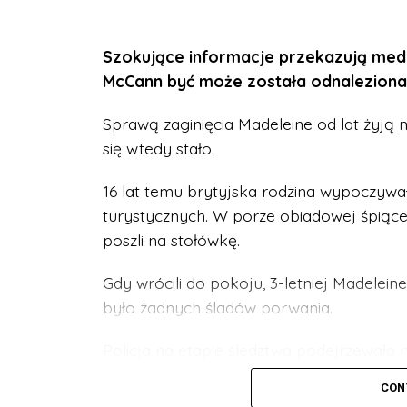
międzynarodowego konsorcjum, które prac
of COVID”.
Szokujące informacje przekazują medi
Kompetencje społeczne i per
McCann być może została odnaleziona.
dla uczniów
Sprawą zaginięcia Madeleine od lat żyją
się wtedy stało.
Poradnik szczegółowo wyjaśnia, czym są
obszarze kompetencje warunkujące umiej
16 lat temu brytyjska rodzina wypoczywał
turystycznych. W porze obiadowej śpiące 
● intymnych,
poszli na stołówkę.
● ekspozycji społecznej,
Gdy wrócili do pokoju, 3-letniej Madeleine
było żadnych śladów porwania.
● wymagających asertywności.
Policja na etapie śledztwa podejrzewała
Autorzy zwracają uwagę również na konte
udowodniono.
niezbędne. Publikacja zawiera także kata
CON
odpowiedzialność i inicjatywę) oraz sytuac