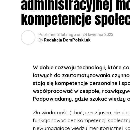
administracyjnej m
kompetencje społec
Published
3 lata ago
on
24 kwietnia 2023
By
Redakcja DomPolski.uk
W dobie rozwoju technologii, które co
łatwych do zautomatyzowania czynnośc
stają się kompetencje personalne i sp
współpracować w zespole, rozwiązywać
Podpowiadamy, gdzie szukać wiedzy o 
Zła wiadomość (choć, rzecz jasna, nie dla 
funkcjonować bez kompetencji społecznyc
niewymagające wiedzy merytorycznej konk