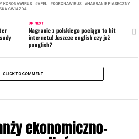
RY KORONAWIRUS
APEL
KORONAWIRUS
NAGRANIE PIASECZNY
SKA GWIAZDA
UP NEXT
ter
Nagranie z polskiego pociągu to hit
asady
internetu! Jeszcze english czy już
ponglish?
CLICK TO COMMENT
anży ekonomiczno-