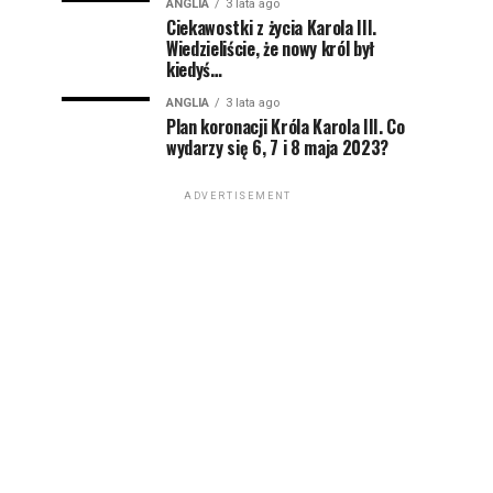
ANGLIA
3 lata ago
Ciekawostki z życia Karola III.
Wiedzieliście, że nowy król był
kiedyś…
ANGLIA
3 lata ago
Plan koronacji Króla Karola III. Co
wydarzy się 6, 7 i 8 maja 2023?
ADVERTISEMENT