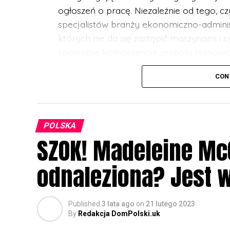
ogłoszeń o pracę. Niezależnie od tego, c
specjalistów branży ekonomiczno-adminis
których nie da się zastąpić maszynami i s
społeczne kompetencje zespołu stanowią 
szczególnie w sytuacji wysokiej konkuren
CON
Materiały wspierające rozwój
Na szczęście są też dobre wieści. Kompet
POLSKA
merytoryczne, można kształtować i treno
SZOK! Madeleine Mc
społeczna interakcja stanowi szansę roz
nieco trudniejsze w świecie zdalnej pracy 
odnaleziona? Jest 
odpowiednie narzędzia. Na przykład uczn
mogą sięgnąć do poradnika poruszająceg
kompetencji personalnych i społecznych
Published
3 lata ago
on
21 lutego 2023
By
Redakcja DomPolski.uk
Publikacja jest dostępna w
Platformie Fu