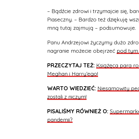
– Bądźcie zdrowi i trzymajcie się, ba
Piaseczny. – Bardzo też dziękuję ws
mną tutaj zajmują – podsumowuje.
Panu Andrzejowi życzymy dużo zdrow
nagranie możecie obejrzeć
pod tym 
PRZECZYTAJ TEŻ:
Książęca para ro
Meghan i Harry’ego!
WARTO WIEDZIEĆ:
Niesamowity pech
zostali z niczym!
PISALIŚMY RÓWNIEŻ O:
Supermarket
pandemii?