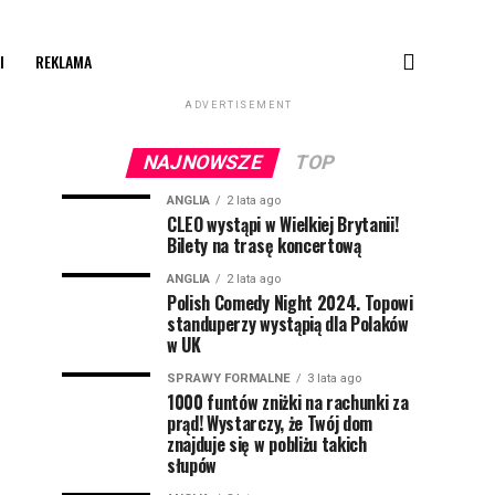
I
REKLAMA
ADVERTISEMENT
NAJNOWSZE
TOP
ANGLIA
2 lata ago
CLEO wystąpi w Wielkiej Brytanii!
Bilety na trasę koncertową
ANGLIA
2 lata ago
Polish Comedy Night 2024. Topowi
standuperzy wystąpią dla Polaków
w UK
SPRAWY FORMALNE
3 lata ago
1000 funtów zniżki na rachunki za
prąd! Wystarczy, że Twój dom
znajduje się w pobliżu takich
słupów