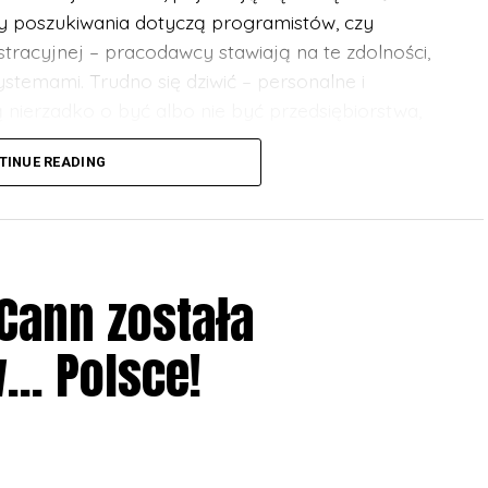
zy poszukiwania dotyczą programistów, czy
tracyjnej – pracodawcy stawiają na te zdolności,
ystemami. Trudno się dziwić – personalne i
nierzadko o być albo nie być przedsiębiorstwa,
cyjności rynku.
TINUE READING
encje społeczne i personalne, podobnie jak
wać, nieustannie podnosząc ich poziom. Każda
Cann została
woju w tym zakresie. Praktykowanie wydaje się
i komunikacji, jednak istnieją ku temu
w… Polsce!
iowie z branży ekonomiczno-administracyjnej
o zagadnienia edukacji zdalnej oraz rozwoju
.
ndacji Edukacji Rozwoju i Innowacji
, lidera