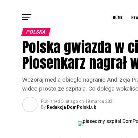
HOME
NEW
POLSKA
Polska gwiazda w ci
Piosenkarz nagrał w
Wczoraj media obiegło nagranie Andrzeja Pi
wideo prosto ze szpitala. Co dolega wokaliśc
Published
5 lat ago
on
18 marca 2021
By
Redakcja DomPolski.uk