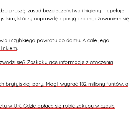
rdzo proszę, zasad bezpieczeństwa i higieny – apeluje
zystkim, którzy naprawdę z pasją i zaangażowaniem się
ia i szybkiego powrotu do domu. A całe jego
linkiem
.
zwodzi się? Zaskakujące informacje z otoczenia
 brytyjskiej pary. Mogli wygrać 182 miliony funtów, a
y w UK. Gdzie opłaca się robić zakupy w czasie