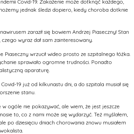
pandemii Covid-19. Zakażenie może dotknąć każdego,
możemy jednak śledzi dopiero, kiedy choroba dotknie
onawirusem zaraził się bowiem Andrzej Piaseczny! Stan
, czego wyraz dał sam zainteresowany.
e Piaseczny wrzucił wideo prosto ze szpitalnego łóżka.
dychanie sprawiało ogromne trudności. Ponadto
alistyczną aparaturę.
Covid-19 już od kilkunastu dni, a do szpitala musiał się
rszenie stanu.
 w ogóle nie pokazywać, ale wiem, że jest jeszcze
 nosie to, co z nami może się wydarzyć. Też myślałem,
ale po dziesięciu dniach chorowania znowu musiałem
wokalista.