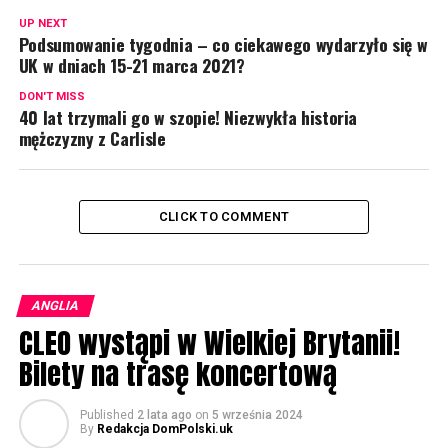
UP NEXT
Podsumowanie tygodnia – co ciekawego wydarzyło się w
UK w dniach 15-21 marca 2021?
DON'T MISS
40 lat trzymali go w szopie! Niezwykła historia
mężczyzny z Carlisle
CLICK TO COMMENT
ANGLIA
CLEO wystąpi w Wielkiej Brytanii!
Bilety na trasę koncertową
Published
2 lata ago
on
5 września 2024
By
Redakcja DomPolski.uk