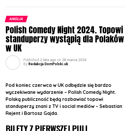
taneczny. Niezapomniane emocje i dobra zabawa
gwarantowana!
ANGLIA
UWAGA! Koncert przeznaczony jest dla wszystkich grup
Polish Comedy Night 2024. Topowi
wiekowych. Niepełnoletni muszą być pod stałą opieką
dorosłego opiekuna.
standuperzy wystąpią dla Polaków
w UK
BILETY:
https://bilety.sherlockmedia.ltd/events/sherlockmedialtd
Published
2 lata ago
on
28 marca 2024
By
Redakcja DomPolski.uk
Koncert odbędzie się:
10 listopada w The Flour and Flagon, 126
Pod koniec czerwca w UK odbędzie się bardzo
Grosvenor St, Manchester M1 7HL
wyczekiwane wydarzenie – Polish Comedy Night.
11 listopada w Sheffield Network2, 14 Matilda St,
Polską publiczność będą rozbawiać topowi
Sheffield S1
standuperzy znani z TV i social mediów – Sebastian
Rejent i Bartosz Gajda.
12 listopada w The Castle and Falcon, 402
Moseley Rd, Balsall Heath, Birmingham B12 9AT
BILETY Z PIERWSZEJ PULI