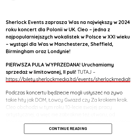
Sherlock Events zaprasza Was na największy w 2024
roku koncert dla Polonii w UK. Cleo – jedna z
najpopularniejszych wokalistek w Polsce w XXI wieku
– wystąpi dla Was w Manchesterze, Sheffield,
Birmingham oraz Londynie!
PIERWSZA PULA WYPRZEDANA! Uruchamiamy
sprzedaż w limitowanej, II puli!
TUTAJ –
https://bilety.sherlockmedia.ltd/events/sherlockmedialtd
Podczas koncertu będziecie mogli usłyszeć na żywo
takie hity jak DOM, Łowcy Gwiazd czy Za krokiem krok.
Cleo obchodzi w tym roku 10-lecie swojej pracy
artystycznej, a więc nie zabraknie też utworu, od
którego wszystko się zaczęło – My, Słowianie! Na scenie
Cleo będzie towarzyszył DJ, perkusista oraz zespół
CONTINUE READING