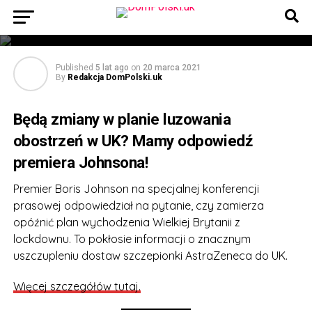
Najciekawsze wiadomości dla Polaków w UK
z soboty, 20 marca 2021. Zapraszamy na
podsumowanie!
Published
5 lat ago
on
20 marca 2021
By
Redakcja DomPolski.uk
Będą zmiany w planie luzowania
obostrzeń w UK? Mamy odpowiedź
premiera Johnsona!
Premier Boris Johnson na specjalnej konferencji
prasowej odpowiedział na pytanie, czy zamierza
opóźnić plan wychodzenia Wielkiej Brytanii z
lockdownu. To pokłosie informacji o znacznym
uszczupleniu dostaw szczepionki AstraZeneca do UK.
Więcej szczegółów tutaj.