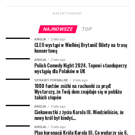
Pythona, szuka żartu idealnego, jeszcze mu się to nie
udało, natomiast trzykrotnie żartem sprawił, że ktoś się
posikał ze śmiechu… i nie było to dziecko. Sukces.
ADVERTISEMENT
Uprawia ciężką sztukę stand-upową; robi to dla ludzi,
dla siebie, jednak woli dla ludzi. Znacie go m.in. z
NAJNOWSZE
TOP
programu Kuby Wojewódzkiego.
ANGLIA
2 lata ago
CLEO wystąpi w Wielkiej Brytanii! Bilety na trasę
Bartosz Gajda:
Kabareciarz, standuper, komik –
koncertową
generalnie człowiek od śmiesznych rzeczy. Można go
ANGLIA
2 lata ago
oglądać na scenach wielu miast w Polsce, bo jeździ i
Polish Comedy Night 2024. Topowi standuperzy
wystąpią dla Polaków w UK
rozbawia ludzi. Podobno ktoś widział jak Bartosz kiedyś
był poważny przez półtorej minuty, ale to nie jest do
SPRAWY FORMALNE
3 lata ago
1000 funtów zniżki na rachunki za prąd!
końca potwierdzone. Prywatnie ze Śląska, a dokładniej
Wystarczy, że Twój dom znajduje się w pobliżu
z Pszczyny. Dlatego czasem z jego ust może paść
takich słupów
tajemnicze “pogodej mi do lacza”, albo “co żeś tam zaś
przysmyczył?”. Możecie go kojarzyć z Radia ZET, gdzie
ANGLIA
3 lata ago
Ciekawostki z życia Karola III. Wiedzieliście, że
codziennie budzi tysiące słuchaczy.
nowy król był kiedyś…
NIE MOŻE CIĘ TAM ZABRAKNĄĆ! Liczba miejsc na
ANGLIA
3 lata ago
Plan koronacji Króla Karola III. Co wydarzy się 6,