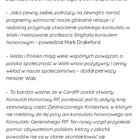
–
Jako pewny siebie, patrzący na zewnątrz naród,
pragniemy wzmocnić nasze globalne relacje i z
radością przyjmuję utworzenie polskiego konsulatu w
Walii i mianowanie profesora Singhala konsulem
honorowym
– powiedział Mark Drakeford.
–
Walia i Polska mają wiele wspólnych powiązań, a
polska społeczność w Walii wnosi pozytywny i cenny
wkład w nasze społeczeństwo
– dodał pierwszy
minister Walii.
–
To bardzo ważne, że w Cardiff został otwarty
Konsulat Honorowy RP, ponieważ jest to jedyny kraj
stanowiący część Zjednoczonego Królestwa, w którym
nie mieliśmy do tej pory ani konsulatu honorowego ani
Konsulatu Generalnego RP. Ten nowy urząd przyniesie
pomoc obywatelom polskim, którzy z jakichś
powodów nie są w stanie skontaktować się