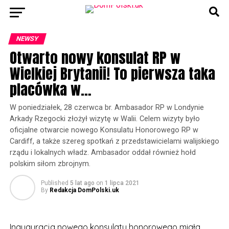
NEWSY
Otwarto nowy konsulat RP w
Wielkiej Brytanii! To pierwsza taka
placówka w…
W poniedziałek, 28 czerwca br. Ambasador RP w Londynie
Arkady Rzegocki złożył wizytę w Walii. Celem wizyty było
oficjalne otwarcie nowego Konsulatu Honorowego RP w
Cardiff, a także szereg spotkań z przedstawicielami walijskiego
rządu i lokalnych władz. Ambasador oddał również hołd
polskim siłom zbrojnym.
Published
5 lat ago
on
1 lipca 2021
By
Redakcja DomPolski.uk
Inauguracja nowego konsulatu honorowego miała