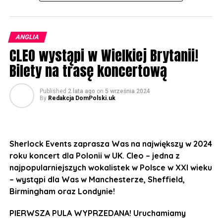
ANGLIA
CLEO wystąpi w Wielkiej Brytanii!
Bilety na trasę koncertową
Published
2 lata ago
on
5 września 2024
By
Redakcja DomPolski.uk
Sherlock Events zaprasza Was na największy w 2024
roku koncert dla Polonii w UK. Cleo – jedna z
najpopularniejszych wokalistek w Polsce w XXI wieku
– wystąpi dla Was w Manchesterze, Sheffield,
Birmingham oraz Londynie!
PIERWSZA PULA WYPRZEDANA! Uruchamiamy