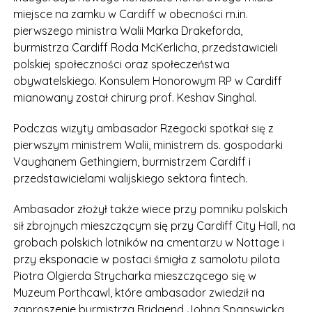
miejsce na zamku w Cardiff w obecności m.in.
pierwszego ministra Walii Marka Drakeforda,
burmistrza Cardiff Roda McKerlicha, przedstawicieli
polskiej społeczności oraz społeczeństwa
obywatelskiego. Konsulem Honorowym RP w Cardiff
mianowany został chirurg prof. Keshav Singhal.
Podczas wizyty ambasador Rzegocki spotkał się z
pierwszym ministrem Walii, ministrem ds. gospodarki
Vaughanem Gethingiem, burmistrzem Cardiff i
przedstawicielami walijskiego sektora fintech.
Ambasador złożył także wiece przy pomniku polskich
sił zbrojnych mieszczącym się przy Cardiff City Hall, na
grobach polskich lotników na cmentarzu w Nottage i
przy eksponacie w postaci śmigła z samolotu pilota
Piotra Olgierda Strycharka mieszczącego się w
Muzeum Porthcawl, które ambasador zwiedził na
zaproszenie burmistrza Bridgend Johna Spanswicka.