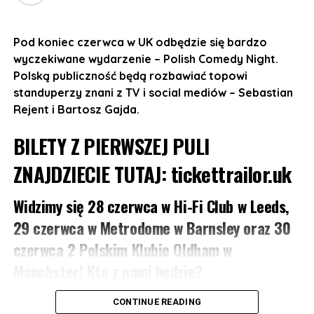
10 listopada w The Flour and Flagon, 126
Pod koniec czerwca w UK odbędzie się bardzo
Grosvenor St, Manchester M1 7HL
wyczekiwane wydarzenie – Polish Comedy Night.
11 listopada w Sheffield Network2, 14 Matilda St,
Polską publiczność będą rozbawiać topowi
Sheffield S1
standuperzy znani z TV i social mediów – Sebastian
Rejent i Bartosz Gajda.
12 listopada w The Castle and Falcon, 402
Moseley Rd, Balsall Heath, Birmingham B12 9AT
BILETY Z PIERWSZEJ PULI
13 listopada w 229 London, 229 Great Portland St,
ZNAJDZIECIE TUTAJ:
tickettrailor.uk
London W1W 5PN
Widzimy się 28 czerwca w Hi-Fi Club w Leeds,
Otwarcie drzwi: 19:00
29 czerwca w Metrodome w Barnsley oraz 30
Początek koncertu: 20:30
czerwca 2 Polskim Klubie Oldham w
Manchster! Kto z nami będzie?
REZERWACJA MIEJSC:
https://bilety.sherlockmedia.ltd/events/sherlockmedialtd
Sebastian Rejent:
Od lat, niczym w skeczu Monty
CONTINUE READING