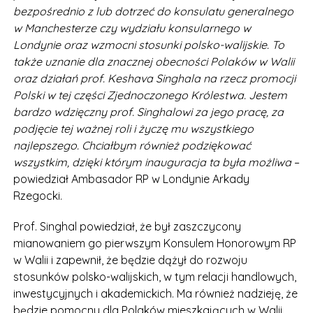
bezpośrednio z lub dotrzeć do konsulatu generalnego
w Manchesterze czy wydziału konsularnego w
Londynie oraz wzmocni stosunki polsko-walijskie. To
także uznanie dla znacznej obecności Polaków w Walii
oraz działań prof. Keshava Singhala na rzecz promocji
Polski w tej części Zjednoczonego Królestwa. Jestem
bardzo wdzięczny prof. Singhalowi za jego pracę, za
podjęcie tej ważnej roli i życzę mu wszystkiego
najlepszego. Chciałbym również podziękować
wszystkim, dzięki którym inauguracja ta była możliwa
–
powiedział Ambasador RP w Londynie Arkady
Rzegocki.
Prof. Singhal powiedział, że był zaszczycony
mianowaniem go pierwszym Konsulem Honorowym RP
w Walii i zapewnił, że będzie dążył do rozwoju
stosunków polsko-walijskich, w tym relacji handlowych,
inwestycyjnych i akademickich. Ma również nadzieję, że
będzie pomocny dla Polaków mieszkających w Walii,