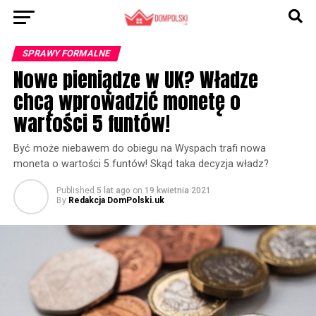
SPRAWY FORMALNE
Nowe pieniądze w UK? Władze
chcą wprowadzić monetę o
wartości 5 funtów!
Być może niebawem do obiegu na Wyspach trafi nowa
moneta o wartości 5 funtów! Skąd taka decyzja władz?
Published
5 lat ago
on
19 kwietnia 2021
By
Redakcja DomPolski.uk