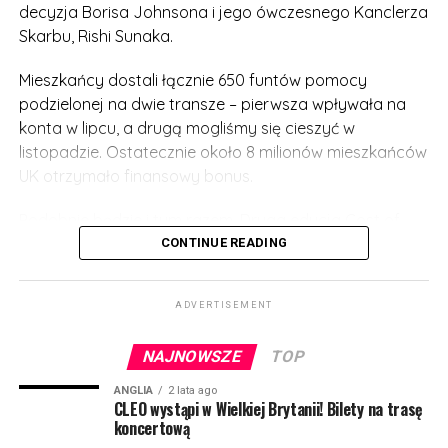
decyzja Borisa Johnsona i jego ówczesnego Kanclerza
Skarbu, Rishi Sunaka.
Mieszkańcy dostali łącznie 650 funtów pomocy
podzielonej na dwie transze – pierwsza wpływała na
konta w lipcu, a drugą mogliśmy się cieszyć w
listopadzie. Ostatecznie około 8 milionów mieszkańców
UK otrzymało finansowy bonus.
Podobnie będzie i tym razem. Druga edycja Cost of
Living Payment została oficjalnie zatwierdzona, a
CONTINUE READING
pomoc będzie jeszcze wyższa!
ADVERTISEMENT
Osoby pobierające benefity wypłacane na podstawie
niskich zarobków mogą liczyć na pierwszy przelew już
NAJNOWSZE
TOP
wczesną wiosną 2023. Będzie to kwota 301 funtów.
ANGLIA
2 lata ago
Następna transza będzie wypłacana jesienią 2023 i
CLEO wystąpi w Wielkiej Brytanii! Bilety na trasę
koncertową
tym razem otrzymamy 300 funtów. Z kolei wiosną 2024