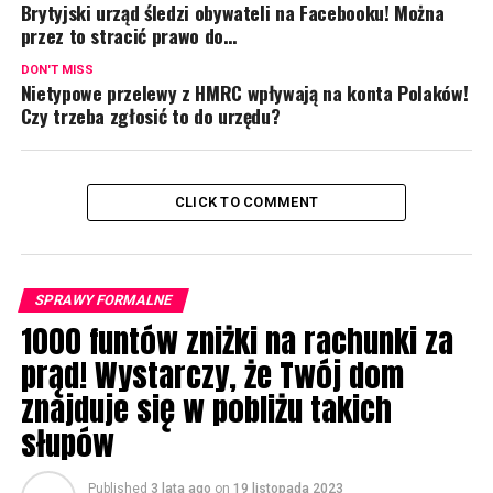
Brytyjski urząd śledzi obywateli na Facebooku! Można
przez to stracić prawo do…
DON'T MISS
Nietypowe przelewy z HMRC wpływają na konta Polaków!
Czy trzeba zgłosić to do urzędu?
CLICK TO COMMENT
SPRAWY FORMALNE
1000 funtów zniżki na rachunki za
prąd! Wystarczy, że Twój dom
znajduje się w pobliżu takich
słupów
Published
3 lata ago
on
19 listopada 2023