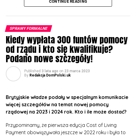
Rzecznik rządu powiedział: „Przyspieszając system
CONTINUE READING
planowania – w tym budowę punktów ładowania
pojazdów elektrycznych – rozwiążemy jeden z
najczęstszych problemów zgłaszanych przez firmy
SPRAWY FORMALNE
chcące inwestować w Wielkiej Brytanii”.
Kiedy wypłata 300 funtów pomocy
Departament odmówił ujawnienia, kto będzie płacił za
od rządu i kto się kwalifikuje?
zniżki, ani podania jakichkolwiek szczegółów na temat
Podano nowe szczegóły!
tego, jak blisko musiałyby się znajdować domy, aby
kwalifikować się do maksymalnej zniżki.
Published
3 lata ago
on
23 marca 2023
By
Redakcja DomPolski.uk
Co do innych punktów ogłaszanego niebawem
budżetu Wielkiej Brytanii uważa się, że Ministerstwo
Skarbu rozważa ogłoszenie pewnych obniżek
Brytyjskie władze podały w specjalnym komunikacie
podatków. Dyskutowane są także zmiany w podatku
więcej szczegółów na temat nowej pomocy
dochodowym, ubezpieczeniu społecznym, podatku od
rządowej na 2023 i 2024 rok. Kto i ile może dostać?
spadków i podatkach od działalności gospodarczej.
Przypominamy, że pierwsza edycja Cost of Living
Payment obowiązywała jeszcze w 2022 roku i była to