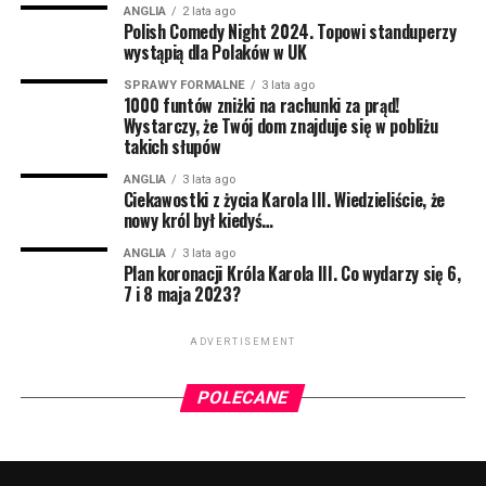
roku mieszkańcy mogą liczyć na kolejny bonus – tym
ANGLIA
2 lata ago
Polish Comedy Night 2024. Topowi standuperzy
razem 299 funtów.
wystąpią dla Polaków w UK
Z jednej strony wiadomość, że władze planują pomoc
SPRAWY FORMALNE
3 lata ago
1000 funtów zniżki na rachunki za prąd!
w wysokości aż 900 funtów może cieszyć. Z drugiej
Wystarczy, że Twój dom znajduje się w pobliżu
strony jej podzielenie aż na trzy transze oznacza, że
takich słupów
więcej pomocy w 2023 roku raczej nie będzie.
ANGLIA
3 lata ago
Ciekawostki z życia Karola III. Wiedzieliście, że
Przynajmniej nie dla osób pobierających Universal
nowy król był kiedyś…
Credit. Na wyższe kwoty mogą liczyć emeryci oraz
osoby niepełnosprawne.
ANGLIA
3 lata ago
Plan koronacji Króla Karola III. Co wydarzy się 6,
7 i 8 maja 2023?
Tzw. disability payment będzie wypłacane latem 2023,
a emeryci otrzymają dodatkowe 300 funtów zimą
ADVERTISEMENT
2023/24. Niektórzy otrzymają więc łącznie aż 1350
funtów.
POLECANE
Najnowsza wiadomość dotycząca wypłat nie napawa
optymizmem. Wiadomo, że kolejne szczegóły zostaną
podane dopiero po 6 kwietnia 2023, kiedy rozpocznie