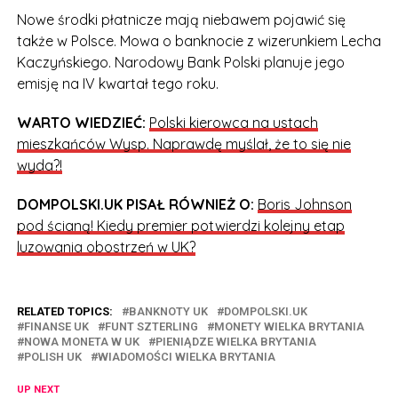
Nowe środki płatnicze mają niebawem pojawić się
także w Polsce. Mowa o banknocie z wizerunkiem Lecha
Kaczyńskiego. Narodowy Bank Polski planuje jego
emisję na IV kwartał tego roku.
WARTO WIEDZIEĆ:
Polski kierowca na ustach
mieszkańców Wysp. Naprawdę myślał, że to się nie
wyda?!
DOMPOLSKI.UK PISAŁ RÓWNIEŻ O:
Boris Johnson
pod ścianą! Kiedy premier potwierdzi kolejny etap
luzowania obostrzeń w UK?
RELATED TOPICS:
BANKNOTY UK
DOMPOLSKI.UK
FINANSE UK
FUNT SZTERLING
MONETY WIELKA BRYTANIA
NOWA MONETA W UK
PIENIĄDZE WIELKA BRYTANIA
POLISH UK
WIADOMOŚCI WIELKA BRYTANIA
UP NEXT