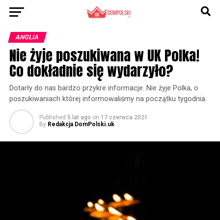
ANGLIA
Nie żyje poszukiwana w UK Polka!
Co dokładnie się wydarzyło?
Dotarły do nas bardzo przykre informacje. Nie żyje Polka, o
poszukiwaniach której informowaliśmy na początku tygodnia.
Published
5 lat ago
on
17 czerwca 2021
By
Redakcja DomPolski.uk