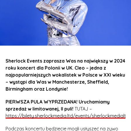
Sherlock Events zaprasza Was na największy w 2024
roku koncert dla Polonii w UK. Cleo – jedna z
najpopularniejszych wokalistek w Polsce w XXI wieku
– wystąpi dla Was w Manchesterze, Sheffield,
Birmingham oraz Londynie!
PIERWSZA PULA WYPRZEDANA! Uruchamiamy
sprzedaż w limitowanej, II puli!
TUTAJ –
https://bilety.sherlockmedia.ltd/events/sherlockmedialtd
Podczas koncertu będziecie mogli usłyszeć na żywo