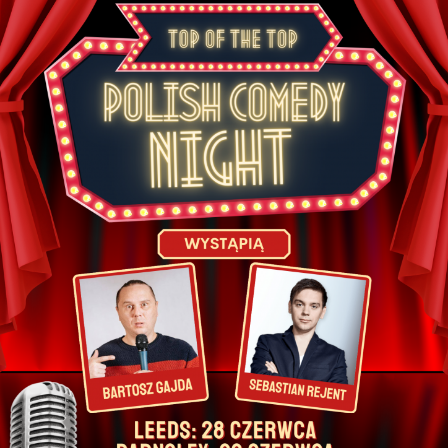
11 listopada w Sheffield Network2, 14 Matilda St,
Sheffield S1
12 listopada w The Castle and Falcon, 402
Moseley Rd, Balsall Heath, Birmingham B12 9AT
13 listopada w 229 London, 229 Great Portland St,
London W1W 5PN
Otwarcie drzwi: 19:00
Początek koncertu: 20:30
REZERWACJA MIEJSC:
https://bilety.sherlockmedia.ltd/events/sherlockmedialtd