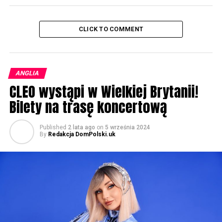
CLICK TO COMMENT
ANGLIA
CLEO wystąpi w Wielkiej Brytanii!
Bilety na trasę koncertową
Published
2 lata ago
on
5 września 2024
By
Redakcja DomPolski.uk