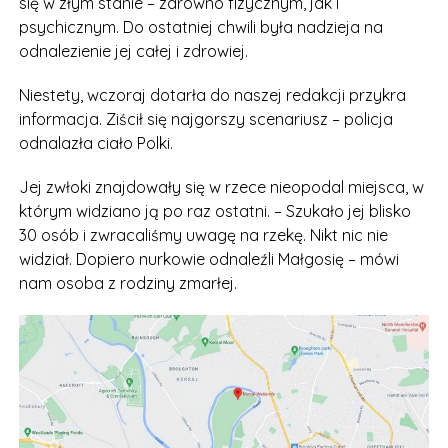
się w złym stanie – zarówno fizycznym, jak i
psychicznym. Do ostatniej chwili była nadzieja na
odnalezienie jej całej i zdrowiej.
Niestety, wczoraj dotarła do naszej redakcji przykra
informacja. Ziścił się najgorszy scenariusz – policja
odnalazła ciało Polki.
Jej zwłoki znajdowały się w rzece nieopodal miejsca, w
którym widziano ją po raz ostatni. – Szukało jej blisko
30 osób i zwracaliśmy uwagę na rzekę. Nikt nic nie
widział. Dopiero nurkowie odnaleźli Małgosię – mówi
nam osoba z rodziny zmarłej.