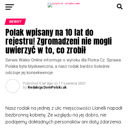
NEWSY
Polak wpisany na 10 lat do
rejestru! Zgromadzeni nie mogli
uwierzyć w to, co zrobił
Serwis Wales Online informuje o wyroku dla Piotra Cz. Sprawa
Polaka była błyskawiczna, a nasz rodak bardzo boleśnie
odczuje jej konsekwencje.
Published
5 lat ago
on
17 czerwca 2021
By
Redakcja DomPolski.uk
Nasz rodak na jednej z ulic miejscowości Llanelli napadł
bezbronną kobietę. Ze względu na jej dobro, nie
podajemy dokładnych personaliów ani daty zdarzenia.