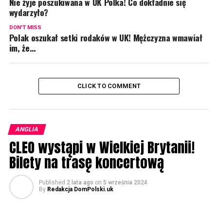
Nie żyje poszukiwana w UK Polka! Co dokładnie się
wydarzyło?
DON'T MISS
Polak oszukał setki rodaków w UK! Mężczyzna wmawiał
im, że…
CLICK TO COMMENT
ANGLIA
CLEO wystąpi w Wielkiej Brytanii!
Bilety na trasę koncertową
Published
2 lata ago
on
5 września 2024
By
Redakcja DomPolski.uk