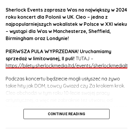
Sherlock Events zaprasza Was na największy w 2024
roku koncert dla Polonii w UK. Cleo – jedna z
najpopularniejszych wokalistek w Polsce w XXI wieku
– wystąpi dla Was w Manchesterze, Sheffield,
Birmingham oraz Londynie!
PIERWSZA PULA WYPRZEDANA! Uruchamiamy
sprzedaż w limitowanej, II puli!
TUTAJ –
https://bilety.sherlockmedia.ltd/events/sherlockmedialtd
Podczas koncertu będziecie mogli usłyszeć na żywo
takie hity jak DOM, Łowcy Gwiazd czy Za krokiem krok.
Cleo obchodzi w tym roku 10-lecie swojej pracy
artystycznej, a więc nie zabraknie też utworu, od
którego wszystko się zaczęło – My, Słowianie! Na scenie
Cleo będzie towarzyszył DJ, perkusista oraz zespół
CONTINUE READING
taneczny. Niezapomniane emocje i dobra zabawa
gwarantowana!