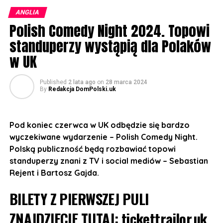
ANGLIA
UWAGA! Koncert przeznaczony jest dla wszystkich grup
Polish Comedy Night 2024. Topowi
wiekowych. Niepełnoletni muszą być pod stałą opieką
dorosłego opiekuna.
standuperzy wystąpią dla Polaków
w UK
BILETY:
https://bilety.sherlockmedia.ltd/events/sherlockmedialtd
Published
2 lata ago
on
28 marca 2024
By
Redakcja DomPolski.uk
Koncert odbędzie się:
10 listopada w The Flour and Flagon, 126
Pod koniec czerwca w UK odbędzie się bardzo
Grosvenor St, Manchester M1 7HL
wyczekiwane wydarzenie – Polish Comedy Night.
11 listopada w Sheffield Network2, 14 Matilda St,
Polską publiczność będą rozbawiać topowi
Sheffield S1
standuperzy znani z TV i social mediów – Sebastian
Rejent i Bartosz Gajda.
12 listopada w The Castle and Falcon, 402
Moseley Rd, Balsall Heath, Birmingham B12 9AT
BILETY Z PIERWSZEJ PULI
13 listopada w 229 London, 229 Great Portland St,
ZNAJDZIECIE TUTAJ:
tickettrailor.uk
London W1W 5PN