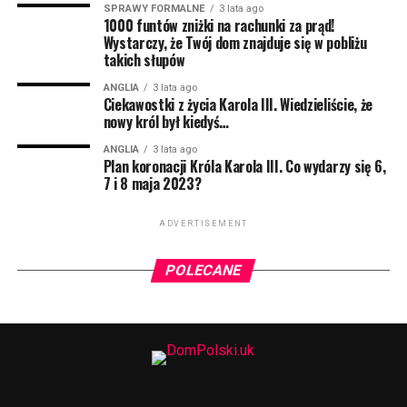
był poważny przez półtorej minuty, ale to nie jest do
SPRAWY FORMALNE
3 lata ago
1000 funtów zniżki na rachunki za prąd!
końca potwierdzone. Prywatnie ze Śląska, a dokładniej
Wystarczy, że Twój dom znajduje się w pobliżu
z Pszczyny. Dlatego czasem z jego ust może paść
takich słupów
tajemnicze “pogodej mi do lacza”, albo “co żeś tam zaś
przysmyczył?”. Możecie go kojarzyć z Radia ZET, gdzie
ANGLIA
3 lata ago
Ciekawostki z życia Karola III. Wiedzieliście, że
codziennie budzi tysiące słuchaczy.
nowy król był kiedyś…
NIE MOŻE CIĘ TAM ZABRAKNĄĆ! Liczba miejsc na
ANGLIA
3 lata ago
Plan koronacji Króla Karola III. Co wydarzy się 6,
widowni jest mocno ograniczona, więc nie zwlekaj z
7 i 8 maja 2023?
zakupem biletów. Dostępna jest pierwsza pula w
promocyjnej cenie! ZAPRASZAMY
ADVERTISEMENT
BILETY:
https://buytickets.at/sherlockmedialtd
POLECANE