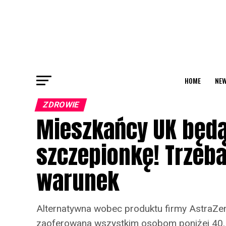
HOME
NEW
ZDROWIE
Mieszkańcy UK będą
szczepionkę! Trzeba
warunek
Alternatywna wobec produktu firmy AstraZe
zaoferowana wszystkim osobom poniżej 40. 