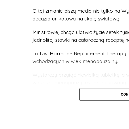
O tej zmianie piszą media nie tylko na Wy
decyzja unikatowa na skalę światową.
Ministrowie, chcąc ułatwić życie setek ty
jednolitej stawki na całoroczną receptę 
To tzw. Hormone Replacement Therapy. T
wchodzących w wiek menopauzalny.
Wystarczy przyjąć niewielką tabletkę, a
w czasie menopauzy jest produkowany na
kobiety leczące się metodą HRT nie odc
CON
menopauzy, jak m.in. uderzenia gorąca, 
Dotychczas wspomniana metoda była dos
się do lekarza i zapłacić za receptę. Teraz 