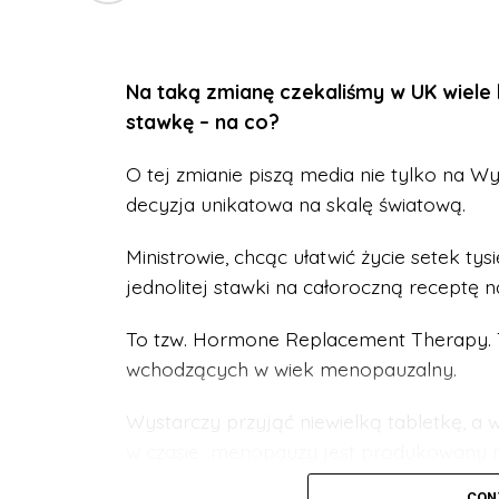
Na taką zmianę czekaliśmy w UK wiele 
stawkę – na co?
O tej zmianie piszą media nie tylko na Wy
decyzja unikatowa na skalę światową.
Ministrowie, chcąc ułatwić życie setek ty
jednolitej stawki na całoroczną receptę 
To tzw. Hormone Replacement Therapy. T
wchodzących w wiek menopauzalny.
Wystarczy przyjąć niewielką tabletkę, a
w czasie menopauzy jest produkowany na
kobiety leczące się metodą HRT nie odc
CON