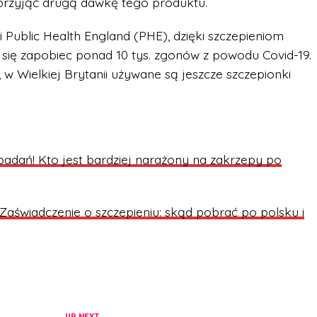
rzyjąć drugą dawkę tego produktu.
Public Health England (PHE), dzięki szczepieniom
 się zapobiec ponad 10 tys. zgonów z powodu Covid-19.
w Wielkiej Brytanii używane są jeszcze szczepionki
badań! Kto jest bardziej narażony na zakrzepy po
Zaświadczenie o szczepieniu: skąd pobrać po polsku i
UP NEXT