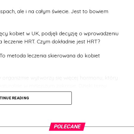
spach, ale i na całym świecie. Jest to bowiem
sięcy kobiet w UK, podjęli decyzję o wprowadzeniu
na leczenie HRT. Czym dokładnie jest HRT?
o metoda leczenia skierowana do kobiet
 w organizmie wytworzy się więcej hormonu, który
turalnie w mniejszym zakresie. Dzięki temu
zuwają tak wielu nieprzyjemnych skutków
TINUE READING
uporczywe bóle głowy czy bezsenność.
tępna w UK, ale za każdym razem należało udać
to się zmienia.
POLECANE