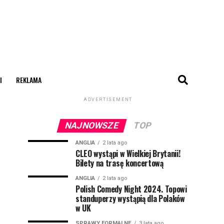
I
REKLAMA
ADVERTISEMENT
NAJNOWSZE
TOP
ANGLIA
2 lata ago
CLEO wystąpi w Wielkiej Brytanii!
Bilety na trasę koncertową
ANGLIA
2 lata ago
Polish Comedy Night 2024. Topowi
standuperzy wystąpią dla Polaków
w UK
SPRAWY FORMALNE
3 lata ago