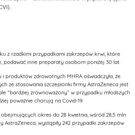
CVI).
zku z rzadkimi przypadkami zakrzepów krwi, które
 podawać inne preparaty osobom poniżej 30 lat.
ków i produktów zdrowotnych MHRA oświadczyła, że
ych ze stosowania szczepionki firmy AstraZeneca jest
 ale “bardziej zrównoważony” w przypadku młodszych
ziej poważnie chorują na Covid-19.
bejmujących okres do 28 kwietnia, wśród 28,5 mln
my AstraZeneca, wystąpiły 242 przypadki zakrzepów