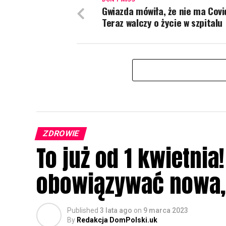
Gwiazda mówiła, że nie ma Covi
Teraz walczy o życie w szpitalu
ZDROWIE
To już od 1 kwietnia
obowiązywać nowa, 
Published
3 lata ago
on
9 marca 2023
By
Redakcja DomPolski.uk