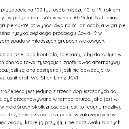
przypadek na 100 tys. osób między 40. a 49. rokiem
 tys. w przypadku osób w wieku 30-39 lat. Natomiast
upie 40-49 lat wynosi dwa na milion osób, a w grupie
ześnie ryzyko ciężkiego przebiegu Covid-19 w
usem spada w młodszych grupach wiekowych.
az bardziej pod kontrolą, zalecamy, aby dorosłym w
nych chorób towarzyszących, zaoferować alternatywy
, jeśli są ona dostępne i jeśli nie powoduje to
wyjaśnił prof. Wei Shen Lim z JCVI.
straZeneca jest jedyną z trzech dopuszczonych do
oże być przechowywana w temperaturze, jaka jest w
w niektórych okolicznościach jest to jedyny możliwy
ono też, że większość przypadków zakrzepów krwi
ęc osoby, które ją przyjęły i nie odczuwały żadnych