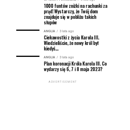
1000 funtów zniżki na rachunki za
prąd! Wystarczy, że Twój dom
znajduje się w pobliżu takich
słupów
ANGLIA
3 lata ago
Ciekawostki z życia Karola III.
Wiedzieliście, że nowy król był
kiedyś…
ANGLIA
3 lata ago
Plan koronacji Króla Karola III. Co
wydarzy się 6, 7 i 8 maja 2023?
ADVERTISEMENT