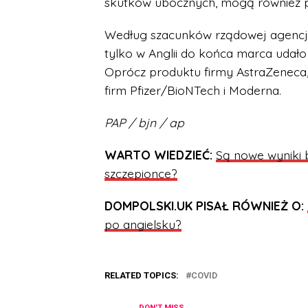
skutków ubocznych, mogą również p
Według szacunków rządowej agencji 
tylko w Anglii do końca marca udało
Oprócz produktu firmy AstraZeneca, 
firm Pfizer/BioNTech i Moderna.
PAP / bjn / ap
WARTO WIEDZIEĆ:
Są nowe wyniki 
szczepionce?
DOMPOLSKI.UK PISAŁ RÓWNIEŻ O:
po angielsku?
RELATED TOPICS:
COVID
DON'T MISS