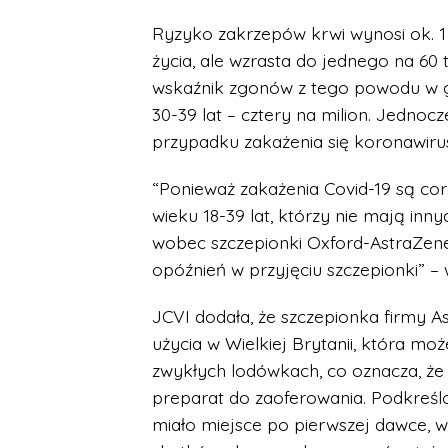
Ryzyko zakrzepów krwi wynosi ok. 1 
życia, ale wzrasta do jednego na 60
wskaźnik zgonów z tego powodu w gr
30-39 lat – cztery na milion. Jednoc
przypadku zakażenia się koronawir
“Ponieważ zakażenia Covid-19 są cor
wieku 18-39 lat, którzy nie mają in
wobec szczepionki Oxford-AstraZeneca
opóźnień w przyjęciu szczepionki” – 
JCVI dodała, że szczepionka firmy A
użycia w Wielkiej Brytanii, która m
zwykłych lodówkach, co oznacza, że 
preparat do zaoferowania. Podkreśl
miało miejsce po pierwszej dawce, wi