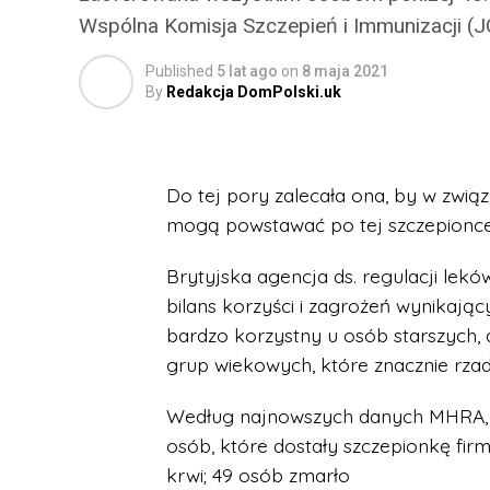
Wspólna Komisja Szczepień i Immunizacji (J
Published
5 lat ago
on
8 maja 2021
By
Redakcja DomPolski.uk
Do tej pory zalecała ona, by w zwią
mogą powstawać po tej szczepionce,
Brytyjska agencja ds. regulacji le
bilans korzyści i zagrożeń wynikając
bardzo korzystny u osób starszych,
grup wiekowych, które znacznie rzad
Według najnowszych danych MHRA, o
osób, które dostały szczepionkę fir
krwi; 49 osób zmarło