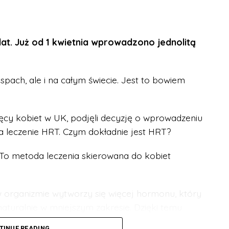
lat. Już od 1 kwietnia wprowadzono jednolitą
spach, ale i na całym świecie. Jest to bowiem
sięcy kobiet w UK, podjęli decyzję o wprowadzeniu
na leczenie HRT. Czym dokładnie jest HRT?
o metoda leczenia skierowana do kobiet
 w organizmie wytworzy się więcej hormonu, który
turalnie w mniejszym zakresie. Dzięki temu
zuwają tak wielu nieprzyjemnych skutków
TINUE READING