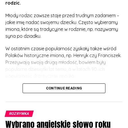
rodzic.
Młody rodzic zawsze staje przed trudnym zadaniem –
jakie imię nadać swojemu dziecku. Często wybieramy
imiona, które są tradycyjne w rodzinie, np. nazywamy
syna po dziadku.
W ostatnim czasie popularność zyskały także wśród
Polaków historyczne imiona, np. Henryk czy Franciszek.
Przeżywają swoją drugą młodość, bowiem były
popularne dziesiątki lat temu, a w latach 90. ich
popularność drastycznie spadła.
Żyjemy jednak w takich dziwnych czasach, że wielu
CONTINUE READING
młodych rodziców kieruje się modą. I nadają imiona np.
po bohaterach seriali i filmów. W myśl zasady – im
dziwniejsze, tym lepiej.
ROZRYWKA
Wybrano angielskie słowo roku
Mało kto jednak myśli, jaki kłopot będzie miało dziecko