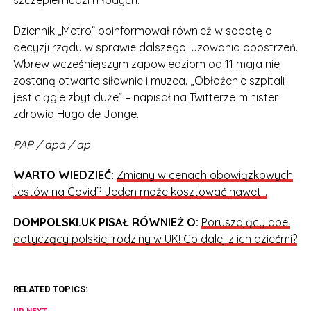
szczepień ludzi młodych.
Dziennik „Metro” poinformował również w sobotę o
decyzji rządu w sprawie dalszego luzowania obostrzeń.
Wbrew wcześniejszym zapowiedziom od 11 maja nie
zostaną otwarte siłownie i muzea. „Obłożenie szpitali
jest ciągle zbyt duże” – napisał na Twitterze minister
zdrowia Hugo de Jonge.
PAP / apa / ap
WARTO WIEDZIEĆ:
Zmiany w cenach obowiązkowych
testów na Covid? Jeden może kosztować nawet…
DOMPOLSKI.UK PISAŁ RÓWNIEŻ O:
Poruszający apel
dotyczący polskiej rodziny w UK! Co dalej z ich dziećmi?
RELATED TOPICS: