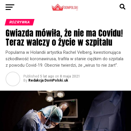
ROZRYWKA
Gwiazda mówiła, że nie ma Covidu!
Teraz walczy o życie w szpitalu
Popularna w Holandii artystka Rachel Velberg, kwestionująca
szkodliwość koronawirusa, trafiła w stanie ciężkim do szpitala
z powodu Covid-19. Obecnie twierdzi, że „wirus to nie żart”.
Published
5 lat ago
on
8 maja 2021
By
Redakcja DomPolski.uk