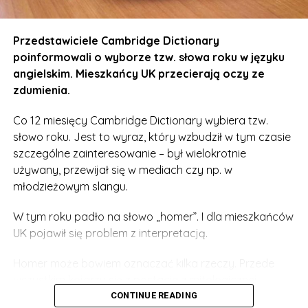
W sprawie pojawił się też na moment „polski wątek”. W
Przedstawiciele Cambridge Dictionary
TOP50 męskich imion jest bowiem Inspektor. Polacy w
poinformowali o wyborze tzw. słowa roku w języku
komentarzach m.in. na łamach Daily Mirror czy Daily
angielskim. Mieszkańcy UK przecierają oczy ze
Star wyśmiali ranking i pisali, że „nie spotkali jeszcze
zdumienia.
nikogo w Polsce z takim imieniem”. Jak to bywa w
przypadku naszych rodaków, przewijały się
Co 12 miesięcy Cambridge Dictionary wybiera tzw.
komentarze w stylu: „ale bzdura”.
słowo roku. Jest to wyraz, który wzbudził w tym czasie
szczególne zainteresowanie – był wielokrotnie
Spieszymy więc z wyjaśnieniem. Imię Inspektor, mimo
używany, przewijał się w mediach czy np. w
polskiego brzmienia, ma swoje korzenie w Nigerii. A
młodzieżowym slangu.
niedawno znana para celebrytów nadała swojemu
dziecku imię „Pilot Inspektor”. I nie, nie chodzi o
W tym roku padło na słowo „homer”. I dla mieszkańców
„polskiego” pilota.
UK pojawił się problem z interpretacją.
A Wy znacie inne takie imiona? Pochwalcie się w
Homer może bowiem oznaczać kilka rzeczy. Przede
komentarzach!
wszystkim kojarzy się z postacią z mitologicznej
Odysei. Ponadto homer to także udomowiony gołąb
CONTINUE READING
TOP 50 najgorszych imiona dla