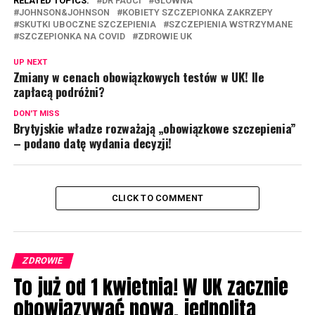
RELATED TOPICS:
DR FAUCI
GLOWNA
JOHNSON&JOHNSON
KOBIETY SZCZEPIONKA ZAKRZEPY
SKUTKI UBOCZNE SZCZEPIENIA
SZCZEPIENIA WSTRZYMANE
SZCZEPIONKA NA COVID
ZDROWIE UK
UP NEXT
Zmiany w cenach obowiązkowych testów w UK! Ile
zapłacą podróżni?
DON'T MISS
Brytyjskie władze rozważają „obowiązkowe szczepienia”
– podano datę wydania decyzji!
CLICK TO COMMENT
ZDROWIE
To już od 1 kwietnia! W UK zacznie
obowiązywać nowa, jednolita