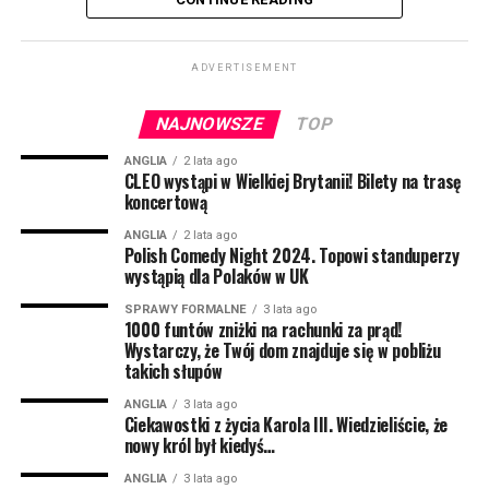
wytworzy się więcej hormonu, który w czasie
menopauzy jest produkowany naturalnie w mniejszym
ADVERTISEMENT
zakresie. Dzięki temu kobiety leczące się metodą HRT
nie odczuwają tak wielu nieprzyjemnych skutków
NAJNOWSZE
TOP
menopauzy, jak m.in. uderzenia gorąca, uporczywe
bóle głowy czy bezsenność.
ANGLIA
2 lata ago
CLEO wystąpi w Wielkiej Brytanii! Bilety na trasę
koncertową
Dotychczas wspomniana metoda była dostępna w UK,
ale za każdym razem należało udać się do lekarza i
ANGLIA
2 lata ago
Polish Comedy Night 2024. Topowi standuperzy
zapłacić za receptę. Teraz to się zmienia.
wystąpią dla Polaków w UK
Za całoroczny zapas zapłacimy dokładnie 18 funtów i
SPRAWY FORMALNE
3 lata ago
1000 funtów zniżki na rachunki za prąd!
70 pensów. O taką możliwość można aplikować online
Wystarczy, że Twój dom znajduje się w pobliżu
lub udać się do najbliższej apteki.
takich słupów
– To ogromny krok dla wielu pań na Wyspach, ich
ANGLIA
3 lata ago
Ciekawostki z życia Karola III. Wiedzieliście, że
zdrowie i dobre samopoczucie powinno być
nowy król był kiedyś…
priorytetem. Teraz będą mogły sobie ulżyć bez
martwienia się o koszty – mówi Dame Lesley Regan,
ANGLIA
3 lata ago