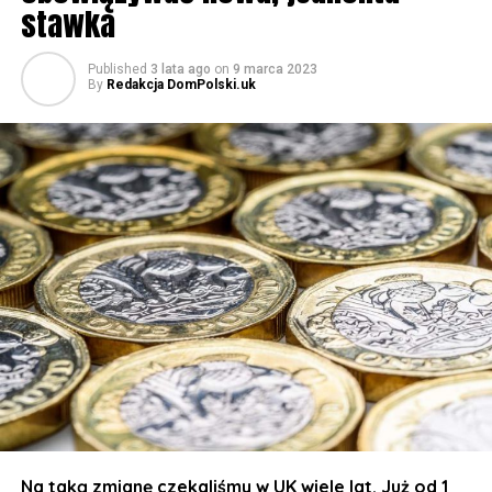
stawka
Published
3 lata ago
on
9 marca 2023
By
Redakcja DomPolski.uk
Na taką zmianę czekaliśmy w UK wiele lat. Już od 1