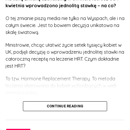
kwietnia wprowadzono jednolitą stawkę – na co?
O tej zmianie piszą media nie tylko na Wyspach, ale i na
całym świecie. Jest to bowiem decyzja unikatowa na
skalę światową.
Ministrowie, chcąc ułatwić życie setek tysięcy kobiet w
UK, podjęli decyzję o wprowadzeniu jednolitej stawki na
całoroczną receptę na leczenie HRT. Czym dokładnie
jest HRT?
To tzw. Hormone Replacement Therapy. To metoda
leczenia skierowana do kobiet wchodzących w wiek
menopauzalny.
Wystarczy przyjąć niewielką tabletkę, a w organizmie
CONTINUE READING
wytworzy się więcej hormonu, który w czasie
menopauzy jest produkowany naturalnie w mniejszym
zakresie. Dzięki temu kobiety leczące się metodą HRT