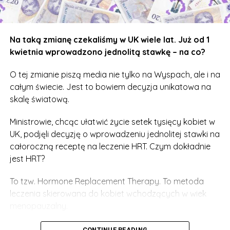
kobiet w Wielkiej Brytanii. Teraz ta liczba
prawdopodobnie się zwiększy.
Więcej o Hormone Replacement Theraphy
Na taką zmianę czekaliśmy w UK wiele lat. Już od 1
przeczytacie na oficjalnej stronie NHS –
dostępnej
kwietnia wprowadzono jednolitą stawkę – na co?
tutaj
.
O tej zmianie piszą media nie tylko na Wyspach, ale i na
całym świecie. Jest to bowiem decyzja unikatowa na
skalę światową.
Ministrowie, chcąc ułatwić życie setek tysięcy kobiet w
UK, podjęli decyzję o wprowadzeniu jednolitej stawki na
całoroczną receptę na leczenie HRT. Czym dokładnie
jest HRT?
To tzw. Hormone Replacement Therapy. To metoda
leczenia skierowana do kobiet wchodzących w wiek
menopauzalny.
Wystarczy przyjąć niewielką tabletkę, a w organizmie
CONTINUE READING