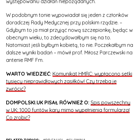
występowaniu działań niepożądanych.
W podobnym tonie wypowiadał się jeden z członków
doradczej Rady Medycznej przy polskim rządzie. –
Gdybym to ja miał przyjąć nową szczepionkę, będąc w
obecnym wieku, to zdecydowałbym się na to.
Natomiast jeśli byłbym kobietą, to nie. Poczekałbym na
dalsze wyniki badań – mówił prof. Miłosz Parczewski na
antenie RMF Fm.
WARTO WIEDZIEĆ:
Komunikat HMRC: wypłacono setki
tysięcy nieprawidłowych zasiłków! Czy trzeba je
zwrócić?
DOMPOLSKI.UK PISAŁ RÓWNIEŻ O:
Spis powszechny
w UK: 1000 funtów kary mimo wypełnienia formularza!
Co zrobić?