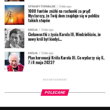
z Pszczyny. Dlatego czasem z jego ust może paść
SPRAWY FORMALNE
3 lata ago
tajemnicze “pogodej mi do lacza”, albo “co żeś tam zaś
1000 funtów zniżki na rachunki za prąd!
przysmyczył?”. Możecie go kojarzyć z Radia ZET, gdzie
Wystarczy, że Twój dom znajduje się w pobliżu
takich słupów
codziennie budzi tysiące słuchaczy.
ANGLIA
3 lata ago
NIE MOŻE CIĘ TAM ZABRAKNĄĆ! Liczba miejsc na
Ciekawostki z życia Karola III. Wiedzieliście, że
widowni jest mocno ograniczona, więc nie zwlekaj z
nowy król był kiedyś…
zakupem biletów. Dostępna jest pierwsza pula w
promocyjnej cenie! ZAPRASZAMY
ANGLIA
3 lata ago
Plan koronacji Króla Karola III. Co wydarzy się 6,
BILETY:
https://buytickets.at/sherlockmedialtd
7 i 8 maja 2023?
ADVERTISEMENT
POLECANE