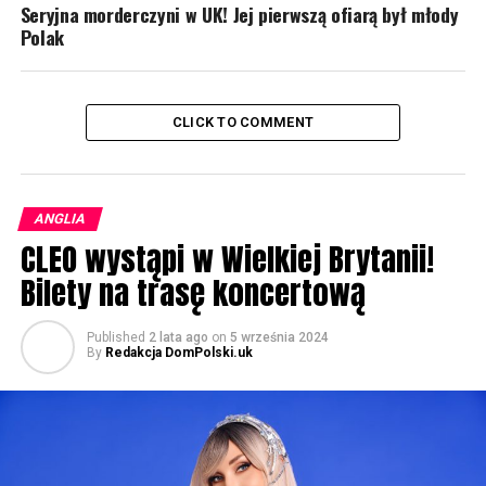
Seryjna morderczyni w UK! Jej pierwszą ofiarą był młody
Polak
CLICK TO COMMENT
ANGLIA
CLEO wystąpi w Wielkiej Brytanii!
Bilety na trasę koncertową
Published
2 lata ago
on
5 września 2024
By
Redakcja DomPolski.uk