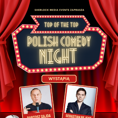
10 listopada w The Flour and Flagon, 126
Grosvenor St, Manchester M1 7HL
11 listopada w Sheffield Network2, 14 Matilda St,
Sheffield S1
12 listopada w The Castle and Falcon, 402
Moseley Rd, Balsall Heath, Birmingham B12 9AT
13 listopada w 229 London, 229 Great Portland St,
London W1W 5PN
Otwarcie drzwi: 19:00
Początek koncertu: 20:30
REZERWACJA MIEJSC:
https://bilety.sherlockmedia.ltd/events/sherlockmedialtd