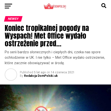
NEWSY
Koniec tropikalnej pogody na
Wyspach! Met Office wydało
ostrzeżenie przed…
Po serii bardzo słonecznych i ciepłych dni, czeka nas spore
ochłodzenie w UK. I nie tylko – Met Office wydało ostrzeżenie,
które zacznie obowiązywać w środę.
Published
5 lat ago
on
14 czerwca 2021
By
Redakcja DomPolski.uk