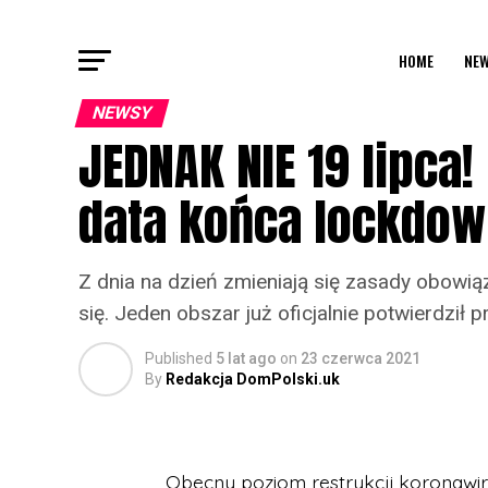
HOME
NEW
NEWSY
JEDNAK NIE 19 lipca!
data końca lockdow
Z dnia na dzień zmieniają się zasady obowiąz
się. Jeden obszar już oficjalnie potwierdził
Published
5 lat ago
on
23 czerwca 2021
By
Redakcja DomPolski.uk
Obecny poziom restrykcji koronawiru