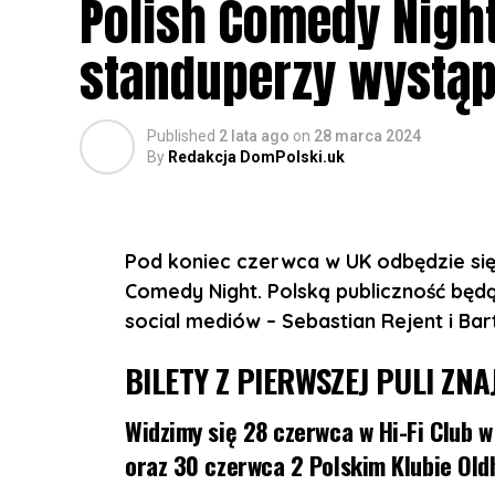
Polish Comedy Nigh
10 listopada w The Flour and Flagon, 1
standuperzy wystąp
11 listopada w Sheffield Network2, 14 Ma
12 listopada w The Castle and Falcon, 4
Published
2 lata ago
on
28 marca 2024
13 listopada w 229 London, 229 Great 
By
Redakcja DomPolski.uk
Otwarcie drzwi: 19:00
Początek koncertu: 20:30
Pod koniec czerwca w UK odbędzie si
Comedy Night. Polską publiczność będą
REZERWACJA MIEJSC:
https://bilety.sh
social mediów – Sebastian Rejent i Bar
BILETY Z PIERWSZEJ PULI ZNA
Widzimy się 28 czerwca w Hi-Fi Club 
oraz 30 czerwca 2 Polskim Klubie Old