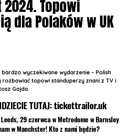
t 2024. Topowi
26 Grosvenor St, Manchester M1 7HL
ią dla Polaków w UK
tilda St, Sheffield S1
02 Moseley Rd, Balsall Heath, Birmingham B12 9AT
Portland St, London W1W 5PN
ę bardzo wyczekiwane wydarzenie – Polish
 rozbawiać topowi standuperzy znani z TV i
erlockmedia.ltd/events/sherlockmedialtd/1331588
tosz Gajda.
JDZIECIE TUTAJ:
tickettrailor.uk
w Leeds, 29 czerwca w Metrodome w Barnsley
ham w Manchster! Kto z nami będzie?