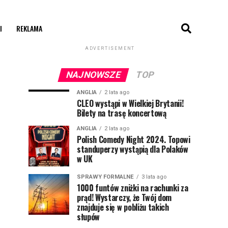
I
REKLAMA
ADVERTISEMENT
NAJNOWSZE
TOP
ANGLIA
2 lata ago
CLEO wystąpi w Wielkiej Brytanii!
Bilety na trasę koncertową
ANGLIA
2 lata ago
Polish Comedy Night 2024. Topowi
standuperzy wystąpią dla Polaków
w UK
SPRAWY FORMALNE
3 lata ago
1000 funtów zniżki na rachunki za
prąd! Wystarczy, że Twój dom
znajduje się w pobliżu takich
słupów