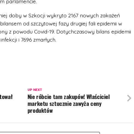
im parlamencie.
niej doby w Szkocji wykryto 2167 nowych zakażeń
ilansem od szczytowej fazy drugiej fali epidemii w
gony z powodu Covid-19. Dotychczasowy bilans epidemii
infekcji i 7696 zmarłych.
UP NEXT
stował
Nie róbcie tam zakupów! Właściciel
marketu sztucznie zawyża ceny
produktów