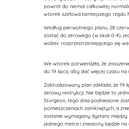
powrót do niemal całkowitej normaln
wtorek szefowa tamtejszego rządu N
Według pierwotnego planu, 28 czerwc
zostać do zerowego (w skali 0-4), j
wobec rozprzestrzeniającego się wa
We wtorek potwierdziła, że znoszenie
do 19 lipca, aby dać więcej czasu na 
Zaktualizowany plan zakłada, że 19 
zerowy restrykcji. Nie będzie to jedn
Sturgeon, tego dnia podniesione zo
pomieszczeniach zamkniętych, a zni
zostanie wymagany dystans między 
jednego metra i zniesiony będzie n