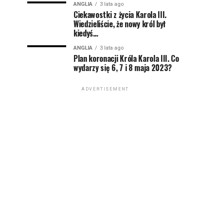
ANGLIA
3 lata ago
Ciekawostki z życia Karola III.
Wiedzieliście, że nowy król był
kiedyś…
ANGLIA
3 lata ago
Plan koronacji Króla Karola III. Co
wydarzy się 6, 7 i 8 maja 2023?
ADVERTISEMENT