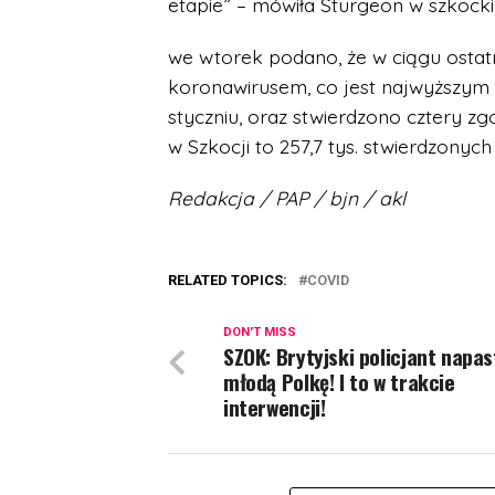
etapie” – mówiła Sturgeon w szkock
we wtorek podano, że w ciągu ostat
koronawirusem, co jest najwyższym b
styczniu, oraz stwierdzono cztery z
w Szkocji to 257,7 tys. stwierdzonych 
Redakcja / PAP / bjn / akl
RELATED TOPICS:
COVID
DON'T MISS
SZOK: Brytyjski policjant napa
młodą Polkę! I to w trakcie
interwencji!