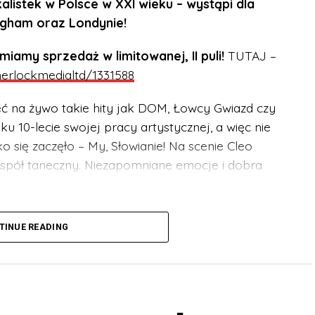
alistek w Polsce w XXI wieku – wystąpi dla
ngham oraz Londynie!
my sprzedaż w limitowanej, II puli!
TUTAJ –
sherlockmedialtd/1331588
eć na żywo takie hity jak DOM, Łowcy Gwiazd czy
u 10-lecie swojej pracy artystycznej, a więc nie
 się zaczęło – My, Słowianie! Na scenie Cleo
zespół taneczny. Niezapomniane emocje i dobra
szystkich grup wiekowych. Niepełnoletni muszą
TINUE READING
a.
/events/sherlockmedialtd/1331588