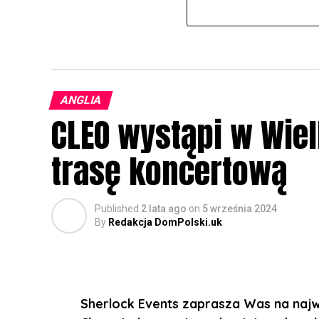
ANGLIA
CLEO wystąpi w Wielk
trasę koncertową
Published
2 lata ago
on
5 września 2024
By
Redakcja DomPolski.uk
Sherlock Events zaprasza Was na najwi