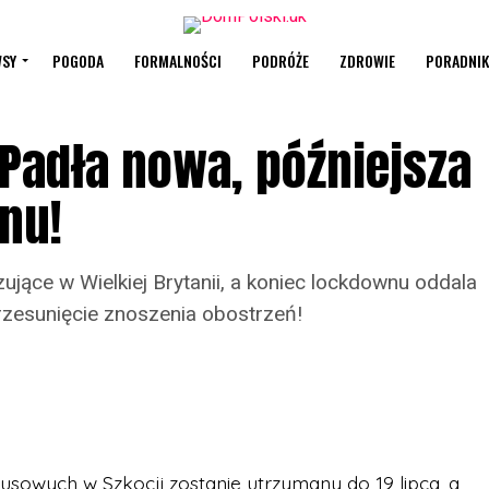
SY
POGODA
FORMALNOŚCI
PODRÓŻE
ZDROWIE
PORADNIK
 Padła nowa, późniejsza
nu!
ujące w Wielkiej Brytanii, a koniec lockdownu oddala
 przesunięcie znoszenia obostrzeń!
sowych w Szkocji zostanie utrzymany do 19 lipca, a