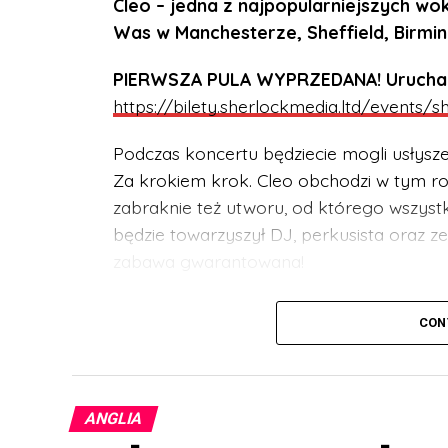
Cleo – jedna z najpopularniejszych wok
Was w Manchesterze, Sheffield, Birmi
PIERWSZA PULA WYPRZEDANA! Uruchamia
https://bilety.sherlockmedia.ltd/events/
Podczas koncertu będziecie mogli usłysz
Za krokiem krok. Cleo obchodzi w tym rok
zabraknie też utworu, od którego wszystko
będzie towarzyszył DJ, perkusista oraz 
zabawa gwarantowana!
UWAGA! Koncert przeznaczony jest dla w
CON
być pod stałą opieką dorosłego opiekun
BILETY:
https://bilety.sherlockmedia.ltd
ANGLIA
Koncert odbędzie się: