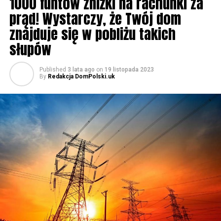
1000 funtów zniżki na rachunki za
prąd! Wystarczy, że Twój dom
znajduje się w pobliżu takich
słupów
Published
3 lata ago
on
19 listopada 2023
By
Redakcja DomPolski.uk