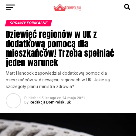
SPRAWY FORMALNE
Dziewięć regionów w UK z
dodatkową pomocą dla
mieszkańców! Trzeba spełniać
jeden warunek
Matt Hancock zapowiedział dodatkową pomoc dla
mieszkańców w dziewięciu regionach w UK. Jakie są
szczegóły planu ministra zdrowia?
Published
5 lat ago
on
24 maja 2021
By
Redakcja DomPolski.uk