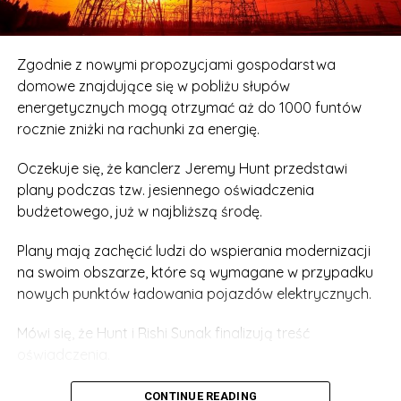
Zgodnie z nowymi propozycjami gospodarstwa
domowe znajdujące się w pobliżu słupów
energetycznych mogą otrzymać aż do 1000 funtów
rocznie zniżki na rachunki za energię.
Oczekuje się, że kanclerz Jeremy Hunt przedstawi
plany podczas tzw. jesiennego oświadczenia
budżetowego, już w najbliższą środę.
Plany mają zachęcić ludzi do wspierania modernizacji
na swoim obszarze, które są wymagane w przypadku
nowych punktów ładowania pojazdów elektrycznych.
Mówi się, że Hunt i Rishi Sunak finalizują treść
oświadczenia.
Rzecznik rządu powiedział: „Przyspieszając system
CONTINUE READING