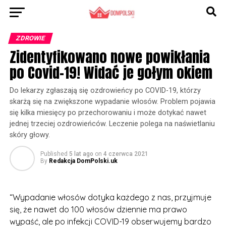
ZDROWIE
Zidentyfikowano nowe powikłania
po Covid-19! Widać je gołym okiem
Do lekarzy zgłaszają się ozdrowieńcy po COVID-19, którzy
skarżą się na zwiększone wypadanie włosów. Problem pojawia
się kilka miesięcy po przechorowaniu i może dotykać nawet
jednej trzeciej ozdrowieńców. Leczenie polega na naświetlaniu
skóry głowy.
Published
5 lat ago
on
4 czerwca 2021
By
Redakcja DomPolski.uk
“Wypadanie włosów dotyka każdego z nas, przyjmuje
się, że nawet do 100 włosów dziennie ma prawo
wypaść, ale po infekcji COVID-19 obserwujemy bardzo