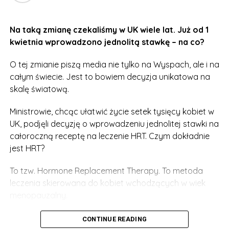
Na taką zmianę czekaliśmy w UK wiele lat. Już od 1
kwietnia wprowadzono jednolitą stawkę – na co?
O tej zmianie piszą media nie tylko na Wyspach, ale i na
całym świecie. Jest to bowiem decyzja unikatowa na
skalę światową.
Ministrowie, chcąc ułatwić życie setek tysięcy kobiet w
UK, podjęli decyzję o wprowadzeniu jednolitej stawki na
całoroczną receptę na leczenie HRT. Czym dokładnie
jest HRT?
To tzw. Hormone Replacement Therapy. To metoda
leczenia skierowana do kobiet wchodzących w wiek
menopauzalny.
Wystarczy przyjąć niewielką tabletkę, a w organizmie
CONTINUE READING