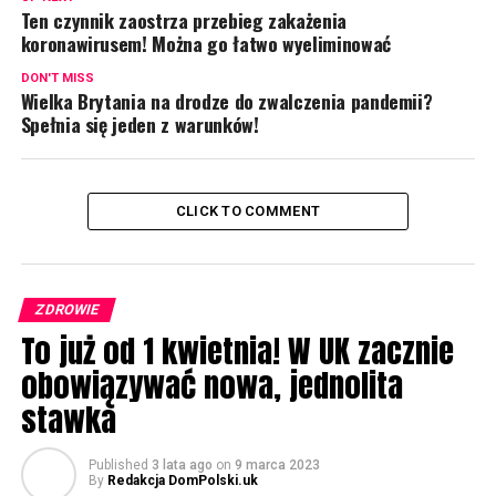
Ten czynnik zaostrza przebieg zakażenia
koronawirusem! Można go łatwo wyeliminować
DON'T MISS
Wielka Brytania na drodze do zwalczenia pandemii?
Spełnia się jeden z warunków!
CLICK TO COMMENT
ZDROWIE
To już od 1 kwietnia! W UK zacznie
obowiązywać nowa, jednolita
stawka
Published
3 lata ago
on
9 marca 2023
By
Redakcja DomPolski.uk