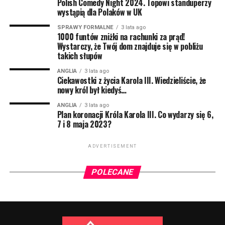
Polish Comedy Night 2024. Topowi standuperzy
zapłacić za receptę. Teraz to się zmienia.
wystąpią dla Polaków w UK
Za całoroczny zapas zapłacimy dokładnie 18 funtów i
SPRAWY FORMALNE
3 lata ago
1000 funtów zniżki na rachunki za prąd!
70 pensów. O taką możliwość można aplikować online
Wystarczy, że Twój dom znajduje się w pobliżu
lub udać się do najbliższej apteki.
takich słupów
– To ogromny krok dla wielu pań na Wyspach, ich
ANGLIA
3 lata ago
Ciekawostki z życia Karola III. Wiedzieliście, że
zdrowie i dobre samopoczucie powinno być
nowy król był kiedyś…
priorytetem. Teraz będą mogły sobie ulżyć bez
martwienia się o koszty – mówi Dame Lesley Regan,
ANGLIA
3 lata ago
Plan koronacji Króla Karola III. Co wydarzy się 6,
Women’s Health Ambassador w UK.
7 i 8 maja 2023?
Szacuje się, że z leczenia HRT korzysta ok. 400 tysięcy
ADVERTISEMENT
kobiet w Wielkiej Brytanii. Teraz ta liczba
prawdopodobnie się zwiększy.
POLECANE
Więcej o Hormone Replacement Theraphy
przeczytacie na oficjalnej stronie NHS –
dostępnej
tutaj
.