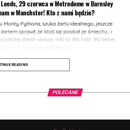
w Leeds, 29 czerwca w Metrodome w Barnsley
ham w Manchster! Kto z nami będzie?
u Monty Pythona, szuka żartu idealnego, jeszcze
 żartem sprawił, że ktoś się posikał ze śmiechu… i
ą sztukę stand-upową; robi to dla ludzi, dla siebie,
 programu Kuby Wojewódzkiego.
omik – generalnie człowiek od śmiesznych rzeczy.
TINUE READING
w Polsce, bo jeździ i rozbawia ludzi. Podobno
ny przez półtorej minuty, ale to nie jest do końca
ładniej z Pszczyny. Dlatego czasem z jego ust
za”, albo “co żeś tam zaś przysmyczył?”. Możecie
POLECANE
 budzi tysiące słuchaczy.
ejsc na widowni jest mocno ograniczona, więc
jest pierwsza pula w promocyjnej cenie!