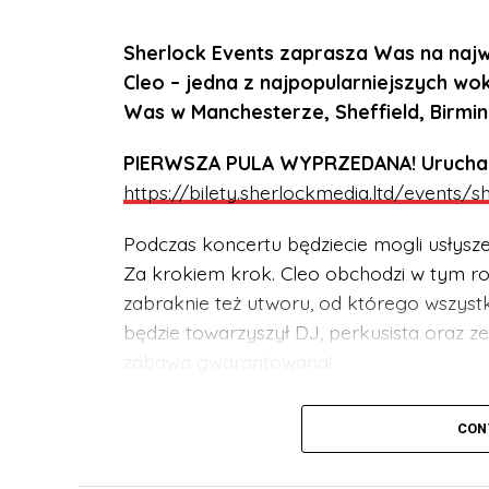
Sherlock Events zaprasza Was na najwi
Cleo – jedna z najpopularniejszych wok
Was w Manchesterze, Sheffield, Birmi
PIERWSZA PULA WYPRZEDANA! Uruchamia
https://bilety.sherlockmedia.ltd/events/
Podczas koncertu będziecie mogli usłysz
Za krokiem krok. Cleo obchodzi w tym rok
zabraknie też utworu, od którego wszystko
będzie towarzyszył DJ, perkusista oraz 
zabawa gwarantowana!
UWAGA! Koncert przeznaczony jest dla w
CON
być pod stałą opieką dorosłego opiekun