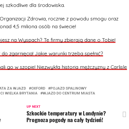
ej szkodliwe dla środowiska.
Organizacji Zdrowia, rocznie z powodu smogu oraz
onad 4,5 miliona osób na świecie!
ujesz na Wyspach? Te firmy zbierają dane o Tobie!
do zgarnięcia! Jakie warunki trzeba spełnić?
mali go w szopie! Niezwykła historia mężczyzny z Carlisle
ATA ZA WJAZD
OXFORD
POJAZD SPALINOWY
I WIELKA BRYTANIA
WJAZD DO CENTRUM MIASTA
UP NEXT
Szkockie temperatury w Londynie?
w
Prognoza pogody na cały tydzień!