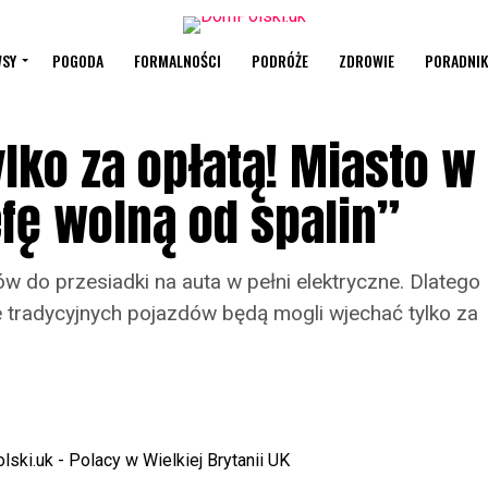
SY
POGODA
FORMALNOŚCI
PODRÓŻE
ZDROWIE
PORADNIK
lko za opłatą! Miasto w
fę wolną od spalin”
do przesiadki na auta w pełni elektryczne. Dlatego
 tradycyjnych pojazdów będą mogli wjechać tylko za