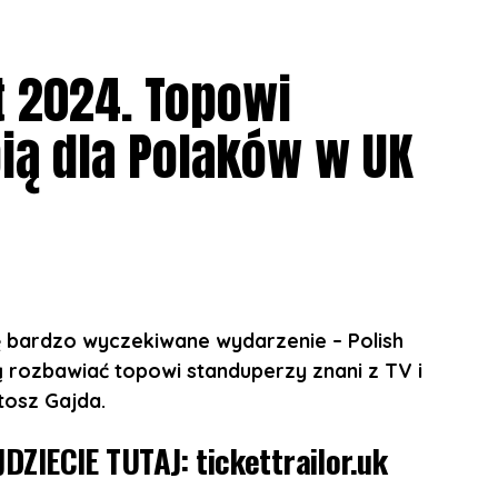
/events/sherlockmedialtd/1331588
t 2024. Topowi
26 Grosvenor St, Manchester M1 7HL
ią dla Polaków w UK
tilda St, Sheffield S1
02 Moseley Rd, Balsall Heath, Birmingham B12 9AT
Portland St, London W1W 5PN
ę bardzo wyczekiwane wydarzenie – Polish
 rozbawiać topowi standuperzy znani z TV i
erlockmedia.ltd/events/sherlockmedialtd/1331588
tosz Gajda.
JDZIECIE TUTAJ:
tickettrailor.uk