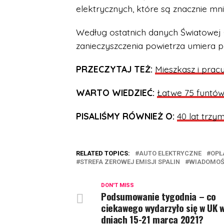
elektrycznych, które są znacznie mni
Według ostatnich danych Światowej 
zanieczyszczenia powietrza umiera p
PRZECZYTAJ TEŻ:
Mieszkasz i prac
WARTO WIEDZIEĆ:
Łatwe 75 funtów 
PISALIŚMY RÓWNIEŻ O:
40 lat trzy
RELATED TOPICS:
AUTO ELEKTRYCZNE
OPŁ
STREFA ZEROWEJ EMISJI SPALIN
WIADOMOŚC
DON'T MISS
Podsumowanie tygodnia – co
ciekawego wydarzyło się w UK 
dniach 15-21 marca 2021?