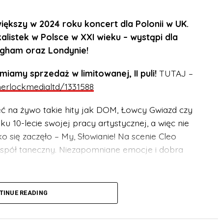
ększy w 2024 roku koncert dla Polonii w UK.
alistek w Polsce w XXI wieku – wystąpi dla
ngham oraz Londynie!
my sprzedaż w limitowanej, II puli!
TUTAJ –
sherlockmedialtd/1331588
eć na żywo takie hity jak DOM, Łowcy Gwiazd czy
u 10-lecie swojej pracy artystycznej, a więc nie
 się zaczęło – My, Słowianie! Na scenie Cleo
zespół taneczny. Niezapomniane emocje i dobra
szystkich grup wiekowych. Niepełnoletni muszą
TINUE READING
a.