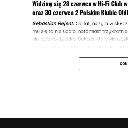
Widzimy się 28 czerwca w Hi-Fi Club 
oraz 30 czerwca 2 Polskim Klubie Old
Sebastian Rejent:
Od lat, niczym w skecz
mu się to nie udało, natomiast trzykrotnie
nie było to dziecko. Sukces. Uprawia ciężk
jednak woli dla ludzi. Znacie go m.in. z
Bartosz Gajda:
Kabareciarz, standuper, k
CON
Można go oglądać na scenach wielu miast 
ktoś widział jak Bartosz kiedyś był poważ
potwierdzone. Prywatnie ze Śląska, a dok
może paść tajemnicze “pogodej mi do lac
go kojarzyć z Radia ZET, gdzie codziennie
NIE MOŻE CIĘ TAM ZABRAKNĄĆ! Liczba mi
nie zwlekaj z zakupem biletów. Dostępna 
ZAPRASZAMY