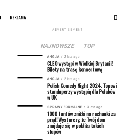
I
REKLAMA
ADVERTISEMENT
NAJNOWSZE
TOP
ANGLIA
2 lata ago
CLEO wystąpi w Wielkiej Brytanii!
Bilety na trasę koncertową
ANGLIA
2 lata ago
Polish Comedy Night 2024. Topowi
standuperzy wystąpią dla Polaków
w UK
SPRAWY FORMALNE
3 lata ago
1000 funtów zniżki na rachunki za
prąd! Wystarczy, że Twój dom
znajduje się w pobliżu takich
słupów