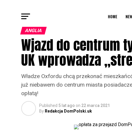
HOME
NEW
ANGLIA
Wjazd do centrum ty
UK wprowadza „stre
Władze Oxfordu chcą przekonać mieszkańców 
już niebawem do centrum miasta posiadacze
opłatą!
Published
5 lat ago
on
22 marca 2021
By
Redakcja DomPolski.uk