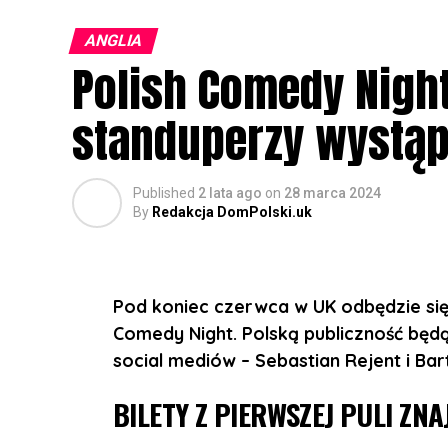
BILETY:
https://bilety.sherlockmedia.ltd
ANGLIA
Koncert odbędzie się:
Polish Comedy Nigh
10 listopada w The Flour and Flagon, 1
standuperzy wystąp
11 listopada w Sheffield Network2, 14 Ma
12 listopada w The Castle and Falcon, 4
Published
2 lata ago
on
28 marca 2024
13 listopada w 229 London, 229 Great 
By
Redakcja DomPolski.uk
Otwarcie drzwi: 19:00
Początek koncertu: 20:30
Pod koniec czerwca w UK odbędzie si
Comedy Night. Polską publiczność będą
REZERWACJA MIEJSC:
https://bilety.sh
social mediów – Sebastian Rejent i Bar
BILETY Z PIERWSZEJ PULI ZNA