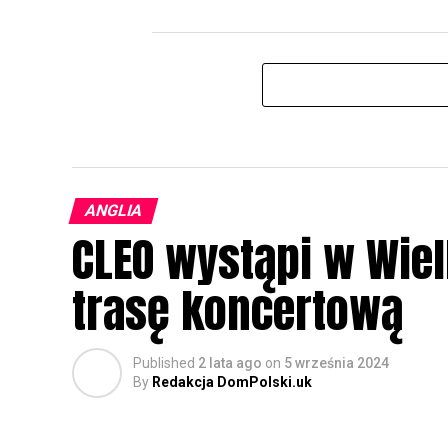
ANGLIA
CLEO wystąpi w Wielk
trasę koncertową
Published
2 lata ago
on
5 września 2024
By
Redakcja DomPolski.uk