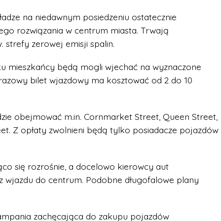
władze na niedawnym posiedzeniu ostatecznie
ego rozwiązania w centrum miasta. Trwają
strefy zerowej emisji spalin.
roku mieszkańcy będą mogli wjechać na wyznaczone
norazowy bilet wjazdowy ma kosztować od 2 do 10
ie obejmować m.in. Cornmarket Street, Queen Street,
eet. Z opłaty zwolnieni będą tylko posiadacze pojazdów
ąco się rozrośnie, a docelowo kierowcy aut
az wjazdu do centrum. Podobne długofalowe plany
kampania zachęcająca do zakupu pojazdów