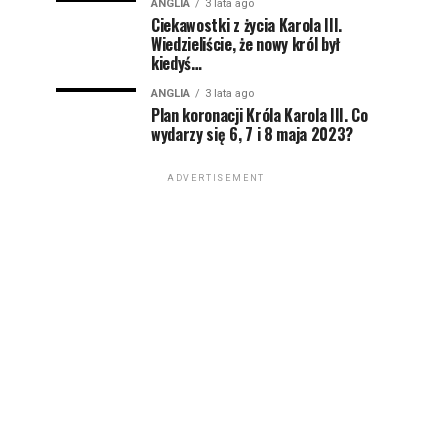
ANGLIA
3 lata ago
Ciekawostki z życia Karola III.
Wiedzieliście, że nowy król był
kiedyś…
ANGLIA
3 lata ago
Plan koronacji Króla Karola III. Co
wydarzy się 6, 7 i 8 maja 2023?
ADVERTISEMENT