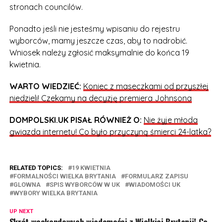
stronach councilów.
Ponadto jeśli nie jesteśmy wpisaniu do rejestru
wyborców, mamy jeszcze czas, aby to nadrobić.
Wniosek należy zgłosić maksymalnie do końca 19
kwietnia.
WARTO WIEDZIEĆ:
Koniec z maseczkami od przyszłej
niedzieli! Czekamy na decyzję premiera Johnsona
DOMPOLSKI.UK PISAŁ RÓWNIEŻ O:
Nie żyje młoda
gwiazda internetu! Co było przyczyną śmierci 24-latka?
RELATED TOPICS:
19 KWIETNIA
FORMALNOŚCI WIELKA BRYTANIA
FORMULARZ ZAPISU
GLOWNA
SPIS WYBORCÓW W UK
WIADOMOŚCI UK
WYBORY WIELKA BRYTANIA
UP NEXT
Skrót weekendowych wiadomości z Wielkiej Brytanii! Co