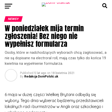
NEWSY
W poniedziałek mija termin
zgłoszenia! Bez niego nie
wypełnisz formularza
Osoby, które w nadchodzących wyborach chcą zagłosować, a
nie są dopisane na electroral roll, mają czas tylko do końca 19
kwietnia na wypełnienie formularza.
Published
5 lat ago
on
18 kwietnia 2021
By
Redakcja DomPolski.uk
6 maja w dużej części Wielkiej Brytanii odbędą się
wybory. Tego dnia wybierać będziemy przedstawicieli
lokalnych rad i burmistrzów w Anglii oraz szkockiego i