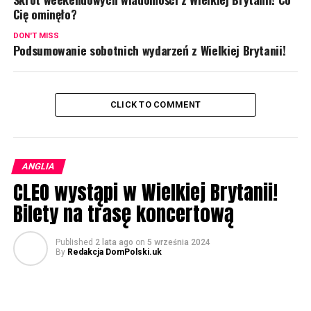
Cię ominęło?
DON'T MISS
Podsumowanie sobotnich wydarzeń z Wielkiej Brytanii!
CLICK TO COMMENT
ANGLIA
CLEO wystąpi w Wielkiej Brytanii!
Bilety na trasę koncertową
Published
2 lata ago
on
5 września 2024
By
Redakcja DomPolski.uk