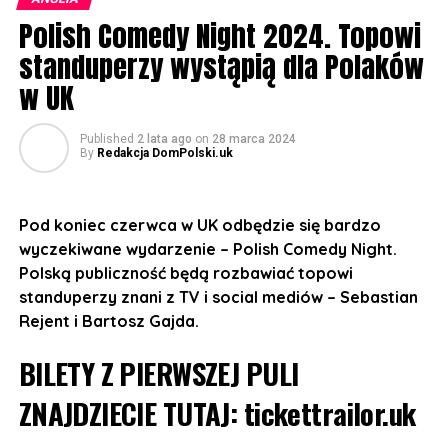
UWAGA! Koncert przeznaczony jest dla wszystkich grup
Polish Comedy Night 2024. Topowi
wiekowych. Niepełnoletni muszą być pod stałą opieką
dorosłego opiekuna.
standuperzy wystąpią dla Polaków
w UK
BILETY:
https://bilety.sherlockmedia.ltd/events/sherlockmedialtd
Published
2 lata ago
on
28 marca 2024
By
Redakcja DomPolski.uk
Koncert odbędzie się:
10 listopada w The Flour and Flagon, 126
Pod koniec czerwca w UK odbędzie się bardzo
Grosvenor St, Manchester M1 7HL
wyczekiwane wydarzenie – Polish Comedy Night.
11 listopada w Sheffield Network2, 14 Matilda St,
Polską publiczność będą rozbawiać topowi
Sheffield S1
standuperzy znani z TV i social mediów – Sebastian
Rejent i Bartosz Gajda.
12 listopada w The Castle and Falcon, 402
Moseley Rd, Balsall Heath, Birmingham B12 9AT
BILETY Z PIERWSZEJ PULI
13 listopada w 229 London, 229 Great Portland St,
ZNAJDZIECIE TUTAJ:
tickettrailor.uk
London W1W 5PN