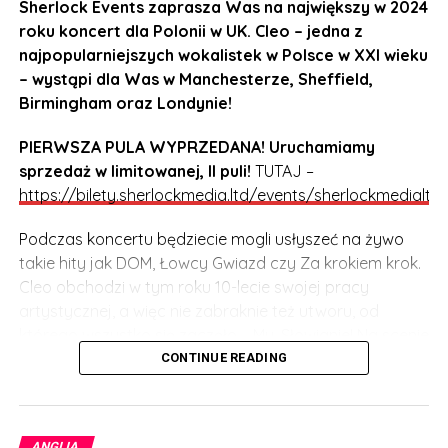
Sherlock Events zaprasza Was na największy w 2024
roku koncert dla Polonii w UK. Cleo – jedna z
najpopularniejszych wokalistek w Polsce w XXI wieku
– wystąpi dla Was w Manchesterze, Sheffield,
Birmingham oraz Londynie!
PIERWSZA PULA WYPRZEDANA! Uruchamiamy
sprzedaż w limitowanej, II puli!
TUTAJ –
https://bilety.sherlockmedia.ltd/events/sherlockmedialtd
Podczas koncertu będziecie mogli usłyszeć na żywo
takie hity jak DOM, Łowcy Gwiazd czy Za krokiem krok.
Cleo obchodzi w tym roku 10-lecie swojej pracy
artystycznej, a więc nie zabraknie też utworu, od
którego wszystko się zaczęło – My, Słowianie! Na scenie
Cleo będzie towarzyszył DJ, perkusista oraz zespół
CONTINUE READING
taneczny. Niezapomniane emocje i dobra zabawa
gwarantowana!
ANGLIA