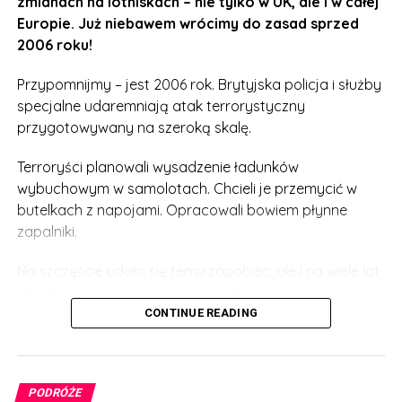
zmianach na lotniskach – nie tylko w UK, ale i w całej
Europie. Już niebawem wrócimy do zasad sprzed
2006 roku!
Przypomnijmy – jest 2006 rok. Brytyjska policja i służby
specjalne udaremniają atak terrorystyczny
przygotowywany na szeroką skalę.
Terroryści planowali wysadzenie ładunków
wybuchowym w samolotach. Chcieli je przemycić w
butelkach z napojami. Opracowali bowiem płynne
zapalniki.
Na szczęście udało się temu zapobiec, ale i na wiele lat
utrudniło nam to życie. Wprowadzono nowe zasady
bezpieczeństwa na lotniskach na całym świecie.
CONTINUE READING
Limit płynów, które można w jednym opakowaniu
zabrać na pokład w bagażu podręcznym określono na
PODRÓŻE
max. 100 mililitrów. Tyczy się to nie tylko napojów, ale i