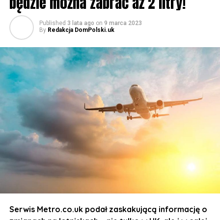
będzie można zabrać aż 2 litry!
Published
3 lata ago
on
9 marca 2023
By
Redakcja DomPolski.uk
Serwis Metro.co.uk podał zaskakującą informację o