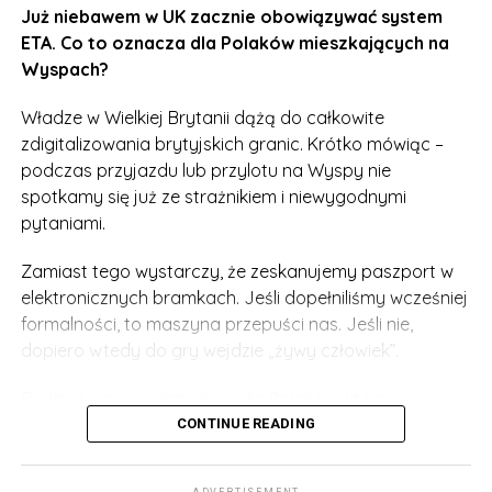
Zmieni się także zasada dotycząca sprzętu
Już niebawem w UK zacznie obowiązywać system
elektronicznego. Nie trzeba będzie już wyjmować
ETA. Co to oznacza dla Polaków mieszkających na
laptopów, tabletów czy kabli od ładowarek w czasie
Wyspach?
kontroli. Wszystko to strażnik zobaczy wyraźnie na
ekranie.
Władze w Wielkiej Brytanii dążą do całkowite
zdigitalizowania brytyjskich granic. Krótko mówiąc –
Tymczasem na London City Airport już teraz działać
podczas przyjazdu lub przylotu na Wyspy nie
będzie program pilotażowy, dzięki któremu zabierzemy
spotkamy się już ze strażnikiem i niewygodnymi
ze sobą na pokład aż 2 litry płynów w jednej butelce!
pytaniami.
Czekamy z niecierpliwością na wprowadzenie takich
regulacji w całej Wielkiej Brytanii.
Zamiast tego wystarczy, że zeskanujemy paszport w
elektronicznych bramkach. Jeśli dopełniliśmy wcześniej
formalności, to maszyna przepuści nas. Jeśli nie,
dopiero wtedy do gry wejdzie „żywy człowiek”.
Będzie to spore ułatwienie dla Polaków, którzy już
mieszkają w UK i albo mają brytyjski paszport albo
CONTINUE READING
przyznany status osiedleńca. Jeśli w Home Office
widnieją nasze poprawne dane, to na ”bramkach” nie