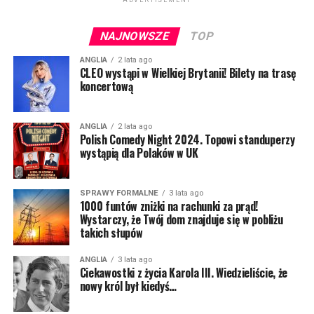
ADVERTISEMENT
będziemy mieli żadnych problemów.
NAJNOWSZE
TOP
To, co będzie ułatwieniem dla legalnie żyjących tu
Polaków i innych „nie-brytyjskich” obywateli, sprawi
ANGLIA
2 lata ago
CLEO wystąpi w Wielkiej Brytanii! Bilety na trasę
pewną trudność turystom czy naszym rodzinom, które
koncertową
będą chciały nas odwiedzić.
Wprowadzony zostanie bowiem system ETA, czyli
ANGLIA
2 lata ago
Electronic Travel Authorisation. Będzie to specjalne
Polish Comedy Night 2024. Topowi standuperzy
wystąpią dla Polaków w UK
pozwolenie na wjazd na teren Wielkiej Brytanii, o które
trzeba będzie aplikować online.
SPRAWY FORMALNE
3 lata ago
Cały system ma być bardzo uproszczony, a
1000 funtów zniżki na rachunki za prąd!
formalności ze strony aplikującego mają zająć do 5
Wystarczy, że Twój dom znajduje się w pobliżu
takich słupów
minut. Na odpowiedź ze strony systemy mamy czekać
do 72 godzin.
ANGLIA
3 lata ago
Ciekawostki z życia Karola III. Wiedzieliście, że
Nie dostaniemy jednak żadnego „kwitka”. Pozwolenie
nowy król był kiedyś…
zostanie zapisane w specjalnej bazie, a weryfikacja