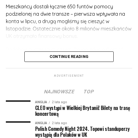
Mieszkańcy dostali łącznie 650 funtów pomocy
podzielonej na dwie transze – pierwsza wpływała na
konta w lipcu, a drugą mogliśmy się cieszyć w
listopadzie. Ostatecznie około 8 milionów mieszkańców
UK otrzymało finansowy bonus.
Podobnie będzie i tym razem. Druga edycja Cost of
Living Payment została oficjalnie zatwierdzona, a
CONTINUE READING
pomoc będzie jeszcze wyższa!
ADVERTISEMENT
Osoby pobierające benefity wypłacane na podstawie
niskich zarobków mogą liczyć na pierwszy przelew już
NAJNOWSZE
TOP
wczesną wiosną 2023. Będzie to kwota 301 funtów.
ANGLIA
2 lata ago
Następna transza będzie wypłacana jesienią 2023 i
CLEO wystąpi w Wielkiej Brytanii! Bilety na trasę
koncertową
tym razem otrzymamy 300 funtów. Z kolei wiosną 2024
roku mieszkańcy mogą liczyć na kolejny bonus – tym
ANGLIA
2 lata ago
Polish Comedy Night 2024. Topowi standuperzy
razem 299 funtów.
wystąpią dla Polaków w UK