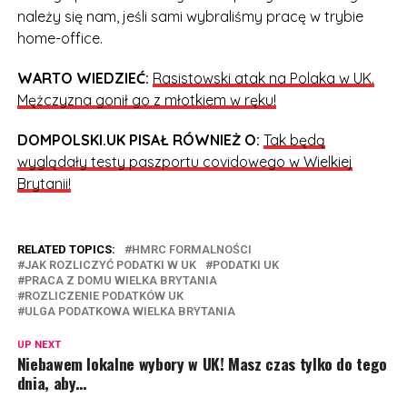
należy się nam, jeśli sami wybraliśmy pracę w trybie
home-office.
WARTO WIEDZIEĆ:
Rasistowski atak na Polaka w UK.
Mężczyzna gonił go z młotkiem w ręku!
DOMPOLSKI.UK PISAŁ RÓWNIEŻ O:
Tak będą
wyglądały testy paszportu covidowego w Wielkiej
Brytanii!
RELATED TOPICS:
HMRC FORMALNOŚCI
JAK ROZLICZYĆ PODATKI W UK
PODATKI UK
PRACA Z DOMU WIELKA BRYTANIA
ROZLICZENIE PODATKÓW UK
ULGA PODATKOWA WIELKA BRYTANIA
UP NEXT
Niebawem lokalne wybory w UK! Masz czas tylko do tego
dnia, aby…