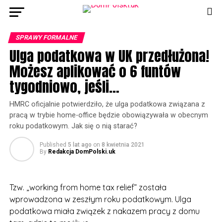
SPRAWY FORMALNE
Ulga podatkowa w UK przedłużona!
Możesz aplikować o 6 funtów
tygodniowo, jeśli…
HMRC oficjalnie potwierdziło, że ulga podatkowa związana z
pracą w trybie home-office będzie obowiązywała w obecnym
roku podatkowym. Jak się o nią starać?
Published
5 lat ago
on
8 kwietnia 2021
By
Redakcja DomPolski.uk
Tzw. „working from home tax relief” została
wprowadzona w zeszłym roku podatkowym. Ulga
podatkowa miała związek z nakazem pracy z domu