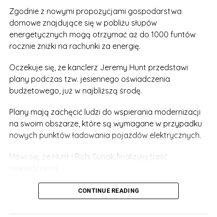
Zgodnie z nowymi propozycjami gospodarstwa
domowe znajdujące się w pobliżu słupów
energetycznych mogą otrzymać aż do 1000 funtów
rocznie zniżki na rachunki za energię.
Oczekuje się, że kanclerz Jeremy Hunt przedstawi
plany podczas tzw. jesiennego oświadczenia
budżetowego, już w najbliższą środę.
Plany mają zachęcić ludzi do wspierania modernizacji
na swoim obszarze, które są wymagane w przypadku
nowych punktów ładowania pojazdów elektrycznych.
Mówi się, że Hunt i Rishi Sunak finalizują treść
oświadczenia.
Rzecznik rządu powiedział: „Przyspieszając system
CONTINUE READING
planowania – w tym budowę punktów ładowania
pojazdów elektrycznych – rozwiążemy jeden z