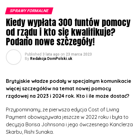
najczęstszych problemów zgłaszanych przez firmy
SPRAWY FORMALNE
chcące inwestować w Wielkiej Brytanii”.
Kiedy wypłata 300 funtów pomocy
Departament odmówił ujawnienia, kto będzie płacił za
od rządu i kto się kwalifikuje?
zniżki, ani podania jakichkolwiek szczegółów na temat
Podano nowe szczegóły!
tego, jak blisko musiałyby się znajdować domy, aby
kwalifikować się do maksymalnej zniżki.
Published
3 lata ago
on
23 marca 2023
By
Redakcja DomPolski.uk
Co do innych punktów ogłaszanego niebawem
budżetu Wielkiej Brytanii uważa się, że Ministerstwo
Skarbu rozważa ogłoszenie pewnych obniżek
Brytyjskie władze podały w specjalnym komunikacie
podatków. Dyskutowane są także zmiany w podatku
więcej szczegółów na temat nowej pomocy
dochodowym, ubezpieczeniu społecznym, podatku od
rządowej na 2023 i 2024 rok. Kto i ile może dostać?
spadków i podatkach od działalności gospodarczej.
Przypominamy, że pierwsza edycja Cost of Living
Payment obowiązywała jeszcze w 2022 roku i była to
decyzja Borisa Johnsona i jego ówczesnego Kanclerza
Skarbu, Rishi Sunaka.