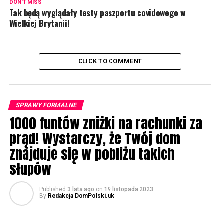
DON'T MISS
Tak będą wyglądały testy paszportu covidowego w
Wielkiej Brytanii!
CLICK TO COMMENT
SPRAWY FORMALNE
1000 funtów zniżki na rachunki za
prąd! Wystarczy, że Twój dom
znajduje się w pobliżu takich
słupów
Published
3 lata ago
on
19 listopada 2023
By
Redakcja DomPolski.uk