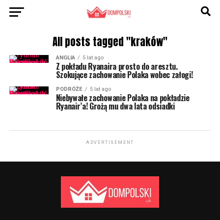
All posts tagged "kraków"
ANGLIA
5 lat ago
Z pokładu Ryanaira prosto do aresztu.
Szokujące zachowanie Polaka wobec załogi!
PODRÓŻE
5 lat ago
Niebywałe zachowanie Polaka na pokładzie
Ryanair’a! Grożą mu dwa lata odsiadki
ADVERTISEMENT