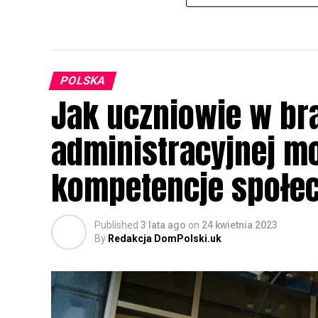
POLSKA
Jak uczniowie w br
administracyjnej m
kompetencje społec
Published
3 lata ago
on
24 kwietnia 2023
By
Redakcja DomPolski.uk