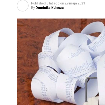
Published
5 lat ago
on
29 maja 2021
By
Dominika Kulesza