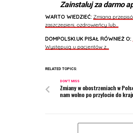
Zainstaluj za darmo ap
WARTO WIEDZIEĆ:
Zmiana przepisó
zaszczepieni, ozdrowieńcy lub…
DOMPOLSKI.UK PISAŁ RÓWNIEŻ O:
Występują u pacjentów z…
RELATED TOPICS:
DON'T MISS
Zmiany w obostrzeniach w Pols
nam wolno po przylocie do kraj