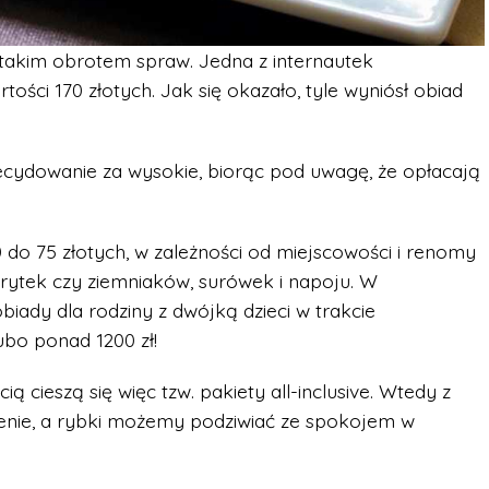
i takim obrotem spraw. Jedna z internautek
ości 170 złotych. Jak się okazało, tyle wyniósł obiad
ecydowanie za wysokie, biorąc pod uwagę, że opłacają
 do 75 złotych, w zależności od miejscowości i renomy
 frytek czy ziemniaków, surówek i napoju. W
ady dla rodziny z dwójką dzieci w trakcie
bo ponad 1200 zł!
 cieszą się więc tzw. pakiety all-inclusive. Wtedy z
ienie, a rybki możemy podziwiać ze spokojem w