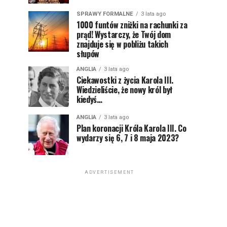
SPRAWY FORMALNE
3 lata ago
1000 funtów zniżki na rachunki za
prąd! Wystarczy, że Twój dom
znajduje się w pobliżu takich
słupów
ANGLIA
3 lata ago
Ciekawostki z życia Karola III.
Wiedzieliście, że nowy król był
kiedyś…
ANGLIA
3 lata ago
Plan koronacji Króla Karola III. Co
wydarzy się 6, 7 i 8 maja 2023?
ADVERTISEMENT