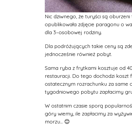
Nic dziwnego, że turyści są oburzen
opublikowała zdjęcie paragonu o wart
dla 3–osobowej rodziny.
Dla podróżujących takie ceny są zd
jednocześnie również pobyt.
Sama ryba z frytkami kosztuje od 40
restauracji. Do tego dochodzi koszt
ostatecznym rozrachunku za same obi
tygodniowego pobytu zapłacimy gru
W ostatnim czasie sporą popularnością
góry wiemy, ile zapłacimy za wyżyw
morzu… 😊