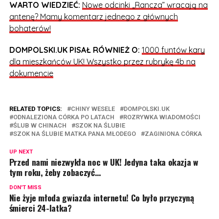
WARTO WIEDZIEĆ:
Nowe odcinki „Rancza” wracają na
antenę? Mamy komentarz jednego z głównych
bohaterów!
DOMPOLSKI.UK PISAŁ RÓWNIEŻ O:
1000 funtów kary
dla mieszkańców UK! Wszystko przez rubrykę 4b na
dokumencie
RELATED TOPICS:
CHINY WESELE
DOMPOLSKI.UK
ODNALEZIONA CÓRKA PO LATACH
ROZRYWKA WIADOMOŚCI
ŚLUB W CHINACH
SZOK NA ŚLUBIE
SZOK NA ŚLUBIE MATKA PANA MŁODEGO
ZAGINIONA CÓRKA
UP NEXT
Przed nami niezwykła noc w UK! Jedyna taka okazja w
tym roku, żeby zobaczyć…
DON'T MISS
Nie żyje młoda gwiazda internetu! Co było przyczyną
śmierci 24-latka?