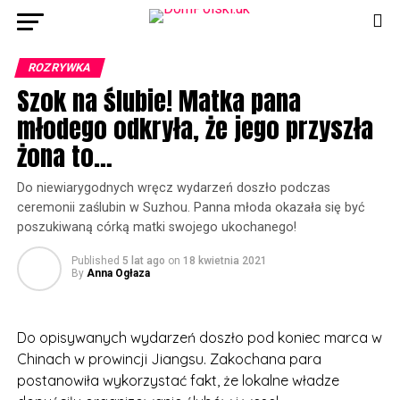
ROZRYWKA
Szok na ślubie! Matka pana
młodego odkryła, że jego przyszła
żona to…
Do niewiarygodnych wręcz wydarzeń doszło podczas
ceremonii zaślubin w Suzhou. Panna młoda okazała się być
poszukiwaną córką matki swojego ukochanego!
Published
5 lat ago
on
18 kwietnia 2021
By
Anna Ogłaza
Do opisywanych wydarzeń doszło pod koniec marca w
Chinach w prowincji Jiangsu. Zakochana para
postanowiła wykorzystać fakt, że lokalne władze