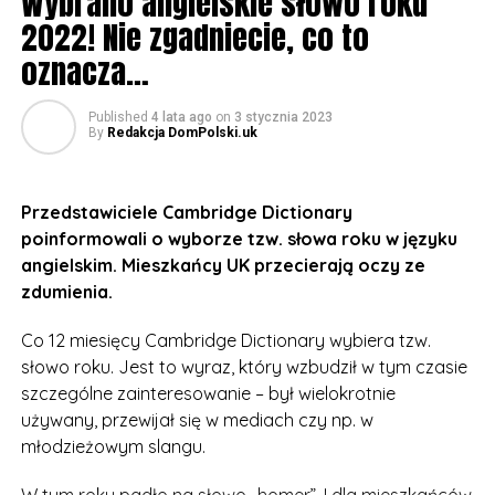
Wybrano angielskie słowo roku
w szkole – jego rówieśnicy nie zrozumieją mody i mogą
2022! Nie zgadniecie, co to
takie imię wyśmiewać. A taki problem będzie się ciągnął
oznacza…
za daną osobą przez całe życie.
Published
4 lata ago
on
3 stycznia 2023
Grupa ekspertów z UK przeanalizowała takie imiona,
By
Redakcja DomPolski.uk
które w ostatnich miesiącach były nadawane na
Wyspach. I stworzyła listę takich, których rodzice
powinni unikać.
Przedstawiciele Cambridge Dictionary
poinformowali o wyborze tzw. słowa roku w języku
Wśród imiona żeńskich są m.in. Alexa (po urządzeniu
angielskim. Mieszkańcy UK przecierają oczy ze
Amazona), Baby (które w j. ang. ma wiele znaczeń) czy
zdumienia.
Chardonnay (po słynnym szampanie). Niektórzy
rodzice decydują się na L’Oreal czy Maybelline – i nie
Co 12 miesięcy Cambridge Dictionary wybiera tzw.
mówimy o zakupach w Bootsie, nadal mowa o
słowo roku. Jest to wyraz, który wzbudził w tym czasie
imionach dla dzieci…
szczególne zainteresowanie – był wielokrotnie
używany, przewijał się w mediach czy np. w
Z kolei w przypadku narodzin syna, opiekunowie
młodzieżowym slangu.
nadają takie imiona jak Hitler (tak, tak – Hitler, nie
Adolf), Lucifer, Spartacus czy… Dick – tu chyba