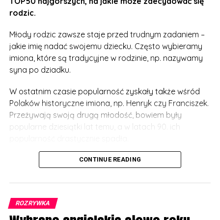
TOP50 najgorszych, na jakie może zdecydować się
rodzic.
Młody rodzic zawsze staje przed trudnym zadaniem –
jakie imię nadać swojemu dziecku. Często wybieramy
imiona, które są tradycyjne w rodzinie, np. nazywamy
syna po dziadku.
W ostatnim czasie popularność zyskały także wśród
Polaków historyczne imiona, np. Henryk czy Franciszek.
Przeżywają swoją drugą młodość, bowiem były
popularne dziesiątki lat temu, a w latach 90. ich
popularność drastycznie spadła.
Żyjemy jednak w takich dziwnych czasach, że wielu
CONTINUE READING
młodych rodziców kieruje się modą. I nadają imiona np.
po bohaterach seriali i filmów. W myśl zasady – im
dziwniejsze, tym lepiej.
ROZRYWKA
Mało kto jednak myśli, jaki kłopot będzie miało dziecko