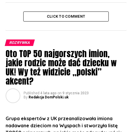
CLICK TO COMMENT
ROZRYWKA
Oto TOP 50 najgorszych imion,
jakie rodzic może dać dziecku w
UK! Wy też widzicie „polski”
akcent?
Published
4 lata ago
on
9 stycznia 2023
By
Redakcja DomPolski.uk
Grupa ekspertów z UK przeanalizowała imiona
nadawane dzieciom na Wyspach i stworzyła listę