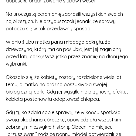
dopuściły organizowanie ślubów i wesel.
Na uroczystą ceremonię zaprosili wszystkich swoich
najbliższych. Nie przypuszczali jednak, że sprawy
potoczą się w tak przedziwny sposób.
W dniu ślubu matka pana młodego odkryła, że
dziewczyna, którą ma on poślubić, jest jej zaginioną
przed laty córką! Wszystko przez znamię na dłoni jego
wybranki.
Okazało się, że kobiety zostały rozdzielone wiele lat
temu, a matka na próżno poszukiwała swojej
biologicznej córki. Gdy jej wysyłki nie przynosiły efektu,
kobieta postanowiła adoptować chłopca.
Gdy tylko zdała sobie sprawę, że w końcu spotkała
swoją ukochaną córeczkę, opowiedziała wszystkim
zebranym niezwykła historię. Obecni na miejscu
„przyszywani” rodzice panny młodej potwierdzili, że