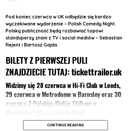
10 listopada w The Flour and Flagon, 126
Pod koniec czerwca w UK odbędzie się bardzo
Grosvenor St, Manchester M1 7HL
wyczekiwane wydarzenie – Polish Comedy Night.
11 listopada w Sheffield Network2, 14 Matilda St,
Polską publiczność będą rozbawiać topowi
Sheffield S1
standuperzy znani z TV i social mediów – Sebastian
Rejent i Bartosz Gajda.
12 listopada w The Castle and Falcon, 402
Moseley Rd, Balsall Heath, Birmingham B12 9AT
BILETY Z PIERWSZEJ PULI
13 listopada w 229 London, 229 Great Portland St,
ZNAJDZIECIE TUTAJ:
tickettrailor.uk
London W1W 5PN
Widzimy się 28 czerwca w Hi-Fi Club w Leeds,
Otwarcie drzwi: 19:00
29 czerwca w Metrodome w Barnsley oraz 30
Początek koncertu: 20:30
czerwca 2 Polskim Klubie Oldham w
Manchster! Kto z nami będzie?
REZERWACJA MIEJSC:
https://bilety.sherlockmedia.ltd/events/sherlockmedialtd
Sebastian Rejent:
Od lat, niczym w skeczu Monty
CONTINUE READING
Pythona, szuka żartu idealnego, jeszcze mu się to nie