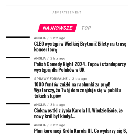
udało, natomiast trzykrotnie żartem sprawił, że ktoś się
posikał ze śmiechu… i nie było to dziecko. Sukces.
ADVERTISEMENT
Uprawia ciężką sztukę stand-upową; robi to dla ludzi,
dla siebie, jednak woli dla ludzi. Znacie go m.in. z
NAJNOWSZE
TOP
programu Kuby Wojewódzkiego.
ANGLIA
2 lata ago
CLEO wystąpi w Wielkiej Brytanii! Bilety na trasę
Bartosz Gajda:
Kabareciarz, standuper, komik –
koncertową
generalnie człowiek od śmiesznych rzeczy. Można go
ANGLIA
2 lata ago
oglądać na scenach wielu miast w Polsce, bo jeździ i
Polish Comedy Night 2024. Topowi standuperzy
wystąpią dla Polaków w UK
rozbawia ludzi. Podobno ktoś widział jak Bartosz kiedyś
był poważny przez półtorej minuty, ale to nie jest do
SPRAWY FORMALNE
3 lata ago
1000 funtów zniżki na rachunki za prąd!
końca potwierdzone. Prywatnie ze Śląska, a dokładniej
Wystarczy, że Twój dom znajduje się w pobliżu
z Pszczyny. Dlatego czasem z jego ust może paść
takich słupów
tajemnicze “pogodej mi do lacza”, albo “co żeś tam zaś
przysmyczył?”. Możecie go kojarzyć z Radia ZET, gdzie
ANGLIA
3 lata ago
Ciekawostki z życia Karola III. Wiedzieliście, że
codziennie budzi tysiące słuchaczy.
nowy król był kiedyś…
NIE MOŻE CIĘ TAM ZABRAKNĄĆ! Liczba miejsc na
ANGLIA
3 lata ago
Plan koronacji Króla Karola III. Co wydarzy się 6,
widowni jest mocno ograniczona, więc nie zwlekaj z