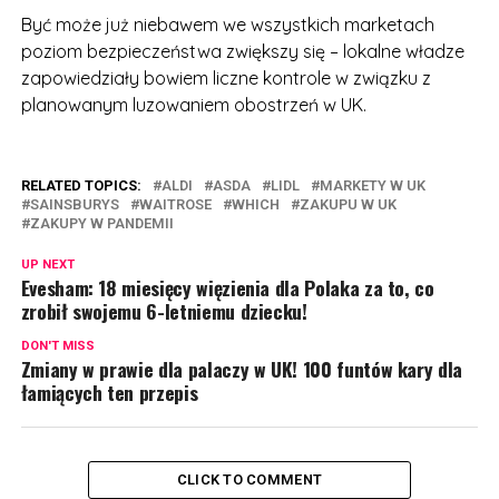
Być może już niebawem we wszystkich marketach
poziom bezpieczeństwa zwiększy się – lokalne władze
zapowiedziały bowiem liczne kontrole w związku z
planowanym luzowaniem obostrzeń w UK.
RELATED TOPICS:
ALDI
ASDA
LIDL
MARKETY W UK
SAINSBURYS
WAITROSE
WHICH
ZAKUPU W UK
ZAKUPY W PANDEMII
UP NEXT
Evesham: 18 miesięcy więzienia dla Polaka za to, co
zrobił swojemu 6-letniemu dziecku!
DON'T MISS
Zmiany w prawie dla palaczy w UK! 100 funtów kary dla
łamiących ten przepis
CLICK TO COMMENT