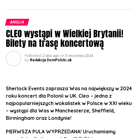
ANGLIA
CLEO wystąpi w Wielkiej Brytanii!
Bilety na trasę koncertową
Published
2 lata ago
on
5 września 2024
By
Redakcja DomPolski.uk
Sherlock Events zaprasza Was na największy w 2024
roku koncert dla Polonii w UK. Cleo – jedna z
najpopularniejszych wokalistek w Polsce w XXI wieku
– wystąpi dla Was w Manchesterze, Sheffield,
Birmingham oraz Londynie!
PIERWSZA PULA WYPRZEDANA! Uruchamiamy