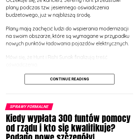
Oczekuje się, że kanclerz Jeremy Hunt przedstawi
plany podczas tzw. jesiennego oświadczenia
budżetowego, już w najbliższą środę.
Plany mają zachęcić ludzi do wspierania modernizacji
na swoim obszarze, które są wymagane w przypadku
nowych punktów ładowania pojazdów elektrycznych.
Mówi się, że Hunt i Rishi Sunak finalizują treść
oświadczenia.
Rzecznik rządu powiedział: „Przyspieszając system
CONTINUE READING
planowania – w tym budowę punktów ładowania
pojazdów elektrycznych – rozwiążemy jeden z
najczęstszych problemów zgłaszanych przez firmy
SPRAWY FORMALNE
chcące inwestować w Wielkiej Brytanii”.
Kiedy wypłata 300 funtów pomocy
Departament odmówił ujawnienia, kto będzie płacił za
od rządu i kto się kwalifikuje?
zniżki, ani podania jakichkolwiek szczegółów na temat
Podano nowe szczegóły!
tego, jak blisko musiałyby się znajdować domy, aby