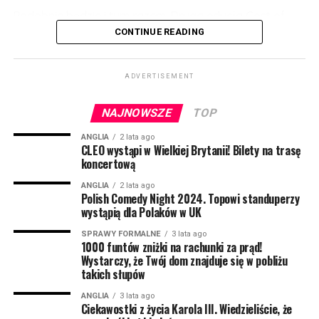
Podobnie będzie i tym razem. Druga edycja Cost of
Living Payment została oficjalnie zatwierdzona, a
CONTINUE READING
pomoc będzie jeszcze wyższa!
ADVERTISEMENT
Osoby pobierające benefity wypłacane na podstawie
niskich zarobków mogą liczyć na pierwszy przelew już
NAJNOWSZE
TOP
wczesną wiosną 2023. Będzie to kwota 301 funtów.
ANGLIA
2 lata ago
Następna transza będzie wypłacana jesienią 2023 i
CLEO wystąpi w Wielkiej Brytanii! Bilety na trasę
koncertową
tym razem otrzymamy 300 funtów. Z kolei wiosną 2024
roku mieszkańcy mogą liczyć na kolejny bonus – tym
ANGLIA
2 lata ago
Polish Comedy Night 2024. Topowi standuperzy
razem 299 funtów.
wystąpią dla Polaków w UK
Z jednej strony wiadomość, że władze planują pomoc
SPRAWY FORMALNE
3 lata ago
1000 funtów zniżki na rachunki za prąd!
w wysokości aż 900 funtów może cieszyć. Z drugiej
Wystarczy, że Twój dom znajduje się w pobliżu
strony jej podzielenie aż na trzy transze oznacza, że
takich słupów
więcej pomocy w 2023 roku raczej nie będzie.
ANGLIA
3 lata ago
Ciekawostki z życia Karola III. Wiedzieliście, że
Przynajmniej nie dla osób pobierających Universal