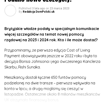
kwalifikować się do maksymalnej zniżki.
Published
3 lata ago
on
23 marca 2023
By
Redakcja DomPolski.uk
Co do innych punktów ogłaszanego niebawem
budżetu Wielkiej Brytanii uważa się, że Ministerstwo
Skarbu rozważa ogłoszenie pewnych obniżek
Brytyjskie władze podały w specjalnym komunikacie
podatków. Dyskutowane są także zmiany w podatku
więcej szczegółów na temat nowej pomocy
dochodowym, ubezpieczeniu społecznym, podatku od
rządowej na 2023 i 2024 rok. Kto i ile może dostać?
spadków i podatkach od działalności gospodarczej.
Przypominamy, że pierwsza edycja Cost of Living
Payment obowiązywała jeszcze w 2022 roku i była to
decyzja Borisa Johnsona i jego ówczesnego Kanclerza
Skarbu, Rishi Sunaka.
Mieszkańcy dostali łącznie 650 funtów pomocy
podzielonej na dwie transze – pierwsza wpływała na
konta w lipcu, a drugą mogliśmy się cieszyć w
listopadzie. Ostatecznie około 8 milionów mieszkańców
UK otrzymało finansowy bonus.