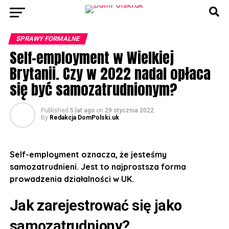
SPRAWY FORMALNE
Self-employment w Wielkiej
Brytanii. Czy w 2022 nadal opłaca
się być samozatrudnionym?
Published
5 lat ago
on
29 stycznia 2022
By
Redakcja DomPolski.uk
Self-employment oznacza, że jesteśmy
samozatrudnieni. Jest to najprostsza forma
prowadzenia działalności w UK.
Jak zarejestrować się jako
samozatrudniony?