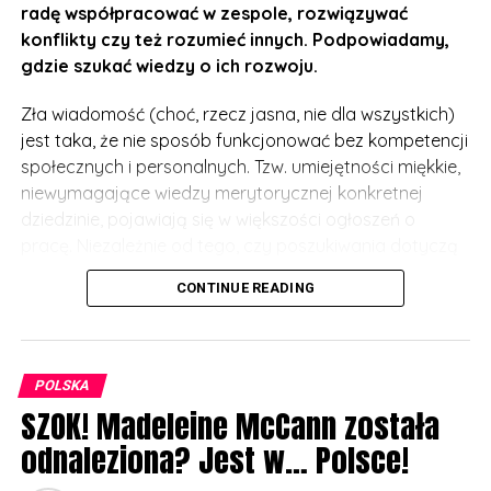
radę współpracować w zespole, rozwiązywać
konflikty czy też rozumieć innych. Podpowiadamy,
gdzie szukać wiedzy o ich rozwoju.
Zła wiadomość (choć, rzecz jasna, nie dla wszystkich)
jest taka, że nie sposób funkcjonować bez kompetencji
społecznych i personalnych. Tzw. umiejętności miękkie,
niewymagające wiedzy merytorycznej konkretnej
dziedzinie, pojawiają się w większości ogłoszeń o
pracę. Niezależnie od tego, czy poszukiwania dotyczą
programistów, czy specjalistów branży ekonomiczno-
CONTINUE READING
administracyjnej – pracodawcy stawiają na te
zdolności, których nie da się zastąpić maszynami i
systemami. Trudno się dziwić – personalne i społeczne
kompetencje zespołu stanowią nierzadko o być albo
POLSKA
nie być przedsiębiorstwa, szczególnie w sytuacji
SZOK! Madeleine McCann została
wysokiej konkurencyjności rynku.
odnaleziona? Jest w… Polsce!
Materiały wspierające rozwój