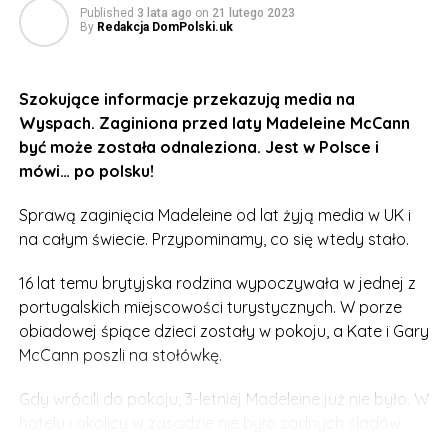
Published
3 lata ago
on
21 lutego 2023
By
Redakcja DomPolski.uk
Na szczęście są też dobre wieści. Kompetencje
społeczne i personalne, podobnie jak merytoryczne,
można kształtować i trenować, nieustannie podnosząc
Szokujące informacje przekazują media na
ich poziom. Każda społeczna interakcja stanowi
Wyspach. Zaginiona przed laty Madeleine McCann
szansę rozwoju w tym zakresie. Praktykowanie wydaje
być może została odnaleziona. Jest w Polsce i
się nieco trudniejsze w świecie zdalnej pracy i
mówi… po polsku!
komunikacji, jednak istnieją ku temu odpowiednie
narzędzia. Na przykład uczniowie z branży
Sprawą zaginięcia Madeleine od lat żyją media w UK i
ekonomiczno-administracyjnej mogą sięgnąć do
na całym świecie. Przypominamy, co się wtedy stało.
poradnika poruszającego zagadnienia edukacji
zdalnej oraz rozwoju kompetencji personalnych i
16 lat temu brytyjska rodzina wypoczywała w jednej z
społecznych.
portugalskich miejscowości turystycznych. W porze
obiadowej śpiące dzieci zostały w pokoju, a Kate i Gary
Publikacja jest dostępna w
Platformie Fundacji Edukacji
McCann poszli na stołówkę.
Rozwoju i Innowacji
, lidera międzynarodowego
konsorcjum, które pracowało nad projektem
Gdy wrócili do pokoju, 3-letniej Madeleine już nie było. W
“Transversal skills in time of COVID”.
hotelu i okolicy w zasadzie nie było żadnych śladów
porwania.