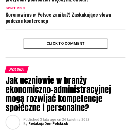
DON'T MISS
Koronawirus w Polsce zanika?! Zaskakujące słowa
podczas konferencji
CLICK TO COMMENT
POLSKA
Jak uczniowie w branży
ekonomiczno-administracyjnej
mogą rozwijać kompetencje
społeczne i personalne?
Published
3 lata ago
on
24 kwietnia 2023
By
Redakcja DomPolski.uk