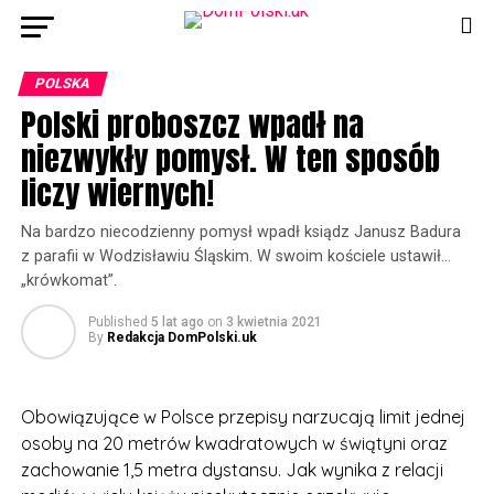
POLSKA
Polski proboszcz wpadł na
niezwykły pomysł. W ten sposób
liczy wiernych!
Na bardzo niecodzienny pomysł wpadł ksiądz Janusz Badura
z parafii w Wodzisławiu Śląskim. W swoim kościele ustawił…
„krówkomat”.
Published
5 lat ago
on
3 kwietnia 2021
By
Redakcja DomPolski.uk
Obowiązujące w Polsce przepisy narzucają limit jednej
osoby na 20 metrów kwadratowych w świątyni oraz
zachowanie 1,5 metra dystansu. Jak wynika z relacji