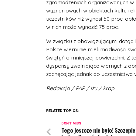
zgromadzeniach organizowanych w ra
wyznaniowych w obiektach kultu rel
uczestników niż wynosi 50 proc. obł
w nich może wynosić 75 proc.
W związku z obowiązującymi dotąd l
Polsce wierni nie mieli możliwości 
świątyń o mniejszej powierzchni. Z 
dyspensy zwalniające wiernych z obowi
zachęcając jednak do uczestnictwa w
Redakcja / PAP / iżu / krap
RELATED TOPICS:
DON'T MISS
Tego jeszcze nie było! Szczepie