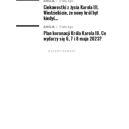
ANGLIA
3 lata ago
Ciekawostki z życia Karola III.
Wiedzieliście, że nowy król był
kiedyś…
ANGLIA
3 lata ago
Plan koronacji Króla Karola III. Co
wydarzy się 6, 7 i 8 maja 2023?
ADVERTISEMENT