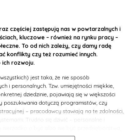
raz częściej zastępują nas w powtarzalnych i
iach, kluczowe – również na rynku pracy –
ołeczne. To od nich zależy, czy damy radę
 konflikty czy też rozumieć innych.
ich rozwoju.
wszystkich) jest taka, że nie sposób
h i personalnych. Tzw. umiejętności miękkie,
retnej dziedzinie, pojawiają się w większości
zy poszukiwania dotyczą programistów, czy
tracyjnej – pracodawcy stawiają na te zdolności,
ystemami. Trudno się dziwić – personalne i
nierzadko o być albo nie być przedsiębiorstwa,
cyjności rynku.