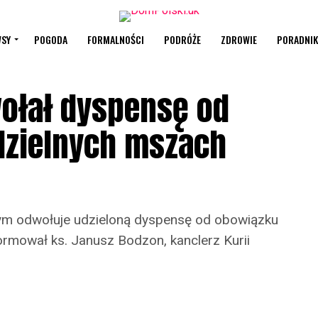
SY
POGODA
FORMALNOŚCI
PODRÓŻE
ZDROWIE
PORADNIK
wołał dyspensę od
dzielnych mszach
rym odwołuje udzieloną dyspensę od obowiązku
ormował ks. Janusz Bodzon, kanclerz Kurii