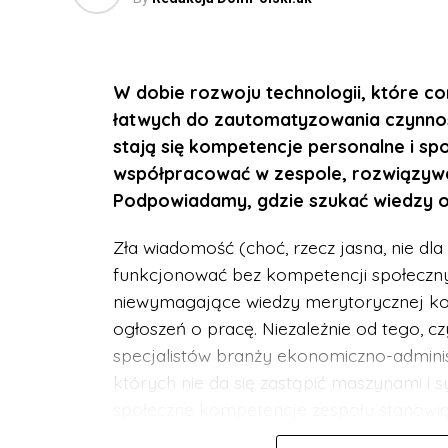
W dobie rozwoju technologii, które co
łatwych do zautomatyzowania czynnośc
stają się kompetencje personalne i sp
współpracować w zespole, rozwiązywać
Podpowiadamy, gdzie szukać wiedzy o 
Zła wiadomość (choć, rzecz jasna, nie dla 
funkcjonować bez kompetencji społecznyc
niewymagające wiedzy merytorycznej konk
ogłoszeń o pracę. Niezależnie od tego, c
specjalistów branży ekonomiczno-adminis
których nie da się zastąpić maszynami i s
społeczne kompetencje zespołu stanowią 
szczególnie w sytuacji wysokiej konkuren