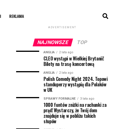
I
REKLAMA
ADVERTISEMENT
NAJNOWSZE
TOP
ANGLIA
2 lata ago
CLEO wystąpi w Wielkiej Brytanii!
Bilety na trasę koncertową
ANGLIA
2 lata ago
Polish Comedy Night 2024. Topowi
standuperzy wystąpią dla Polaków
w UK
SPRAWY FORMALNE
3 lata ago
1000 funtów zniżki na rachunki za
prąd! Wystarczy, że Twój dom
znajduje się w pobliżu takich
słupów