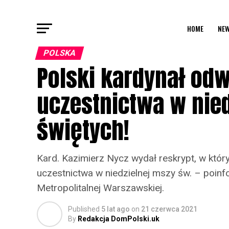
HOME
NEW
POLSKA
Polski kardynał od
uczestnictwa w nie
świętych!
Kard. Kazimierz Nycz wydał reskrypt, w któ
uczestnictwa w niedzielnej mszy św. – poinf
Metropolitalnej Warszawskiej.
Published
5 lat ago
on
21 czerwca 2021
By
Redakcja DomPolski.uk