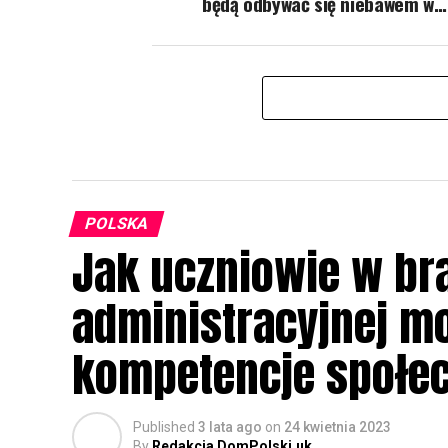
będą odbywać się niebawem w…
POLSKA
Jak uczniowie w br
administracyjnej m
kompetencje społec
Published
3 lata ago
on
24 kwietnia 2023
By
Redakcja DomPolski.uk