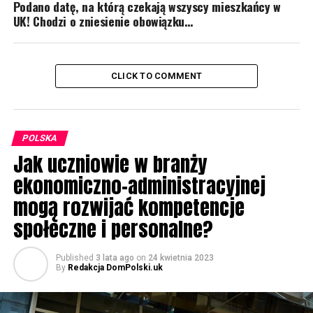
Podano datę, na którą czekają wszyscy mieszkańcy w
UK! Chodzi o zniesienie obowiązku…
CLICK TO COMMENT
POLSKA
Jak uczniowie w branży
ekonomiczno-administracyjnej
mogą rozwijać kompetencje
społeczne i personalne?
Published
3 lata ago
on
24 kwietnia 2023
By
Redakcja DomPolski.uk