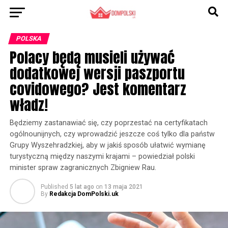
POLSKA
Polacy będą musieli używać
dodatkowej wersji paszportu
covidowego? Jest komentarz
władz!
Będziemy zastanawiać się, czy poprzestać na certyfikatach
ogólnounijnych, czy wprowadzić jeszcze coś tylko dla państw
Grupy Wyszehradzkiej, aby w jakiś sposób ułatwić wymianę
turystyczną między naszymi krajami – powiedział polski
minister spraw zagranicznych Zbigniew Rau.
Published
5 lat ago
on
13 maja 2021
By
Redakcja DomPolski.uk