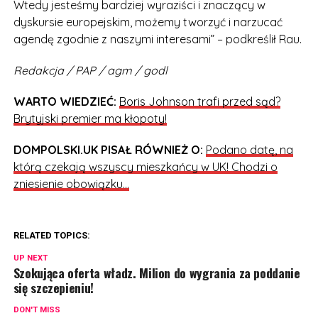
Wtedy jesteśmy bardziej wyraziści i znaczący w
dyskursie europejskim, możemy tworzyć i narzucać
agendę zgodnie z naszymi interesami” – podkreślił Rau.
Redakcja / PAP / agm / godl
WARTO WIEDZIEĆ:
Boris Johnson trafi przed sąd?
Brytyjski premier ma kłopoty!
DOMPOLSKI.UK PISAŁ RÓWNIEŻ O:
Podano datę, na
którą czekają wszyscy mieszkańcy w UK! Chodzi o
zniesienie obowiązku…
RELATED TOPICS:
UP NEXT
Szokująca oferta władz. Milion do wygrania za poddanie
się szczepieniu!
DON'T MISS