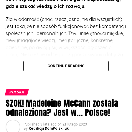
gdzie szukać wiedzy o ich rozwoju.
Zła wiadomość (choć, rzecz jasna, nie dla wszystkich)
jest taka, że nie sposób funkcjonować bez kompetencji
społecznych i personalnych. Tzw. umiejętności miękkie,
niewymagające wiedzy merytorycznej konkretnej
dziedzinie, pojawiają się w większości ogłoszeń o
pracę. Niezależnie od tego, czy poszukiwania dotyczą
programistów, czy specjalistów branży ekonomiczno-
CONTINUE READING
administracyjnej – pracodawcy stawiają na te
zdolności, których nie da się zastąpić maszynami i
systemami. Trudno się dziwić – personalne i społeczne
kompetencje zespołu stanowią nierzadko o być albo
POLSKA
nie być przedsiębiorstwa, szczególnie w sytuacji
SZOK! Madeleine McCann została
wysokiej konkurencyjności rynku.
odnaleziona? Jest w… Polsce!
Materiały wspierające rozwój
Published
3 lata ago
on
21 lutego 2023
By
Redakcja DomPolski.uk
Na szczęście są też dobre wieści. Kompetencje