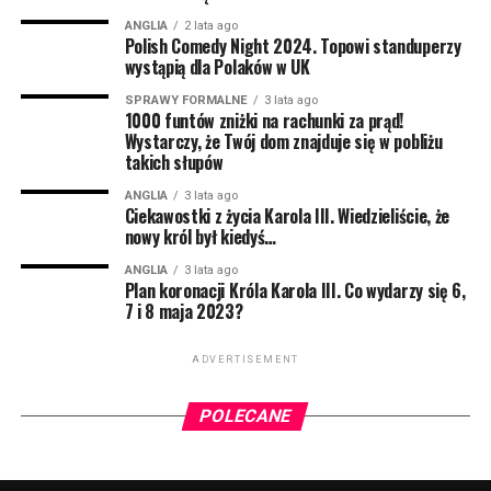
ale za każdym razem należało udać się do lekarza i
ANGLIA
2 lata ago
Polish Comedy Night 2024. Topowi standuperzy
zapłacić za receptę. Teraz to się zmienia.
wystąpią dla Polaków w UK
Za całoroczny zapas zapłacimy dokładnie 18 funtów i
SPRAWY FORMALNE
3 lata ago
1000 funtów zniżki na rachunki za prąd!
70 pensów. O taką możliwość można aplikować online
Wystarczy, że Twój dom znajduje się w pobliżu
lub udać się do najbliższej apteki.
takich słupów
– To ogromny krok dla wielu pań na Wyspach, ich
ANGLIA
3 lata ago
Ciekawostki z życia Karola III. Wiedzieliście, że
zdrowie i dobre samopoczucie powinno być
nowy król był kiedyś…
priorytetem. Teraz będą mogły sobie ulżyć bez
martwienia się o koszty – mówi Dame Lesley Regan,
ANGLIA
3 lata ago
Plan koronacji Króla Karola III. Co wydarzy się 6,
Women’s Health Ambassador w UK.
7 i 8 maja 2023?
Szacuje się, że z leczenia HRT korzysta ok. 400 tysięcy
ADVERTISEMENT
kobiet w Wielkiej Brytanii. Teraz ta liczba
prawdopodobnie się zwiększy.
POLECANE
Więcej o Hormone Replacement Theraphy
przeczytacie na oficjalnej stronie NHS –
dostępnej