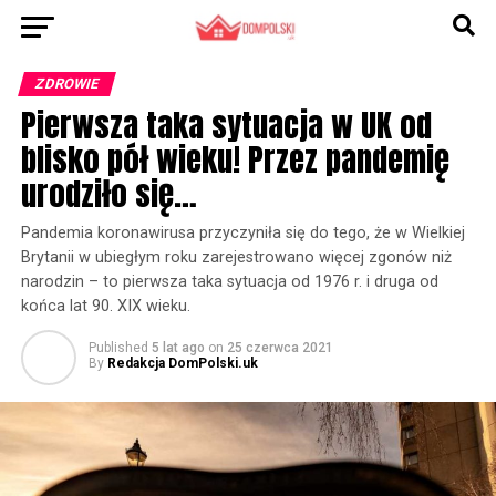
ZDROWIE
Pierwsza taka sytuacja w UK od
blisko pół wieku! Przez pandemię
urodziło się…
Pandemia koronawirusa przyczyniła się do tego, że w Wielkiej
Brytanii w ubiegłym roku zarejestrowano więcej zgonów niż
narodzin – to pierwsza taka sytuacja od 1976 r. i druga od
końca lat 90. XIX wieku.
Published
5 lat ago
on
25 czerwca 2021
By
Redakcja DomPolski.uk