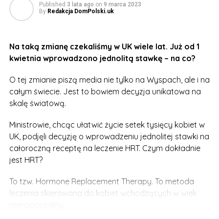
Published
3 lata ago
on
9 marca 2023
By
Redakcja DomPolski.uk
Na taką zmianę czekaliśmy w UK wiele lat. Już od 1
kwietnia wprowadzono jednolitą stawkę – na co?
O tej zmianie piszą media nie tylko na Wyspach, ale i na
całym świecie. Jest to bowiem decyzja unikatowa na
skalę światową.
Ministrowie, chcąc ułatwić życie setek tysięcy kobiet w
UK, podjęli decyzję o wprowadzeniu jednolitej stawki na
całoroczną receptę na leczenie HRT. Czym dokładnie
jest HRT?
To tzw. Hormone Replacement Therapy. To metoda
leczenia skierowana do kobiet wchodzących w wiek
menopauzalny.