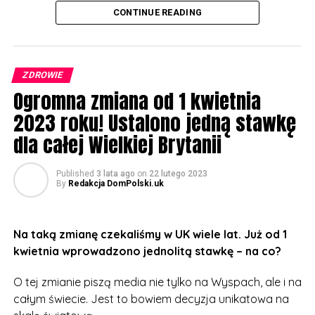
Wystarczy przyjąć niewielką tabletkę, a w organizmie
CONTINUE READING
wytworzy się więcej hormonu, który w czasie
menopauzy jest produkowany naturalnie w mniejszym
zakresie. Dzięki temu kobiety leczące się metodą HRT
ZDROWIE
nie odczuwają tak wielu nieprzyjemnych skutków
Ogromna zmiana od 1 kwietnia
menopauzy, jak m.in. uderzenia gorąca, uporczywe
bóle głowy czy bezsenność.
2023 roku! Ustalono jedną stawkę
dla całej Wielkiej Brytanii
Dotychczas wspomniana metoda była dostępna w UK,
ale za każdym razem należało udać się do lekarza i
Published
3 lata ago
on
22 lutego 2023
zapłacić za receptę. Teraz to się zmienia.
By
Redakcja DomPolski.uk
Za całoroczny zapas zapłacimy dokładnie 18 funtów i
70 pensów. O taką możliwość można aplikować online
Na taką zmianę czekaliśmy w UK wiele lat. Już od 1
lub udać się do najbliższej apteki.
kwietnia wprowadzono jednolitą stawkę – na co?
– To ogromny krok dla wielu pań na Wyspach, ich
O tej zmianie piszą media nie tylko na Wyspach, ale i na
zdrowie i dobre samopoczucie powinno być
całym świecie. Jest to bowiem decyzja unikatowa na
priorytetem. Teraz będą mogły sobie ulżyć bez