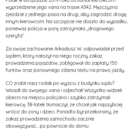
Polak w listopadzie 2019 roku utrudniał kierowcom
wyprzedzenie jego vana na trasie A342. Mężczyzna
zjeżdżał z jednego pasa na drugi, aby zagrodzić drogę
innym kierowcom. Na szczęście nie doszło do wypadku,
ponieważ policja w porę zatrzymała „drogowego
szeryfa”.
Za swoje zachowanie Arkadiusz W. odpowiadał przed
sądem, który nałożył na niego roczny zakaz
prowadzenia pojazdów, zobligował do zapłaty 150
funtów oraz ponownego zdania testu na prawo jazdy.
CO zrobił nasz rodak po wyjściu z budynku sądu?
Wsiadł do swojego vana i odjechał! Wszystko widzieli
obecni na miejscu policjanci i szybko zatrzymali
kierowcę. 38-latek tłumaczył, że chciał jak najszybciej
wrócić do żony i dzieci. Ponadto był przekonany, że
zakaz prowadzenia samochodu zacznie
obowiązywać… po powrocie do domu.