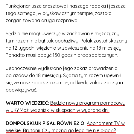
Funkcjonariusze aresztowali naszego rodaka i jeszcze
tego samego, w błyskawicznym tempie, została
zorganizowana druga rozprawa.
Sędzia nie mógł uwierzyć w zachowanie mężczyzny i
tym razem nie był tak pobłażliwy. Polak został skazany
na 12 tygodni więzienia w zawieszeniu na 18 miesięcy.
Ponadto musi odbyć 150 godzin prac społecznych.
Jednocześnie wydłużono jego zakaz prowadzenia
pojazdów do 18 miesięcy. Sędzia tym razem upewnił
się, że nasz rodak zrozumiał, od kiedy zakaz zaczyna
obowiązywać.
WARTO WIEDZIEĆ:
Będzie nowy program pomocowy
w UK? Możliwe zniżki w sklepach w wybrane dni!
DOMPOLSKI.UK PISAŁ RÓWNIEŻ O:
Abonament TV w
Wielkiej Brytanii. Czy można go legalnie nie płacić?