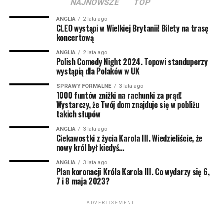
dla siebie, jednak woli dla ludzi. Znacie go m.in. z
NAJNOWSZE
TOP
programu Kuby Wojewódzkiego.
ANGLIA
2 lata ago
CLEO wystąpi w Wielkiej Brytanii! Bilety na trasę
Bartosz Gajda:
Kabareciarz, standuper, komik –
koncertową
generalnie człowiek od śmiesznych rzeczy. Można go
ANGLIA
2 lata ago
oglądać na scenach wielu miast w Polsce, bo jeździ i
Polish Comedy Night 2024. Topowi standuperzy
wystąpią dla Polaków w UK
rozbawia ludzi. Podobno ktoś widział jak Bartosz kiedyś
był poważny przez półtorej minuty, ale to nie jest do
SPRAWY FORMALNE
3 lata ago
1000 funtów zniżki na rachunki za prąd!
końca potwierdzone. Prywatnie ze Śląska, a dokładniej
Wystarczy, że Twój dom znajduje się w pobliżu
z Pszczyny. Dlatego czasem z jego ust może paść
takich słupów
tajemnicze “pogodej mi do lacza”, albo “co żeś tam zaś
przysmyczył?”. Możecie go kojarzyć z Radia ZET, gdzie
ANGLIA
3 lata ago
Ciekawostki z życia Karola III. Wiedzieliście, że
codziennie budzi tysiące słuchaczy.
nowy król był kiedyś…
NIE MOŻE CIĘ TAM ZABRAKNĄĆ! Liczba miejsc na
ANGLIA
3 lata ago
Plan koronacji Króla Karola III. Co wydarzy się 6,
widowni jest mocno ograniczona, więc nie zwlekaj z
7 i 8 maja 2023?
zakupem biletów. Dostępna jest pierwsza pula w
promocyjnej cenie! ZAPRASZAMY
ADVERTISEMENT