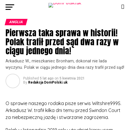
ANGLIA
Pierwsza taka sprawa w historii!
Polak trafił przed sąd dwa razy w
ciągu jednego dnia!
Arkadiusz W., mieszkaniec Bronham, dokonał nie lada
wyczynu. Polak w ciągu jednego dnia dwa razy trafił przed sąd!
Published
5 lat ago
on
5 kwietnia 2021
By
Redakcja DomPolski.uk
O sprawie naszego rodaka pisze serwis Wiltshire999S.
Arkadiusz W. trafił kilka dni temu przed Swindon Court
za niebezpieczną jazdę i stwarzanie zagrożenia.