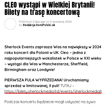
CLEO wystąpi w Wielkiej Brytanii!
Bilety na trasę koncertową
Published
2 lata ago
on
5 września 2024
By
Redakcja DomPolski.uk
Sherlock Events zaprasza Was na największy w 2024
roku koncert dla Polonii w UK. Cleo – jedna z
najpopularniejszych wokalistek w Polsce w XXI wieku
– wystąpi dla Was w Manchesterze, Sheffield,
Birmingham oraz Londynie!
PIERWSZA PULA WYPRZEDANA! Uruchamiamy
sprzedaż w limitowanej, II puli!
TUTAJ –
https://bilety.sherlockmedia.ltd/events/sherlockmedialtd
Podczas koncertu będziecie mogli usłyszeć na żywo