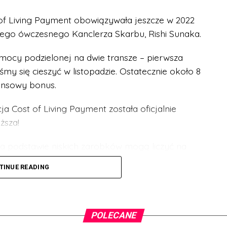
of Living Payment obowiązywała jeszcze w 2022
 jego ówczesnego Kanclerza Skarbu, Rishi Sunaka.
omocy podzielonej na dwie transze – pierwsza
my się cieszyć w listopadzie. Ostatecznie około 8
ansowy bonus.
a Cost of Living Payment została oficjalnie
ższa!
a podstawie niskich zarobków mogą liczyć na
. Będzie to kwota 301 funtów.
TINUE READING
nią 2023 i tym razem otrzymamy 300 funtów. Z
liczyć na kolejny bonus – tym razem 299 funtów.
POLECANE
lanują pomoc w wysokości aż 900 funtów może