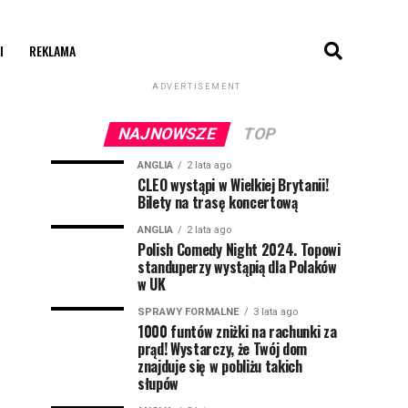
I
REKLAMA
ADVERTISEMENT
NAJNOWSZE
TOP
ANGLIA
2 lata ago
CLEO wystąpi w Wielkiej Brytanii!
Bilety na trasę koncertową
ANGLIA
2 lata ago
Polish Comedy Night 2024. Topowi
standuperzy wystąpią dla Polaków
w UK
SPRAWY FORMALNE
3 lata ago
1000 funtów zniżki na rachunki za
prąd! Wystarczy, że Twój dom
znajduje się w pobliżu takich
słupów