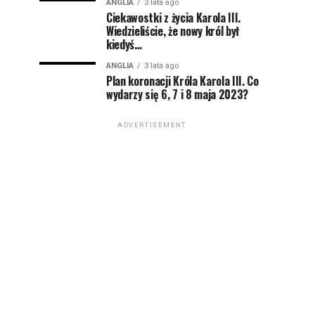
ANGLIA
3 lata ago
Ciekawostki z życia Karola III.
Wiedzieliście, że nowy król był
kiedyś…
ANGLIA
3 lata ago
Plan koronacji Króla Karola III. Co
wydarzy się 6, 7 i 8 maja 2023?
ADVERTISEMENT