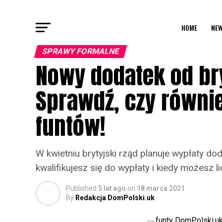
HOME
NEW
SPRAWY FORMALNE
Nowy dodatek od bry
Sprawdź, czy równi
funtów!
W kwietniu brytyjski rząd planuje wypłaty d
kwalifikujesz się do wypłaty i kiedy możesz l
Published
5 lat ago
on
18 marca 2021
By
Redakcja DomPolski.uk