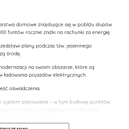
rstwa domowe znajdujące się w pobliżu słupów
 funtów rocznie zniżki na rachunki za energię.
rzedstawi plany podczas tzw. jesiennego
zą środę.
modernizacji na swoim obszarze, które są
ładowania pojazdów elektrycznych.
treść oświadczenia.
ając system planowania – w tym budowę punktów
wiążemy jeden z najczęstszych problemów
ć w Wielkiej Brytanii”.