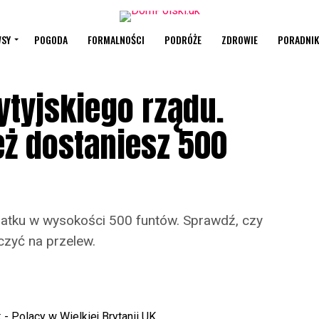
SY
POGODA
FORMALNOŚCI
PODRÓŻE
ZDROWIE
PORADNIK
tyjskiego rządu.
eż dostaniesz 500
odatku w wysokości 500 funtów. Sprawdź, czy
iczyć na przelew.