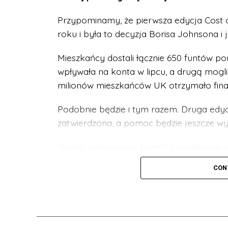
Przypominamy, że pierwsza edycja Cost 
roku i była to decyzja Borisa Johnsona i
Mieszkańcy dostali łącznie 650 funtów p
wpływała na konta w lipcu, a drugą mogliś
milionów mieszkańców UK otrzymało fin
Podobnie będzie i tym razem. Druga edycj
zatwierdzona, a pomoc będzie jeszcze wy
Osoby pobierające benefity wypłacane n
pierwszy przelew już wczesną wiosną 2023
CON
Następna transza będzie wypłacana jesie
kolei wiosną 2024 roku mieszkańcy mogą 
Z jednej strony wiadomość, że władze p