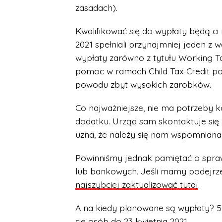
zasadach).
Kwalifikować się do wypłaty będą ci 
2021 spełniali przynajmniej jeden z 
wypłaty zarówno z tytułu Working Tax
pomoc w ramach Child Tax Credit pon
powodu zbyt wysokich zarobków.
Co najważniejsze, nie ma potrzeby 
dodatku. Urząd sam skontaktuje się z
uzna, że należy się nam wspomnian
Powinniśmy jednak pamiętać o spr
lub bankowych. Jeśli mamy podejrze
najszybciej zaktualizować tutaj
.
A na kiedy planowane są wypłaty? 5
się osób do 23 kwietnia 2021.