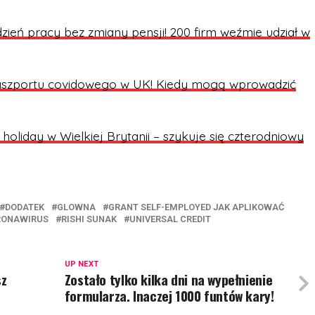
zień pracy bez zmiany pensji! 200 firm weźmie udział w
paszportu covidowego w UK! Kiedy mogą wprowadzić
oliday w Wielkiej Brytanii – szykuje się czterodniowy
DODATEK
GLOWNA
GRANT SELF-EMPLOYED JAK APLIKOWAĆ
RONAWIRUS
RISHI SUNAK
UNIVERSAL CREDIT
UP NEXT
sz
Zostało tylko kilka dni na wypełnienie
formularza. Inaczej 1000 funtów kary!