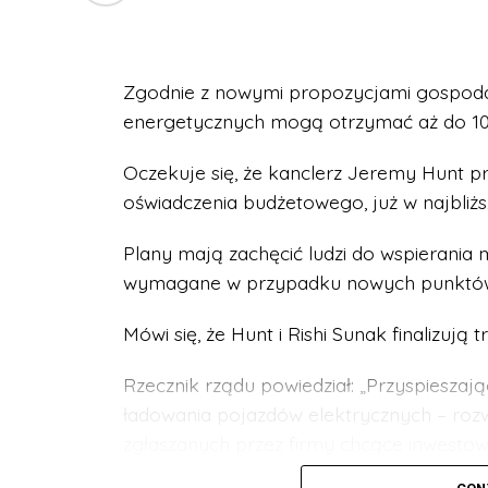
Zgodnie z nowymi propozycjami gospoda
energetycznych mogą otrzymać aż do 1000
Oczekuje się, że kanclerz Jeremy Hunt p
oświadczenia budżetowego, już w najbliżs
Plany mają zachęcić ludzi do wspierania 
wymagane w przypadku nowych punktów 
Mówi się, że Hunt i Rishi Sunak finalizują 
Rzecznik rządu powiedział: „Przyspiesz
ładowania pojazdów elektrycznych – roz
zgłaszanych przez firmy chcące inwestowa