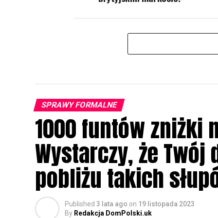
SPRAWY FORMALNE
1000 funtów zniżki 
Wystarczy, że Twój 
pobliżu takich słup
Published
3 lata ago
on
19 listopada 2023
By
Redakcja DomPolski.uk