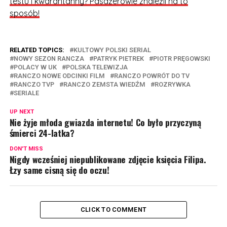
testu i kwarantanny? Pasażerowie znaleźli na to
sposób!
RELATED TOPICS:
KULTOWY POLSKI SERIAL
NOWY SEZON RANCZA
PATRYK PIETREK
PIOTR PRĘGOWSKI
POLACY W UK
POLSKA TELEWIZJA
RANCZO NOWE ODCINKI FILM
RANCZO POWRÓT DO TV
RANCZO TVP
RANCZO ZEMSTA WIEDŹM
ROZRYWKA
SERIALE
UP NEXT
Nie żyje młoda gwiazda internetu! Co było przyczyną
śmierci 24-latka?
DON'T MISS
Nigdy wcześniej niepublikowane zdjęcie księcia Filipa.
Łzy same cisną się do oczu!
CLICK TO COMMENT