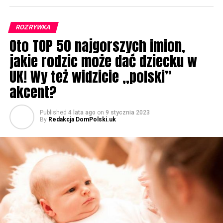
ROZRYWKA
Oto TOP 50 najgorszych imion,
jakie rodzic może dać dziecku w
UK! Wy też widzicie „polski”
akcent?
Published
4 lata ago
on
9 stycznia 2023
By
Redakcja DomPolski.uk