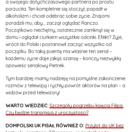
a swojego dotychczasowego partnera po prostu
porzuciła. Ten kompletnie się stoczył, popadł w
alkoholizm i chciał odebrać sobie życie. Znajomi
poradzili mu, aby… zaczął oglądać Ranczo.
Początkowo niechętny, ostatecznie zamknął się w
domu i oglądał ciurkiem wszystkie odcinki. Efekt? Żyje,
wrócił do Polski i postanowił zacząć wszystko od
początku. Bo taką puentę ma właśnie ten serial –
każdemu życie daje jakąś szansę – kończy niezwykłą
opowieść serialowy Pietrek.
Tym bardziej mamy nadzieję na pomyślne zakończenie
rozmów z telewizją i rychły powrót aktorów na plan – a
widzów przed telewizory!
WARTO WIEDZIEĆ:
Szczegóły pogrzebu księcia Filipa.
Czy będzie transmisja z uroczystości?
DOMPOLSKI.UK PISAŁ RÓWNIEŻ O:
Przylot do UK bez