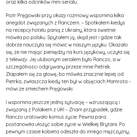
oraz kilka odcinków mini-serialu.
Piotr Pręgowski przy okazji rozmowy wspomina kilka
anegdot związanych z Ranczem. – Spotkałem kiedyś
na recepcji hotelu panią z Ukrainy, która świetnie
mówiła po polsku. Spytałem ją, skąd jest i gdzie tak
dobrze nauczyła się mówić w naszym języku. Okazało
się, że nie mając pieniędzy na kurs językowy, uczyła się
z telewizji. Jej ulubionym serialem było Ranczo, a w
szczególności odgrywany przeze mnie Pietrek.
Złapałem się za głowę, bo mówiła znacznie lepiej od
Pietrka, zwłaszcza kiedy ten był w objęciach Mamrota –
mówi ze śmiechem Pręgowski.
I wspomina jeszcze jedną sytuację – wzruszającą i
związaną z Polakiem z UK! – Znam przypadek, gdzie
Ranczo uratowało komuś życie. Pewna para
postanowiła ułożyć sobie życie w Wielkiej Brytanii. Po
pewnym czasie kobieta odeszła do innego mężczyzny,