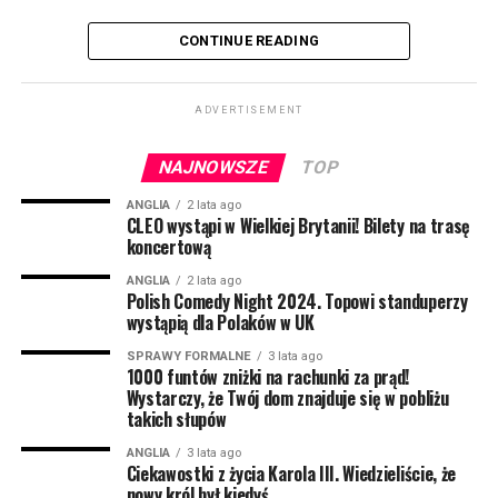
tutaj
.
Wystarczy przyjąć niewielką tabletkę, a w organizmie
CONTINUE READING
wytworzy się więcej hormonu, który w czasie
menopauzy jest produkowany naturalnie w mniejszym
ADVERTISEMENT
zakresie. Dzięki temu kobiety leczące się metodą HRT
nie odczuwają tak wielu nieprzyjemnych skutków
NAJNOWSZE
TOP
menopauzy, jak m.in. uderzenia gorąca, uporczywe
bóle głowy czy bezsenność.
ANGLIA
2 lata ago
CLEO wystąpi w Wielkiej Brytanii! Bilety na trasę
koncertową
Dotychczas wspomniana metoda była dostępna w UK,
ale za każdym razem należało udać się do lekarza i
ANGLIA
2 lata ago
Polish Comedy Night 2024. Topowi standuperzy
zapłacić za receptę. Teraz to się zmienia.
wystąpią dla Polaków w UK
Za całoroczny zapas zapłacimy dokładnie 18 funtów i
SPRAWY FORMALNE
3 lata ago
1000 funtów zniżki na rachunki za prąd!
70 pensów. O taką możliwość można aplikować online
Wystarczy, że Twój dom znajduje się w pobliżu
lub udać się do najbliższej apteki.
takich słupów
– To ogromny krok dla wielu pań na Wyspach, ich
ANGLIA
3 lata ago
Ciekawostki z życia Karola III. Wiedzieliście, że
zdrowie i dobre samopoczucie powinno być
nowy król był kiedyś…