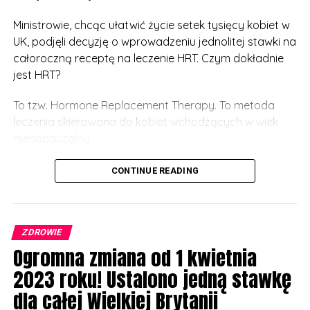
Ministrowie, chcąc ułatwić życie setek tysięcy kobiet w
UK, podjęli decyzję o wprowadzeniu jednolitej stawki na
całoroczną receptę na leczenie HRT. Czym dokładnie
jest HRT?
To tzw. Hormone Replacement Therapy. To metoda
leczenia skierowana do kobiet wchodzących w wiek
menopauzalny.
Wystarczy przyjąć niewielką tabletkę, a w organizmie
CONTINUE READING
wytworzy się więcej hormonu, który w czasie
menopauzy jest produkowany naturalnie w mniejszym
zakresie. Dzięki temu kobiety leczące się metodą HRT
ZDROWIE
nie odczuwają tak wielu nieprzyjemnych skutków
Ogromna zmiana od 1 kwietnia
menopauzy, jak m.in. uderzenia gorąca, uporczywe
bóle głowy czy bezsenność.
2023 roku! Ustalono jedną stawkę
dla całej Wielkiej Brytanii
Dotychczas wspomniana metoda była dostępna w UK,