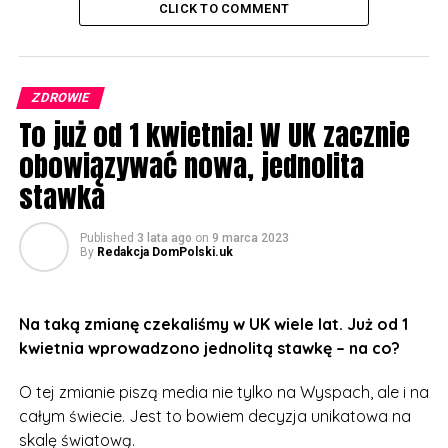
CLICK TO COMMENT
ZDROWIE
To już od 1 kwietnia! W UK zacznie
obowiązywać nowa, jednolita
stawka
Published
3 lata ago
on
9 marca 2023
By
Redakcja DomPolski.uk
Na taką zmianę czekaliśmy w UK wiele lat. Już od 1
kwietnia wprowadzono jednolitą stawkę – na co?
O tej zmianie piszą media nie tylko na Wyspach, ale i na
całym świecie. Jest to bowiem decyzja unikatowa na
skalę światową.