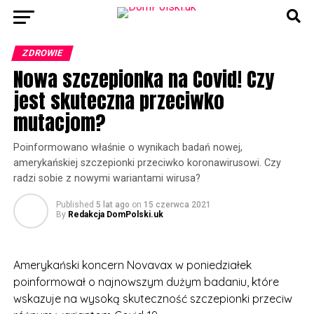
ZDROWIE
Nowa szczepionka na Covid! Czy
jest skuteczna przeciwko
mutacjom?
Poinformowano właśnie o wynikach badań nowej,
amerykańskiej szczepionki przeciwko koronawirusowi. Czy
radzi sobie z nowymi wariantami wirusa?
Published
5 lat ago
on
15 czerwca 2021
By
Redakcja DomPolski.uk
Amerykański koncern Novavax w poniedziałek
poinformował o najnowszym dużym badaniu, które
wskazuje na wysoką skuteczność szczepionki przeciw