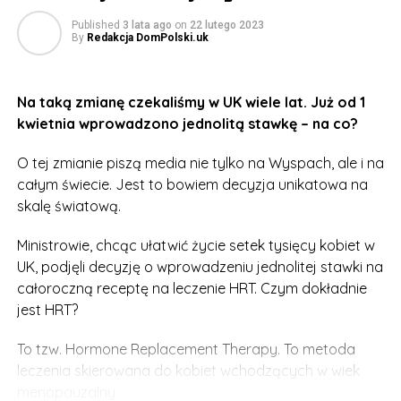
ale za każdym razem należało udać się do lekarza i
Published
3 lata ago
on
22 lutego 2023
zapłacić za receptę. Teraz to się zmienia.
By
Redakcja DomPolski.uk
Za całoroczny zapas zapłacimy dokładnie 18 funtów i
70 pensów. O taką możliwość można aplikować online
Na taką zmianę czekaliśmy w UK wiele lat. Już od 1
lub udać się do najbliższej apteki.
kwietnia wprowadzono jednolitą stawkę – na co?
– To ogromny krok dla wielu pań na Wyspach, ich
O tej zmianie piszą media nie tylko na Wyspach, ale i na
zdrowie i dobre samopoczucie powinno być
całym świecie. Jest to bowiem decyzja unikatowa na
priorytetem. Teraz będą mogły sobie ulżyć bez
skalę światową.
martwienia się o koszty – mówi Dame Lesley Regan,
Women’s Health Ambassador w UK.
Ministrowie, chcąc ułatwić życie setek tysięcy kobiet w
UK, podjęli decyzję o wprowadzeniu jednolitej stawki na
Szacuje się, że z leczenia HRT korzysta ok. 400 tysięcy
całoroczną receptę na leczenie HRT. Czym dokładnie
kobiet w Wielkiej Brytanii. Teraz ta liczba
jest HRT?
prawdopodobnie się zwiększy.
To tzw. Hormone Replacement Therapy. To metoda
Więcej o Hormone Replacement Theraphy
leczenia skierowana do kobiet wchodzących w wiek
przeczytacie na oficjalnej stronie NHS –
dostępnej
menopauzalny.