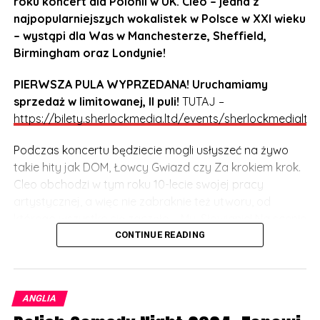
roku koncert dla Polonii w UK. Cleo – jedna z
najpopularniejszych wokalistek w Polsce w XXI wieku
– wystąpi dla Was w Manchesterze, Sheffield,
Birmingham oraz Londynie!
PIERWSZA PULA WYPRZEDANA! Uruchamiamy
sprzedaż w limitowanej, II puli!
TUTAJ –
https://bilety.sherlockmedia.ltd/events/sherlockmedialtd
Podczas koncertu będziecie mogli usłyszeć na żywo
takie hity jak DOM, Łowcy Gwiazd czy Za krokiem krok.
Cleo obchodzi w tym roku 10-lecie swojej pracy
artystycznej, a więc nie zabraknie też utworu, od
którego wszystko się zaczęło – My, Słowianie! Na scenie
Cleo będzie towarzyszył DJ, perkusista oraz zespół
CONTINUE READING
taneczny. Niezapomniane emocje i dobra zabawa
gwarantowana!
ANGLIA
UWAGA! Koncert przeznaczony jest dla wszystkich grup
wiekowych. Niepełnoletni muszą być pod stałą opieką