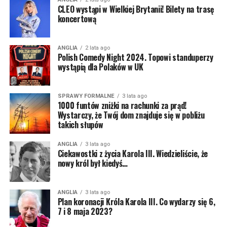
CLEO wystąpi w Wielkiej Brytanii! Bilety na trasę
Bartosz Gajda:
Kabareciarz, standuper, komik –
koncertową
generalnie człowiek od śmiesznych rzeczy. Można go
oglądać na scenach wielu miast w Polsce, bo jeździ i
ANGLIA
2 lata ago
rozbawia ludzi. Podobno ktoś widział jak Bartosz kiedyś
Polish Comedy Night 2024. Topowi standuperzy
był poważny przez półtorej minuty, ale to nie jest do
wystąpią dla Polaków w UK
końca potwierdzone. Prywatnie ze Śląska, a dokładniej
z Pszczyny. Dlatego czasem z jego ust może paść
SPRAWY FORMALNE
3 lata ago
tajemnicze “pogodej mi do lacza”, albo “co żeś tam zaś
1000 funtów zniżki na rachunki za prąd!
przysmyczył?”. Możecie go kojarzyć z Radia ZET, gdzie
Wystarczy, że Twój dom znajduje się w pobliżu
takich słupów
codziennie budzi tysiące słuchaczy.
ANGLIA
3 lata ago
NIE MOŻE CIĘ TAM ZABRAKNĄĆ! Liczba miejsc na
Ciekawostki z życia Karola III. Wiedzieliście, że
widowni jest mocno ograniczona, więc nie zwlekaj z
nowy król był kiedyś…
zakupem biletów. Dostępna jest pierwsza pula w
promocyjnej cenie! ZAPRASZAMY
ANGLIA
3 lata ago
Plan koronacji Króla Karola III. Co wydarzy się 6,
BILETY:
https://buytickets.at/sherlockmedialtd
7 i 8 maja 2023?