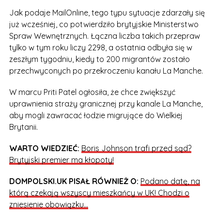
Jak podaje MailOnline, tego typu sytuacje zdarzały się
już wcześniej, co potwierdziło brytyjskie Ministerstwo
Spraw Wewnętrznych. Łączna liczba takich przepraw
tylko w tym roku liczy 2298, a ostatnia odbyła się w
zeszłym tygodniu, kiedy to 200 migrantów zostało
przechwyconych po przekroczeniu kanału La Manche.
W marcu Priti Patel ogłosiła, że chce zwiększyć
uprawnienia straży granicznej przy kanale La Manche,
aby mogli zawracać łodzie migrujące do Wielkiej
Brytanii.
WARTO WIEDZIEĆ:
Boris Johnson trafi przed sąd?
Brytyjski premier ma kłopoty!
DOMPOLSKI.UK PISAŁ RÓWNIEŻ O:
Podano datę, na
którą czekają wszyscy mieszkańcy w UK! Chodzi o
zniesienie obowiązku…