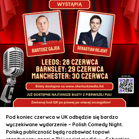
Otwarcie drzwi: 19:00
Początek koncertu: 20:30
REZERWACJA MIEJSC:
https://bilety.sherlockmedia.ltd/events/sherlockmedialtd
Pod koniec czerwca w UK odbędzie się bardzo
wyczekiwane wydarzenie – Polish Comedy Night.
Polską publiczność będą rozbawiać topowi