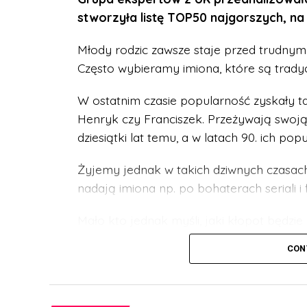
stworzyła listę TOP50 najgorszych, na
Młody rodzic zawsze staje przed trudnym
Często wybieramy imiona, które są trady
W ostatnim czasie popularność zyskały t
Henryk czy Franciszek. Przeżywają swoj
dziesiątki lat temu, a w latach 90. ich pop
Żyjemy jednak w takich dziwnych czasach,
nadają imiona np. po bohaterach seriali i 
Mało kto jednak myśli, jaki kłopot będzie
zrozumieją mody i mogą takie imię wyśmi
CON
osobą przez całe życie.
Grupa ekspertów z UK przeanalizowała tak