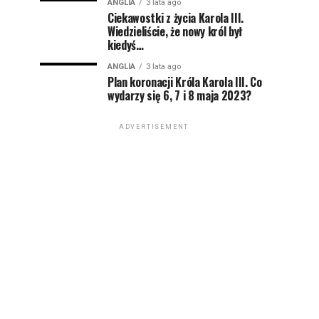
ANGLIA
3 lata ago
Ciekawostki z życia Karola III.
Wiedzieliście, że nowy król był
kiedyś…
ANGLIA
3 lata ago
Plan koronacji Króla Karola III. Co
wydarzy się 6, 7 i 8 maja 2023?
ADVERTISEMENT