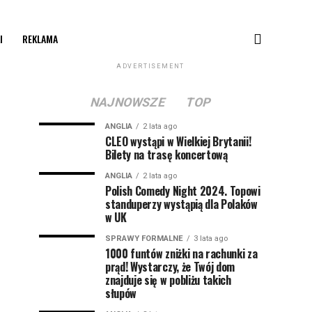
I
REKLAMA
ADVERTISEMENT
NAJNOWSZE
TOP
ANGLIA
2 lata ago
CLEO wystąpi w Wielkiej Brytanii!
Bilety na trasę koncertową
ANGLIA
2 lata ago
Polish Comedy Night 2024. Topowi
standuperzy wystąpią dla Polaków
w UK
SPRAWY FORMALNE
3 lata ago
1000 funtów zniżki na rachunki za
prąd! Wystarczy, że Twój dom
znajduje się w pobliżu takich
słupów