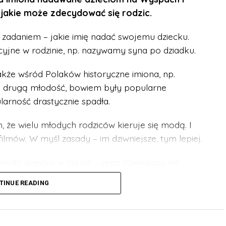
 jakie może zdecydować się rodzic.
 zadaniem – jakie imię nadać swojemu dziecku.
cyjne w rodzinie, np. nazywamy syna po dziadku.
akże wśród Polaków historyczne imiona, np.
ą drugą młodość, bowiem były popularne
ularność drastycznie spadła.
 że wielu młodych rodziców kieruje się modą. I
filmów. W myśl zasady – im dziwniejsze, tym lepiej.
 miało dziecko w szkole – jego rówieśnicy nie
ewać. A taki problem będzie się ciągnął za daną
TINUE READING
ie imiona, które w ostatnich miesiącach były