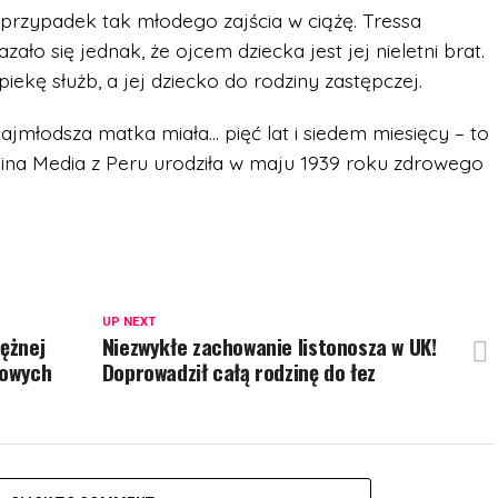
n przypadek tak młodego zajścia w ciążę. Tressa
zało się jednak, że ojcem dziecka jest jej nieletni brat.
iekę służb, a jej dziecko do rodziny zastępczej.
ajmłodsza matka miała… pięć lat i siedem miesięcy – to
Lina Media z Peru urodziła w maju 1939 roku zdrowego
UP NEXT
iężnej
Niezwykłe zachowanie listonosza w UK!
nowych
Doprowadził całą rodzinę do łez