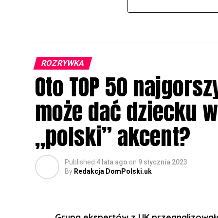
ROZRYWKA
Oto TOP 50 najgorszy
może dać dziecku w 
„polski” akcent?
Published
4 lata ago
on
9 stycznia 2023
By
Redakcja DomPolski.uk
Grupa ekspertów z UK przeanalizował