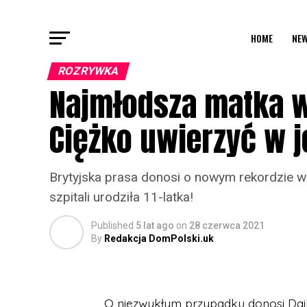
HOME
NEW
ROZRYWKA
Najmłodsza matka w
Ciężko uwierzyć w j
Brytyjska prasa donosi o nowym rekordzie w
szpitali urodziła 11-latka!
Published
5 lat ago
on
28 czerwca 2021
By
Redakcja DomPolski.uk
O niezwykłym przypadku donosi Daily 