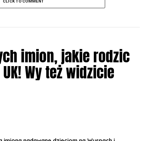
CLICK TO COMMENT
ch imion, jakie rodzic
UK! Wy też widzicie
a imiona nadawane dzieciom na Wyspach i