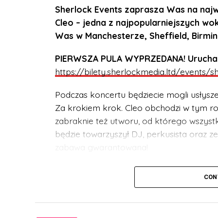
Sherlock Events zaprasza Was na najwi
Cleo – jedna z najpopularniejszych wok
Was w Manchesterze, Sheffield, Birmi
PIERWSZA PULA WYPRZEDANA! Uruchamia
https://bilety.sherlockmedia.ltd/events/
Podczas koncertu będziecie mogli usłysz
Za krokiem krok. Cleo obchodzi w tym rok
zabraknie też utworu, od którego wszystko
będzie towarzyszył DJ, perkusista oraz 
zabawa gwarantowana!
UWAGA! Koncert przeznaczony jest dla w
CON
być pod stałą opieką dorosłego opiekun
BILETY:
https://bilety.sherlockmedia.ltd