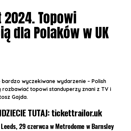
t 2024. Topowi
26 Grosvenor St, Manchester M1 7HL
ią dla Polaków w UK
tilda St, Sheffield S1
02 Moseley Rd, Balsall Heath, Birmingham B12 9AT
Portland St, London W1W 5PN
ę bardzo wyczekiwane wydarzenie – Polish
 rozbawiać topowi standuperzy znani z TV i
erlockmedia.ltd/events/sherlockmedialtd/1331588
tosz Gajda.
JDZIECIE TUTAJ:
tickettrailor.uk
w Leeds, 29 czerwca w Metrodome w Barnsley