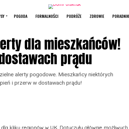
SY
POGODA
FORMALNOŚCI
PODRÓŻE
ZDROWIE
PORADNIK
lerty dla mieszkańców!
 dostawach prądu
zielne alerty pogodowe. Mieszkańcy niektórych
pień i przerw w dostawach prądu!
y dla kliku regionów w UK. Dotyczyły głównie możliwych