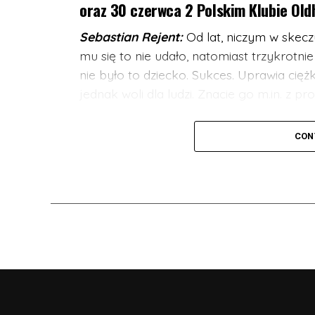
oraz 30 czerwca 2 Polskim Klubie Old
Sebastian Rejent:
Od lat, niczym w skecz
mu się to nie udało, natomiast trzykrotnie
nie było to dziecko. Sukces. Uprawia ciężk
jednak woli dla ludzi. Znacie go m.in. z
Bartosz Gajda:
Kabareciarz, standuper, k
CON
Można go oglądać na scenach wielu miast 
ktoś widział jak Bartosz kiedyś był poważ
potwierdzone. Prywatnie ze Śląska, a dok
może paść tajemnicze “pogodej mi do lac
go kojarzyć z Radia ZET, gdzie codziennie
NIE MOŻE CIĘ TAM ZABRAKNĄĆ! Liczba mi
nie zwlekaj z zakupem biletów. Dostępna 
ZAPRASZAMY