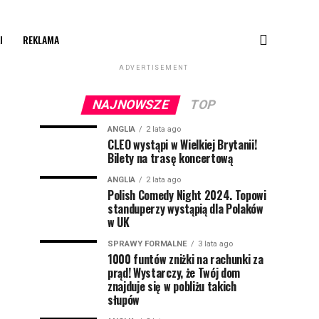
I
REKLAMA
ADVERTISEMENT
NAJNOWSZE
TOP
ANGLIA
2 lata ago
CLEO wystąpi w Wielkiej Brytanii!
Bilety na trasę koncertową
ANGLIA
2 lata ago
Polish Comedy Night 2024. Topowi
standuperzy wystąpią dla Polaków
w UK
SPRAWY FORMALNE
3 lata ago
1000 funtów zniżki na rachunki za
prąd! Wystarczy, że Twój dom
znajduje się w pobliżu takich
słupów