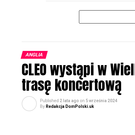
ANGLIA
CLEO wystąpi w Wielk
trasę koncertową
Published
2 lata ago
on
5 września 2024
By
Redakcja DomPolski.uk