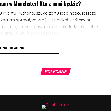
ham w Manchster! Kto z nami będzie?
u Monty Pythona, szuka żartu idealnego, jeszcze
 żartem sprawił, że ktoś się posikał ze śmiechu… i
ą sztukę stand-upową; robi to dla ludzi, dla siebie,
 programu Kuby Wojewódzkiego.
omik – generalnie człowiek od śmiesznych rzeczy.
TINUE READING
w Polsce, bo jeździ i rozbawia ludzi. Podobno
ny przez półtorej minuty, ale to nie jest do końca
ładniej z Pszczyny. Dlatego czasem z jego ust
za”, albo “co żeś tam zaś przysmyczył?”. Możecie
POLECANE
 budzi tysiące słuchaczy.
ejsc na widowni jest mocno ograniczona, więc
jest pierwsza pula w promocyjnej cenie!