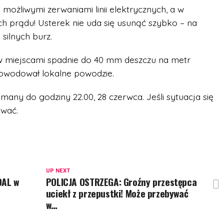
 możliwymi zerwaniami linii elektrycznych, a w
 prądu! Usterek nie uda się usunąć szybko – na
ilnych burz.
 miejscami spadnie do 40 mm deszczu na metr
powodował lokalne powodzie.
many do godziny 22.00, 28 czerwca. Jeśli sytuacja się
ować.
UP NEXT
DAL w
POLICJA OSTRZEGA: Groźny przestępca
uciekł z przepustki! Może przebywać
w…