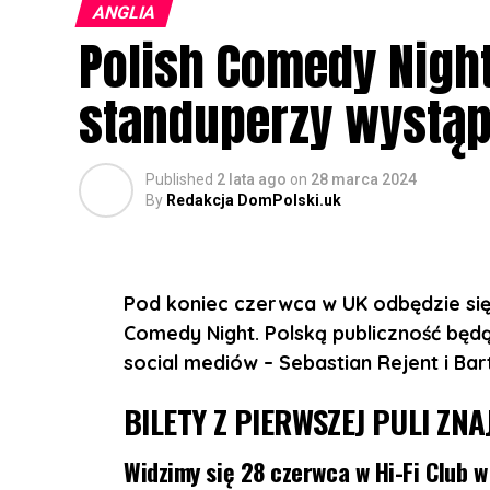
ANGLIA
Koncert odbędzie się:
Polish Comedy Nigh
10 listopada w The Flour and Flagon, 1
standuperzy wystąp
11 listopada w Sheffield Network2, 14 Ma
12 listopada w The Castle and Falcon, 4
Published
2 lata ago
on
28 marca 2024
13 listopada w 229 London, 229 Great 
By
Redakcja DomPolski.uk
Otwarcie drzwi: 19:00
Początek koncertu: 20:30
Pod koniec czerwca w UK odbędzie si
Comedy Night. Polską publiczność będą
REZERWACJA MIEJSC:
https://bilety.sh
social mediów – Sebastian Rejent i Bar
BILETY Z PIERWSZEJ PULI ZNA
Widzimy się 28 czerwca w Hi-Fi Club 