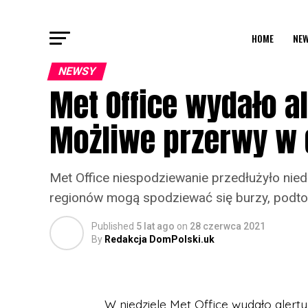
HOME
NEW
NEWSY
Met Office wydało a
Możliwe przerwy w
Met Office niespodziewanie przedłużyło nied
regionów mogą spodziewać się burzy, podto
Published
5 lat ago
on
28 czerwca 2021
By
Redakcja DomPolski.uk
W niedzielę Met Office wydało alert