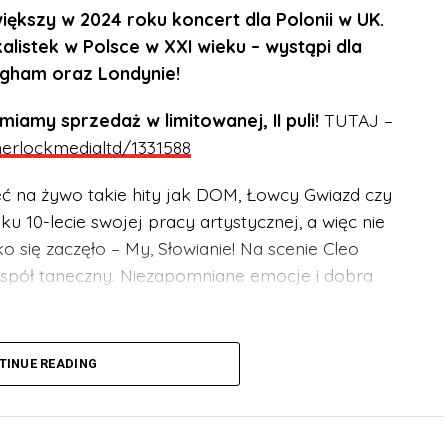
ększy w 2024 roku koncert dla Polonii w UK.
alistek w Polsce w XXI wieku – wystąpi dla
ngham oraz Londynie!
my sprzedaż w limitowanej, II puli!
TUTAJ –
sherlockmedialtd/1331588
eć na żywo takie hity jak DOM, Łowcy Gwiazd czy
u 10-lecie swojej pracy artystycznej, a więc nie
 się zaczęło – My, Słowianie! Na scenie Cleo
zespół taneczny. Niezapomniane emocje i dobra
szystkich grup wiekowych. Niepełnoletni muszą
TINUE READING
a.
/events/sherlockmedialtd/1331588