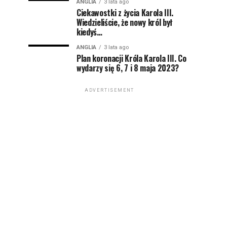
ANGLIA
3 lata ago
Ciekawostki z życia Karola III.
Wiedzieliście, że nowy król był
kiedyś…
ANGLIA
3 lata ago
Plan koronacji Króla Karola III. Co
wydarzy się 6, 7 i 8 maja 2023?
ADVERTISEMENT