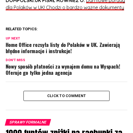
DOMPOLSKI.UK PISAŁ RÓWNIEŻ O:
Darmowe porady
dla Polaków w UK! Chodzi o bardzo ważne dokumenty
RELATED TOPICS:
UP NEXT
Home Office rozsyła listy do Polaków w UK. Zawierają
błędne informacje i instrukcje!
DON'T MISS
Nowy sposób płatności za wynajem domu na Wyspach!
Oferuje go tylko jedna agencja
CLICK TO COMMENT
SPRAWY FORMALNE