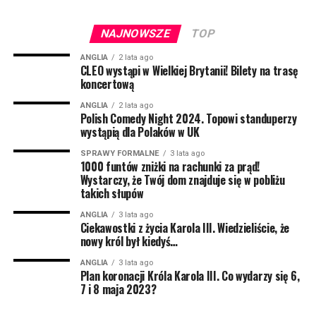
Osoby pobierające benefity wypłacane na podstawie
niskich zarobków mogą liczyć na pierwszy przelew już
NAJNOWSZE
TOP
wczesną wiosną 2023. Będzie to kwota 301 funtów.
ANGLIA
2 lata ago
Następna transza będzie wypłacana jesienią 2023 i
CLEO wystąpi w Wielkiej Brytanii! Bilety na trasę
koncertową
tym razem otrzymamy 300 funtów. Z kolei wiosną 2024
roku mieszkańcy mogą liczyć na kolejny bonus – tym
ANGLIA
2 lata ago
Polish Comedy Night 2024. Topowi standuperzy
razem 299 funtów.
wystąpią dla Polaków w UK
Z jednej strony wiadomość, że władze planują pomoc
SPRAWY FORMALNE
3 lata ago
1000 funtów zniżki na rachunki za prąd!
w wysokości aż 900 funtów może cieszyć. Z drugiej
Wystarczy, że Twój dom znajduje się w pobliżu
strony jej podzielenie aż na trzy transze oznacza, że
takich słupów
więcej pomocy w 2023 roku raczej nie będzie.
ANGLIA
3 lata ago
Ciekawostki z życia Karola III. Wiedzieliście, że
Przynajmniej nie dla osób pobierających Universal
nowy król był kiedyś…
Credit. Na wyższe kwoty mogą liczyć emeryci oraz
osoby niepełnosprawne.
ANGLIA
3 lata ago
Plan koronacji Króla Karola III. Co wydarzy się 6,
7 i 8 maja 2023?
Tzw. disability payment będzie wypłacane latem 2023,
a emeryci otrzymają dodatkowe 300 funtów zimą