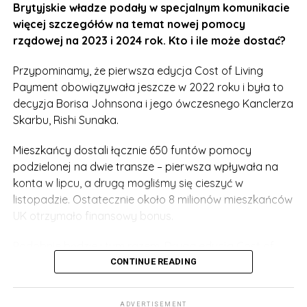
Brytyjskie władze podały w specjalnym komunikacie
podatków. Dyskutowane są także zmiany w podatku
więcej szczegółów na temat nowej pomocy
dochodowym, ubezpieczeniu społecznym, podatku od
rządowej na 2023 i 2024 rok. Kto i ile może dostać?
spadków i podatkach od działalności gospodarczej.
Przypominamy, że pierwsza edycja Cost of Living
Payment obowiązywała jeszcze w 2022 roku i była to
decyzja Borisa Johnsona i jego ówczesnego Kanclerza
Skarbu, Rishi Sunaka.
Mieszkańcy dostali łącznie 650 funtów pomocy
podzielonej na dwie transze – pierwsza wpływała na
konta w lipcu, a drugą mogliśmy się cieszyć w
listopadzie. Ostatecznie około 8 milionów mieszkańców
UK otrzymało finansowy bonus.
Podobnie będzie i tym razem. Druga edycja Cost of
Living Payment została oficjalnie zatwierdzona, a
CONTINUE READING
pomoc będzie jeszcze wyższa!
ADVERTISEMENT