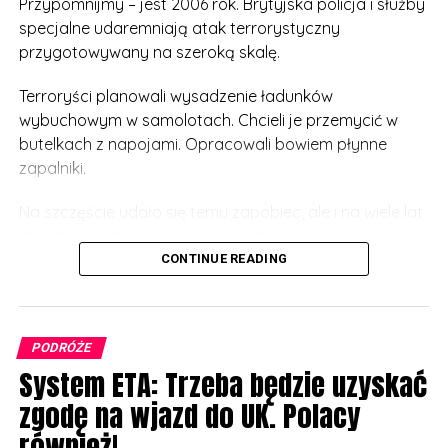
Przypomnijmy – jest 2006 rok. Brytyjska policja i służby
specjalne udaremniają atak terrorystyczny
przygotowywany na szeroką skalę.
Terroryści planowali wysadzenie ładunków
wybuchowym w samolotach. Chcieli je przemycić w
butelkach z napojami. Opracowali bowiem płynne
zapalniki.
Na szczęście udało się temu zapobiec, ale i na wiele lat
utrudniło nam to życie. Wprowadzono nowe zasady
bezpieczeństwa na lotniskach na całym świecie.
CONTINUE READING
Limit płynów, które można w jednym opakowaniu
zabrać na pokład w bagażu podręcznym określono na
PODRÓŻE
max. 100 mililitrów. Tyczy się to nie tylko napojów, ale i
System ETA: Trzeba będzie uzyskać
wszelkich perfum, dezodorantów, kremów czy żeli.
zgodę na wjazd do UK. Polacy
Takie zasady obowiązują do dziś, ale okazuje się, że
również!
zostaną zmienione już w 2024 roku! A już teraz rusza