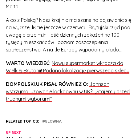
Malta.
A co z Polską? Nasz kraj nie ma szans na pojawienie się
na wyższej liście jeszcze w czerwcu. Brytyjski rząd pod
uwagę bierze m.in. ilość dziennych zakażeń na 100
tysięcy mieszkańców i poziom zaszczepienia
społeczeństwa. A na tle Europy wypadamy blado…
WARTO WIEDZIEĆ:
Nowy supermarket wkracza do
Wielkiej Brytanii! Podano lokalizację pierwszego sklepu
DOMPOLSKI.UK PISAŁ RÓWNIEŻ O:
Johnson
wstrzyma luzowanie lockdownu w UK?! „Stajemy przed
trudnymi wyborami”
RELATED TOPICS:
GLOWNA
UP NEXT