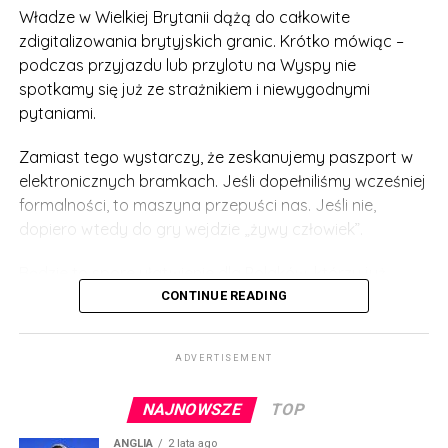
ekranie.
Władze w Wielkiej Brytanii dążą do całkowite
zdigitalizowania brytyjskich granic. Krótko mówiąc –
Tymczasem na London City Airport już teraz działać
podczas przyjazdu lub przylotu na Wyspy nie
będzie program pilotażowy, dzięki któremu zabierzemy
spotkamy się już ze strażnikiem i niewygodnymi
ze sobą na pokład aż 2 litry płynów w jednej butelce!
pytaniami.
Czekamy z niecierpliwością na wprowadzenie takich
regulacji w całej Wielkiej Brytanii.
Zamiast tego wystarczy, że zeskanujemy paszport w
elektronicznych bramkach. Jeśli dopełniliśmy wcześniej
formalności, to maszyna przepuści nas. Jeśli nie,
dopiero wtedy do gry wejdzie „żywy człowiek”.
Będzie to spore ułatwienie dla Polaków, którzy już
mieszkają w UK i albo mają brytyjski paszport albo
CONTINUE READING
przyznany status osiedleńca. Jeśli w Home Office
widnieją nasze poprawne dane, to na ”bramkach” nie
ADVERTISEMENT
będziemy mieli żadnych problemów.
NAJNOWSZE
TOP
To, co będzie ułatwieniem dla legalnie żyjących tu
Polaków i innych „nie-brytyjskich” obywateli, sprawi
ANGLIA
2 lata ago