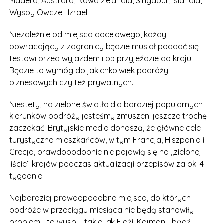
Madera, Australia, Nowa Zelandia, Singapur, Islandia,
Wyspy Owcze i Izrael.
Niezależnie od miejsca docelowego, każdy
powracający z zagranicy będzie musiał poddać się
testowi przed wyjazdem i po przyjeździe do kraju.
Będzie to wymóg do jakichkolwiek podróży –
biznesowych czy też prywatnych.
Niestety, na zielone światło dla bardziej popularnych
kierunków podróży jesteśmy zmuszeni jeszcze trochę
zaczekać. Brytyjskie media donoszą, że główne cele
turystyczne mieszkańców, w tym Francja, Hiszpania i
Grecja, prawdopodobnie nie pojawią się na ,,zielonej
liście’’ krajów podczas aktualizacji przepisów za ok. 4
tygodnie.
Najbardziej prawdopodobne miejsca, do których
podróże w przeciągu miesiąca nie będą stanowiły
problemu to wyspy, takie jak Fidżi, Kajmany bądź