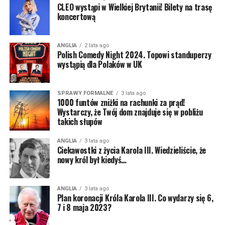
CLEO wystąpi w Wielkiej Brytanii! Bilety na trasę
pewną trudność turystom czy naszym rodzinom, które
koncertową
będą chciały nas odwiedzić.
Wprowadzony zostanie bowiem system ETA, czyli
ANGLIA
2 lata ago
Electronic Travel Authorisation. Będzie to specjalne
Polish Comedy Night 2024. Topowi standuperzy
wystąpią dla Polaków w UK
pozwolenie na wjazd na teren Wielkiej Brytanii, o które
trzeba będzie aplikować online.
SPRAWY FORMALNE
3 lata ago
Cały system ma być bardzo uproszczony, a
1000 funtów zniżki na rachunki za prąd!
formalności ze strony aplikującego mają zająć do 5
Wystarczy, że Twój dom znajduje się w pobliżu
takich słupów
minut. Na odpowiedź ze strony systemy mamy czekać
do 72 godzin.
ANGLIA
3 lata ago
Ciekawostki z życia Karola III. Wiedzieliście, że
Nie dostaniemy jednak żadnego „kwitka”. Pozwolenie
nowy król był kiedyś…
zostanie zapisane w specjalnej bazie, a weryfikacja
nastąpi dopiero podczas przekraczania granicy –
ANGLIA
3 lata ago
zeskanujecie paszport i jeśli dane z dokumentu
Plan koronacji Króla Karola III. Co wydarzy się 6,
zgadzają się z pozwoleniem online to bramki otworzą
7 i 8 maja 2023?
się i dostaniecie się do UK.