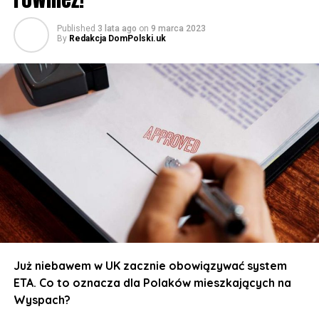
program pilotażowy na jednym z lotnisk w UK!
Published
3 lata ago
on
9 marca 2023
By
Redakcja DomPolski.uk
Do połowy 2024 roku wyznaczono datę graniczną na
zainstalowanie nowych maszyn skanujących bagaże.
Dla przykładu, na terminalu nr 3 na Heathrow już taka
aparatura działa.
Skanuje nasze przedmioty w formie 3D, może wykryć
także to, co jest ukryte w butelkach, kosmetyczkach, a
nawet w termosach. Dzięki temu szykuje się
rewolucyjna zmiana.
Już za ok. 1,5 roku będziemy mogli zapomnieć o limicie
100 mililitrów. Ale to nie wszystko.
Zmieni się także zasada dotycząca sprzętu
Już niebawem w UK zacznie obowiązywać system
elektronicznego. Nie trzeba będzie już wyjmować
ETA. Co to oznacza dla Polaków mieszkających na
laptopów, tabletów czy kabli od ładowarek w czasie
Wyspach?
kontroli. Wszystko to strażnik zobaczy wyraźnie na