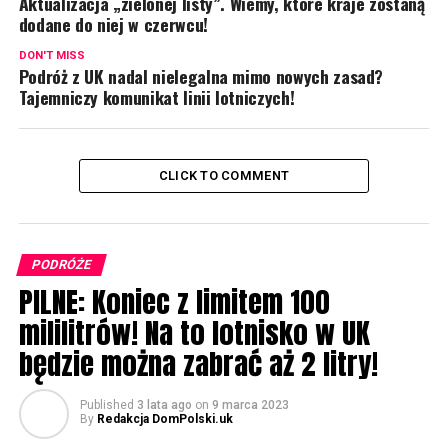
Aktualizacja „zielonej listy”. Wiemy, które kraje zostaną
dodane do niej w czerwcu!
DON'T MISS
Podróż z UK nadal nielegalna mimo nowych zasad?
Tajemniczy komunikat linii lotniczych!
CLICK TO COMMENT
PODRÓŻE
PILNE: Koniec z limitem 100
mililitrów! Na to lotnisko w UK
będzie można zabrać aż 2 litry!
Published
3 lata ago
on
9 marca 2023
By
Redakcja DomPolski.uk