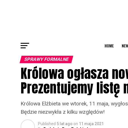
HOME
NEW
SPRAWY FORMALNE
Królowa ogłasza no
Prezentujemy listę 
Królowa Elżbieta we wtorek, 11 maja, wygło
Będzie niezwykła z kilku względów!
Published
5 lat ago
on
11 maja 2021