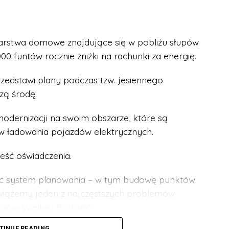
rstwa domowe znajdujące się w pobliżu słupów
 funtów rocznie zniżki na rachunki za energię.
rzedstawi plany podczas tzw. jesiennego
zą środę.
modernizacji na swoim obszarze, które są
ładowania pojazdów elektrycznych.
treść oświadczenia.
ając system planowania – w tym budowę punktów
wiążemy jeden z najczęstszych problemów
ć w Wielkiej Brytanii”.
TINUE READING