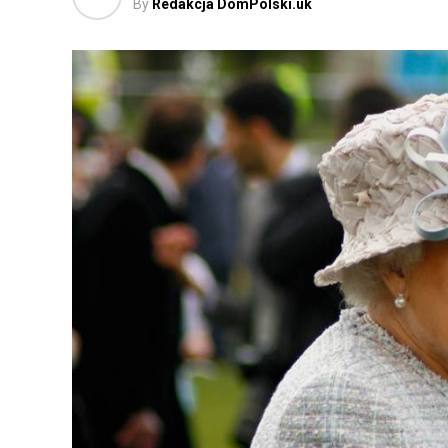
By
Redakcja DomPolski.uk