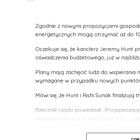
Zgodnie z nowymi propozycjami gospoda
energetycznych mogą otrzymać aż do 1000
Oczekuje się, że kanclerz Jeremy Hunt p
oświadczenia budżetowego, już w najbliżs
Plany mają zachęcić ludzi do wspierania 
wymagane w przypadku nowych punktów 
Mówi się, że Hunt i Rishi Sunak finalizują 
Rzecznik rządu powiedział: „Przyspiesz
ładowania pojazdów elektrycznych – roz
zgłaszanych przez firmy chcące inwestowa
CON