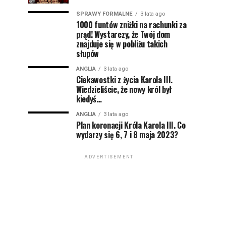
SPRAWY FORMALNE
3 lata ago
1000 funtów zniżki na rachunki za
prąd! Wystarczy, że Twój dom
znajduje się w pobliżu takich
słupów
ANGLIA
3 lata ago
Ciekawostki z życia Karola III.
Wiedzieliście, że nowy król był
kiedyś…
ANGLIA
3 lata ago
Plan koronacji Króla Karola III. Co
wydarzy się 6, 7 i 8 maja 2023?
ADVERTISEMENT