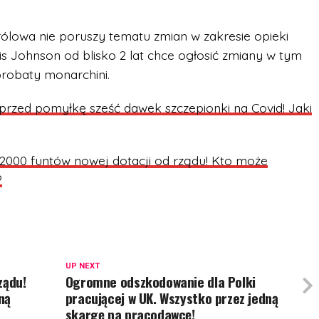
Królowa nie poruszy tematu zmian w zakresie opieki
ris Johnson od blisko 2 lat chce ogłosić zmiany w tym
aprobaty monarchini.
 przed pomyłkę sześć dawek szczepionki na Covid! Jaki
2000 funtów nowej dotacji od rządu! Kto może
?
UP NEXT
ządu!
Ogromne odszkodowanie dla Polki
ną
pracującej w UK. Wszystko przez jedną
skargę na pracodawcę!