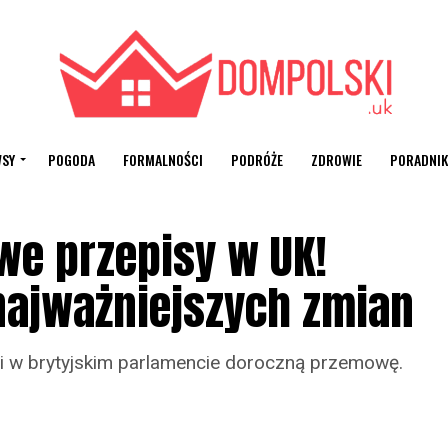
SY
POGODA
FORMALNOŚCI
PODRÓŻE
ZDROWIE
PORADNIK
we przepisy w UK!
najważniejszych zmian
si w brytyjskim parlamencie doroczną przemowę.