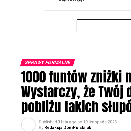
SPRAWY FORMALNE
1000 funtów zniżki 
Wystarczy, że Twój 
pobliżu takich słup
Published
3 lata ago
on
19 listopada 2023
By
Redakcja DomPolski.uk