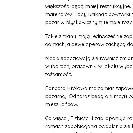
większości będą mniej restrykcyjne.
materiałów – aby uniknąć powtórki z 
pożar w błyskawicznym tempie rozpr
Takie zmiany mają jednocześnie za
domach, a deweloperów zachęcą do 
Media spodziewają się również zmia
wyborach, pracownik w lokalu wybor
tożsamość.
Ponadto Królowa ma zamiar zapowiedz
pożarnej. Od teraz będą oni mogli b
mieszkańców.
Co więcej, Elżbieta II zaproponuje r
ramach zapobiegania ocieplania się k