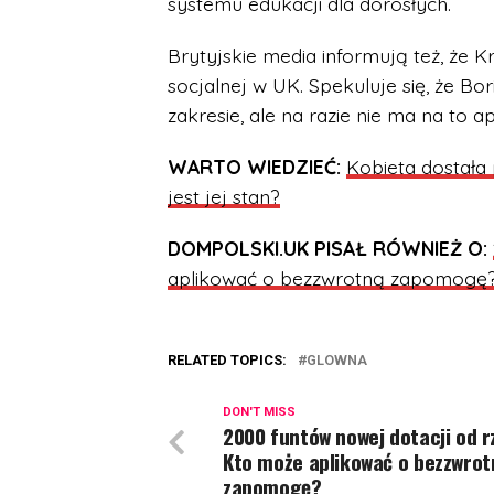
systemu edukacji dla dorosłych.
Brytyjskie media informują też, że 
socjalnej w UK. Spekuluje się, że Bo
zakresie, ale na razie nie ma na to 
WARTO WIEDZIEĆ:
Kobieta dostała
jest jej stan?
DOMPOLSKI.UK PISAŁ RÓWNIEŻ O:
aplikować o bezzwrotną zapomogę
RELATED TOPICS:
GLOWNA
DON'T MISS
2000 funtów nowej dotacji od r
Kto może aplikować o bezzwrot
zapomogę?