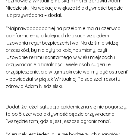
rozmowie z Wirtualną Polską minister zdrowia Adam
Niedzielski. Na wakacje większość aktywności będzie
już przywrócona – dodał.
“Najprawdopodobniej na przełomie maja i czerwca
poinformujemy o kolejnych krokach względem
luzowania reguł bezpieczeństwa. Na dziś nie widzę
przeszkód, by nie były to kolejne zmiany, czyli
luzowanie reżimu sanitarnego w wielu miejscach i
przywracanie działalności. Wiele osób sugeruje
przyśpieszenie, ale w tym zakresie wolimy być ostrożni”
– powiedział w piątek Wirtualnej Polsce szef resortu
zdrowia Adam Niedzielski.
Dodał, że jeżeli sytuacja epidemiczna się nie pogorszy,
to po 5 czerwca aktywność będzie przywracana
“wszędzie tam, gdzie jest jeszcze ograniczona”.
“Kierunek jest jeden, o ile nie będzie złych sygnałów