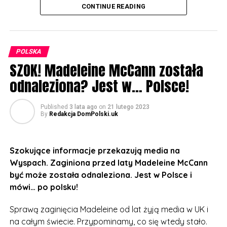
CONTINUE READING
administracyjnej – pracodawcy stawiają na te
zdolności, których nie da się zastąpić maszynami i
systemami. Trudno się dziwić – personalne i społeczne
kompetencje zespołu stanowią nierzadko o być albo
POLSKA
nie być przedsiębiorstwa, szczególnie w sytuacji
SZOK! Madeleine McCann została
wysokiej konkurencyjności rynku.
odnaleziona? Jest w… Polsce!
Materiały wspierające rozwój
Published
3 lata ago
on
21 lutego 2023
By
Redakcja DomPolski.uk
Na szczęście są też dobre wieści. Kompetencje
społeczne i personalne, podobnie jak merytoryczne,
można kształtować i trenować, nieustannie podnosząc
Szokujące informacje przekazują media na
ich poziom. Każda społeczna interakcja stanowi
Wyspach. Zaginiona przed laty Madeleine McCann
szansę rozwoju w tym zakresie. Praktykowanie wydaje
być może została odnaleziona. Jest w Polsce i
się nieco trudniejsze w świecie zdalnej pracy i
mówi… po polsku!
komunikacji, jednak istnieją ku temu odpowiednie
narzędzia. Na przykład uczniowie z branży
Sprawą zaginięcia Madeleine od lat żyją media w UK i
ekonomiczno-administracyjnej mogą sięgnąć do
na całym świecie. Przypominamy, co się wtedy stało.