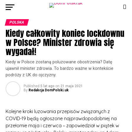
POLSKA
Kiedy całkowity koniec lockdownu
w Polsce? Minister zdrowia się
wygadał!
Kiedy w Polsce zostaną poluzowane obostrzenia? Datę
ujawnił minister zdrowia. To bardzo ważne w kontekście
podróży z UK do ojczyzny.
Published
5 lat ago
on
21 maja 2021
By
Redakcja DomPolski.uk
Kolejne kroki luzowania przepisów związanych z
COVID-19 będą ogłoszone najprawdopodobniej na
przełomie maja i czerwca – zapowiedział w piątek w