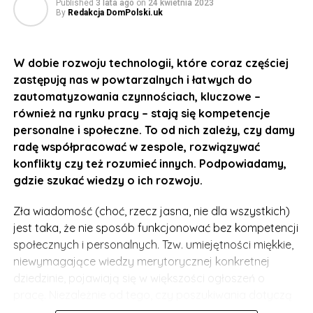
Published
3 lata ago
on
24 kwietnia 2023
By
Redakcja DomPolski.uk
W dobie rozwoju technologii, które coraz częściej
zastępują nas w powtarzalnych i łatwych do
zautomatyzowania czynnościach, kluczowe –
również na rynku pracy – stają się kompetencje
personalne i społeczne. To od nich zależy, czy damy
radę współpracować w zespole, rozwiązywać
konflikty czy też rozumieć innych. Podpowiadamy,
gdzie szukać wiedzy o ich rozwoju.
Zła wiadomość (choć, rzecz jasna, nie dla wszystkich)
jest taka, że nie sposób funkcjonować bez kompetencji
społecznych i personalnych. Tzw. umiejętności miękkie,
niewymagające wiedzy merytorycznej konkretnej
dziedzinie, pojawiają się w większości ogłoszeń o
pracę. Niezależnie od tego, czy poszukiwania dotyczą
programistów, czy specjalistów branży ekonomiczno-