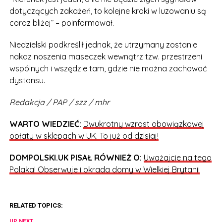
dotyczących zakażeń, to kolejne kroki w luzowaniu są
coraz bliżej” – poinformował.
Niedzielski podkreślił jednak, że utrzymany zostanie
nakaz noszenia maseczek wewnątrz tzw. przestrzeni
wspólnych i wszędzie tam, gdzie nie można zachować
dystansu.
Redakcja / PAP / szz / mhr
WARTO WIEDZIEĆ:
Dwukrotny wzrost obowiązkowej
opłaty w sklepach w UK. To już od dzisiaj!
DOMPOLSKI.UK PISAŁ RÓWNIEŻ O:
Uważajcie na tego
Polaka! Obserwuje i okrada domy w Wielkiej Brytanii
RELATED TOPICS:
UP NEXT