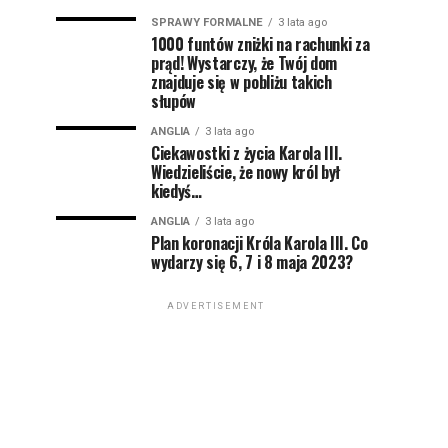
SPRAWY FORMALNE
3 lata ago
1000 funtów zniżki na rachunki za
prąd! Wystarczy, że Twój dom
znajduje się w pobliżu takich
słupów
ANGLIA
3 lata ago
Ciekawostki z życia Karola III.
Wiedzieliście, że nowy król był
kiedyś…
ANGLIA
3 lata ago
Plan koronacji Króla Karola III. Co
wydarzy się 6, 7 i 8 maja 2023?
ADVERTISEMENT