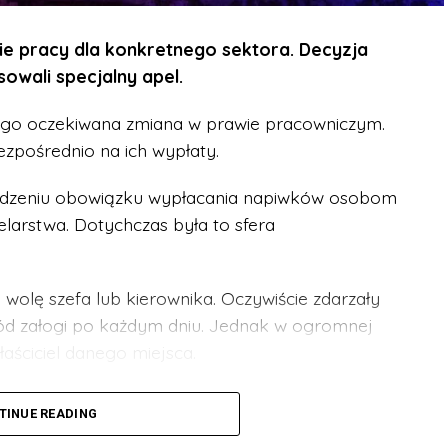
e pracy dla konkretnego sektora. Decyzja
owali specjalny apel.
ługo oczekiwana zmiana w prawie pracowniczym.
ezpośrednio na ich wypłaty.
dzeniu obowiązku wypłacania napiwków osobom
larstwa. Dotychczas była to sfera
ą wolę szefa lub kierownika. Oczywiście zdarzały
śród załogi po każdym dniu. Jednak w ogromnej
aściciel danego miejsca.
wane przepisami. W listopadzie pracodawcy mieli
TINUE READING
gotowanie się do przestrzegania prawa.