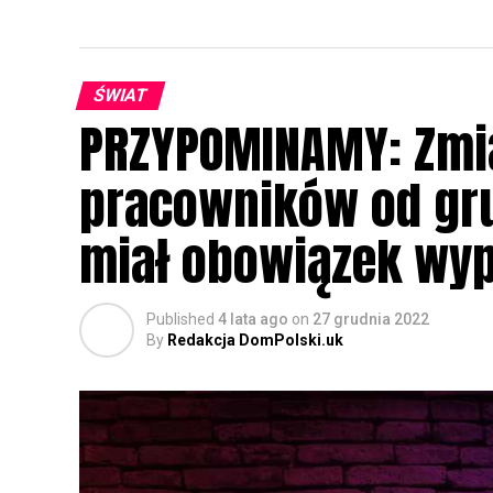
ŚWIAT
PRZYPOMINAMY: Zmi
pracowników od gru
miał obowiązek wy
Published
4 lata ago
on
27 grudnia 2022
By
Redakcja DomPolski.uk