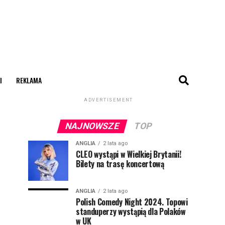
I
REKLAMA
ADVERTISEMENT
NAJNOWSZE
TOP
ANGLIA
2 lata ago
CLEO wystąpi w Wielkiej Brytanii!
Bilety na trasę koncertową
ANGLIA
2 lata ago
Polish Comedy Night 2024. Topowi
standuperzy wystąpią dla Polaków
w UK