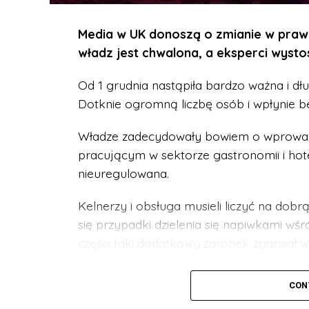
Media w UK donoszą o zmianie w prawi
władz jest chwalona, a eksperci wystos
Od 1 grudnia nastąpiła bardzo ważna i d
Dotknie ogromną liczbę osób i wpłynie b
Władze zadecydowały bowiem o wprowa
pracującym w sektorze gastronomii i hote
nieuregulowana.
Kelnerzy i obsługa musieli liczyć na dobr
się przypadki dzielenia się napiwkami w
części taki dodatkowy zarobek zgarniał wł
Teraz wszystko się zmienia i jest uregulo
CON
czas na wdrożenie nowego systemu i przy