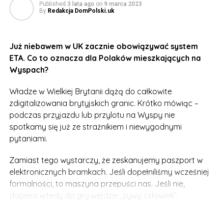
Published
3 lata ago
on
9 marca 2023
By
Redakcja DomPolski.uk
Do połowy 2024 roku wyznaczono datę graniczną na
zainstalowanie nowych maszyn skanujących bagaże.
Dla przykładu, na terminalu nr 3 na Heathrow już taka
Już niebawem w UK zacznie obowiązywać system
aparatura działa.
ETA. Co to oznacza dla Polaków mieszkających na
Wyspach?
Skanuje nasze przedmioty w formie 3D, może wykryć
także to, co jest ukryte w butelkach, kosmetyczkach, a
Władze w Wielkiej Brytanii dążą do całkowite
nawet w termosach. Dzięki temu szykuje się
zdigitalizowania brytyjskich granic. Krótko mówiąc –
rewolucyjna zmiana.
podczas przyjazdu lub przylotu na Wyspy nie
spotkamy się już ze strażnikiem i niewygodnymi
Już za ok. 1,5 roku będziemy mogli zapomnieć o limicie
pytaniami.
100 mililitrów. Ale to nie wszystko.
Zamiast tego wystarczy, że zeskanujemy paszport w
Zmieni się także zasada dotycząca sprzętu
elektronicznych bramkach. Jeśli dopełniliśmy wcześniej
elektronicznego. Nie trzeba będzie już wyjmować
formalności, to maszyna przepuści nas. Jeśli nie,
laptopów, tabletów czy kabli od ładowarek w czasie
dopiero wtedy do gry wejdzie „żywy człowiek”.
kontroli. Wszystko to strażnik zobaczy wyraźnie na
ekranie.
Będzie to spore ułatwienie dla Polaków, którzy już