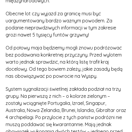
międzynarodowych.
Obecnie lot czy wyjazd za granicę musi być
uargumentowany bardzo ważnym powodem. Za
podanie nieprawdziwych informacji w tym zakresie
grozi nawet 5 tysięcy funtów grzywny!
Od połowy maja będziemy mogli znowu podróżować
bez podawania konkretnej przyczyny. Przed wylotem
warto jednak sprawdzić, na którą listę trafił kraj
docelowy. Od tego bowiem zależy, jakie zasady będą
nas obowiązywać po powrocie na Wyspy.
System sygnalizacji świetlnej zakłada podział na trzy
grupy. Na pierwszą z nich – o kolorze zielonym –
zostały wciągnięte Portugalia, Izrael, Singapur,
Australia, Nowa Zelandia, Brunei, Islandia, Gibraltar oraz
4 archipelagi. Po przylocie z tych państw podróżni nie
muszą poddawać się kwarantannie. Mają jednak
obowiązek wykonania dwóch testów – jednego przed