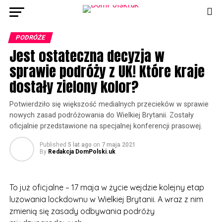
PODRÓŻE
Jest ostateczna decyzja w
sprawie podróży z UK! Które kraje
dostały zielony kolor?
Potwierdziło się większość medialnych przecieków w sprawie
nowych zasad podróżowania do Wielkiej Brytanii. Zostały
oficjalnie przedstawione na specjalnej konferencji prasowej.
Published
5 lat ago
on
7 maja 2021
By
Redakcja DomPolski.uk
To już oficjalne – 17 maja w życie wejdzie kolejny etap
luzowania lockdownu w Wielkiej Brytanii. A wraz z nim
zmienią się zasady odbywania podróży