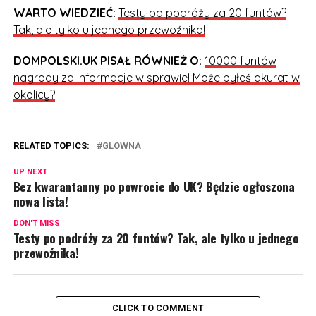
WARTO WIEDZIEĆ:
Testy po podróży za 20 funtów?
Tak, ale tylko u jednego przewoźnika!
DOMPOLSKI.UK PISAŁ RÓWNIEŻ O:
10000 funtów
nagrody za informacje w sprawie! Może byłeś akurat w
okolicy?
RELATED TOPICS:
GLOWNA
UP NEXT
Bez kwarantanny po powrocie do UK? Będzie ogłoszona
nowa lista!
DON'T MISS
Testy po podróży za 20 funtów? Tak, ale tylko u jednego
przewoźnika!
CLICK TO COMMENT