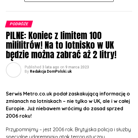
PODRÓŻE
PILNE: Koniec z limitem 100
mililitrów! Na to lotnisko w UK
będzie można zabrać aż 2 litry!
Published
3 lata ago
on
9 marca 2023
By
Redakcja DomPolski.uk
Serwis Metro.co.uk podał zaskakującą informację o
zmianach na lotniskach – nie tylko w UK, ale i w całej
Europie. Już niebawem wrócimy do zasad sprzed
2006 roku!
Przypomnijmy – jest 2006 rok. Brytyjska policja i służby
specjalne udaremniają atak terrorystyczny