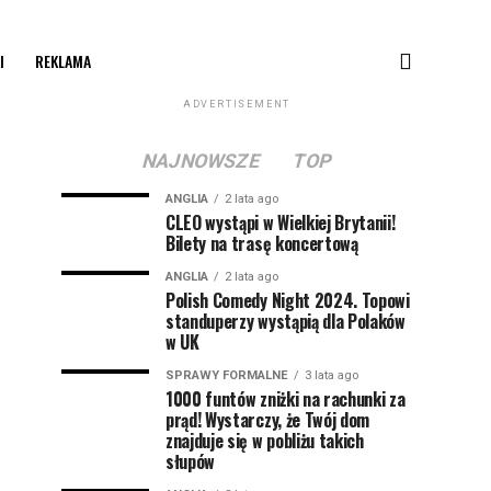
I
REKLAMA
ADVERTISEMENT
NAJNOWSZE
TOP
ANGLIA
2 lata ago
CLEO wystąpi w Wielkiej Brytanii!
Bilety na trasę koncertową
ANGLIA
2 lata ago
Polish Comedy Night 2024. Topowi
standuperzy wystąpią dla Polaków
w UK
SPRAWY FORMALNE
3 lata ago
1000 funtów zniżki na rachunki za
prąd! Wystarczy, że Twój dom
znajduje się w pobliżu takich
słupów