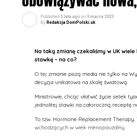
obowiązywać nowa, 
Published
3 lata ago
on
9 marca 2023
By
Redakcja DomPolski.uk
Na taką zmianę czekaliśmy w UK wiele 
stawkę – na co?
O tej zmianie piszą media nie tylko na Wy
decyzja unikatowa na skalę światową.
Ministrowie, chcąc ułatwić życie setek ty
jednolitej stawki na całoroczną receptę 
To tzw. Hormone Replacement Therapy. T
wchodzących w wiek menopauzalny.