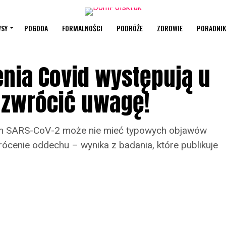
SY
POGODA
FORMALNOŚCI
PODRÓŻE
ZDROWIE
PORADNIK
enia Covid występują u
a zwrócić uwagę!
em SARS-CoV-2 może nie mieć typowych objawów
rócenie oddechu – wynika z badania, które publikuje