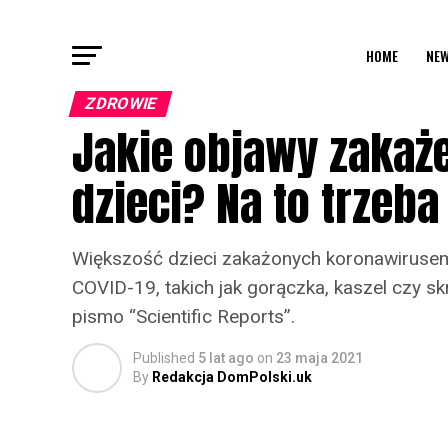
HOME
NEW
ZDROWIE
Jakie objawy zakaż
dzieci? Na to trzeb
Większość dzieci zakażonych koronawirus
COVID-19, takich jak gorączka, kaszel czy sk
pismo “Scientific Reports”.
Published
5 lat ago
on
23 maja 2021
By
Redakcja DomPolski.uk