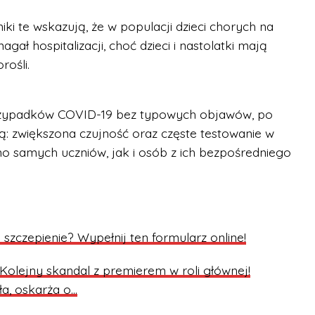
ki te wskazują, że w populacji dzieci chorych na
ł hospitalizacji, choć dzieci i nastolatki mają
rośli.
rzypadków COVID-19 bez typowych objawów, po
są: zwiększona czujność oraz częste testowanie w
o samych uczniów, jak i osób z ich bezpośredniego
 szczepienie? Wypełnij ten formularz online!
Kolejny skandal z premierem w roli głównej!
ła, oskarża o…