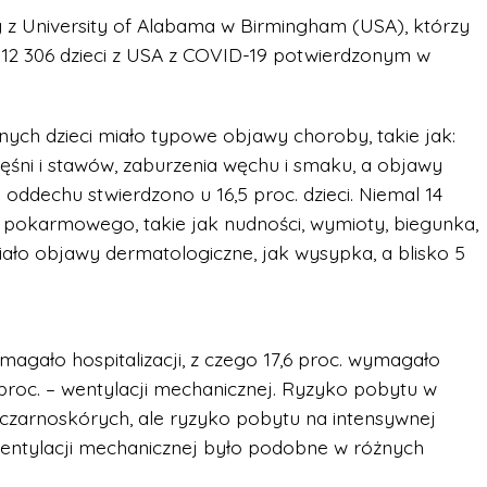
 z University of Alabama w Birmingham (USA), którzy
 12 306 dzieci z USA z COVID-19 potwierdzonym w
anych dzieci miało typowe objawy choroby, takie jak:
ęśni i stawów, zaburzenia węchu i smaku, a objawy
oddechu stwierdzono u 16,5 proc. dzieci. Niemal 14
u pokarmowego, takie jak nudności, wymioty, biegunka,
iało objawy dermatologiczne, jak wysypka, a blisko 5
magało hospitalizacji, z czego 17,6 proc. wymagało
 proc. – wentylacji mechanicznej. Ryzyko pobytu w
i czarnoskórych, ale ryzyko pobytu na intensywnej
 wentylacji mechanicznej było podobne w różnych