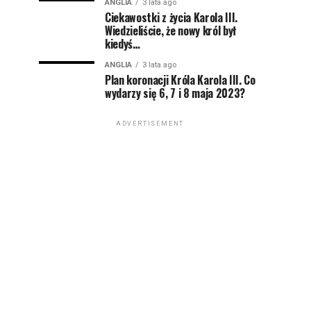
ANGLIA
3 lata ago
Ciekawostki z życia Karola III.
Wiedzieliście, że nowy król był
kiedyś…
ANGLIA
3 lata ago
Plan koronacji Króla Karola III. Co
wydarzy się 6, 7 i 8 maja 2023?
ADVERTISEMENT