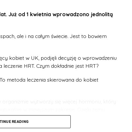
 przeczytacie na oficjalnej stronie NHS –
lat. Już od 1 kwietnia wprowadzono jednolitą
spach, ale i na całym świecie. Jest to bowiem
sięcy kobiet w UK, podjęli decyzję o wprowadzeniu
na leczenie HRT. Czym dokładnie jest HRT?
o metoda leczenia skierowana do kobiet
 w organizmie wytworzy się więcej hormonu, który
turalnie w mniejszym zakresie. Dzięki temu
zuwają tak wielu nieprzyjemnych skutków
TINUE READING
uporczywe bóle głowy czy bezsenność.