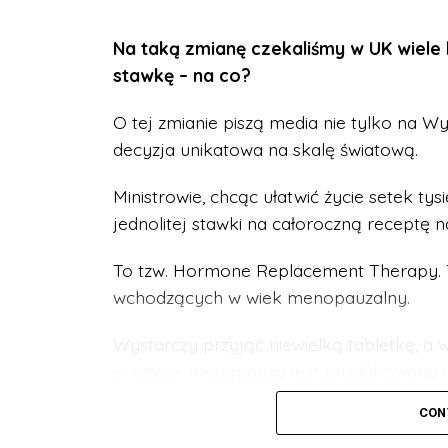
Więcej o Hormone Replacement Theraphy
dostępnej tutaj
.
Na taką zmianę czekaliśmy w UK wiele 
stawkę – na co?
O tej zmianie piszą media nie tylko na Wy
decyzja unikatowa na skalę światową.
Ministrowie, chcąc ułatwić życie setek ty
jednolitej stawki na całoroczną receptę 
To tzw. Hormone Replacement Therapy. T
wchodzących w wiek menopauzalny.
Wystarczy przyjąć niewielką tabletkę, a
w czasie menopauzy jest produkowany na
kobiety leczące się metodą HRT nie odc
CON
menopauzy, jak m.in. uderzenia gorąca, 