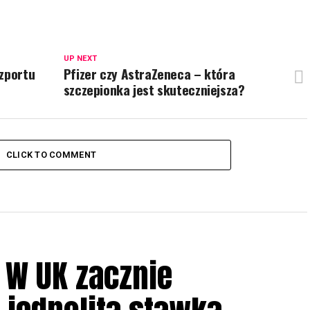
UP NEXT
szportu
Pfizer czy AstraZeneca – która
szczepionka jest skuteczniejsza?
CLICK TO COMMENT
! W UK zacznie