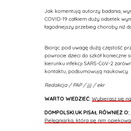
Jak komentują autorzy badania, wyni
COVID-19 całkiem duży odsetek wymaga
łagodniejszy przebieg choroby niż do
Biorąc pod uwagę dużą częstość p
powrocie dzieci do szkół konieczne 
kierunku infekcji SARS-CoV-2 zarówn
kontaktu, podsumowują naukowcy.
Redakcja / PAP / jjj / ekr
WARTO WIEDZIEĆ:
Wybierasz się na
DOMPOLSKI.UK PISAŁ RÓWNIEŻ O:
Pielęgniarka, która się nim opiekowa