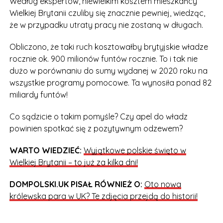
Według ekspertów, niewielkim kosztem mieszkańcy
Wielkiej Brytanii czuliby się znacznie pewniej, wiedząc,
że w przypadku utraty pracy nie zostaną w długach.
Obliczono, że taki ruch kosztowałby brytyjskie władze
rocznie ok. 900 milionów funtów rocznie. To i tak nie
dużo w porównaniu do sumy wydanej w 2020 roku na
wszystkie programy pomocowe. Ta wynosiła ponad 82
miliardy funtów!
Co sądzicie o takim pomyśle? Czy apel do władz
powinien spotkać się z pozytywnym odzewem?
WARTO WIEDZIEĆ:
Wyjątkowe polskie święto w
Wielkiej Brytanii – to już za kilka dni!
DOMPOLSKI.UK PISAŁ RÓWNIEŻ O:
Oto nowa
królewska para w UK? Te zdjęcia przejdą do historii!