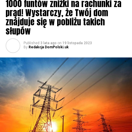
1000 funtów zniżki na rachunki za
prąd! Wystarczy, że Twój dom
znajduje się w pobliżu takich
słupów
Published
3 lata ago
on
19 listopada 2023
By
Redakcja DomPolski.uk