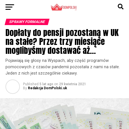
SPRAWY FORMALNE
Dopłaty do pensji pozostaną w UK
na stałe? Przez trzy miesiące
moglibyśmy dostawać aż…
Pojawiają się głosy na Wyspach, aby część programów
pomocowych z czasów pandemii pozostała z nami na stałe.
Jeden z nich jest szczególnie ciekawy.
Published
5 lat ago
on
29 kwietnia 2021
By
Redakcja DomPolski.uk