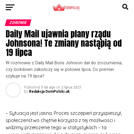
ZDROWIE
Daily Mail ujawnia plany rządu
Johnsona! Te zmiany nastąpią od
19 lipca
W rozmowie z Daily Mail Boris Johnson dał do zrozumienia,
czy lockdown zakończy się w połowie lipca. Co premier
szykuje na 19 lipca?
Published
5 lat ago
on
2 lipca 2021
By
Redakcja DomPolski.uk
– Sytuacja jest jasna. Proces szczepień przyspieszył,
społeczeństwo chętnie korzysta z tej możliwości i
widzimy przełożenie tego w statystykach – ta