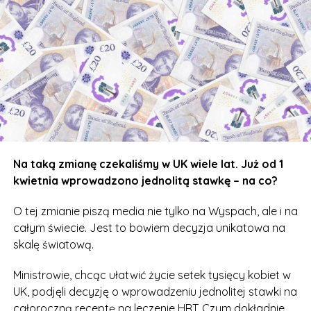
zdrowie i dobre samopoczucie powinno być
priorytetem. Teraz będą mogły sobie ulżyć bez
martwienia się o koszty – mówi Dame Lesley Regan,
Women’s Health Ambassador w UK.
Szacuje się, że z leczenia HRT korzysta ok. 400 tysięcy
kobiet w Wielkiej Brytanii. Teraz ta liczba
prawdopodobnie się zwiększy.
Więcej o Hormone Replacement Theraphy
Na taką zmianę czekaliśmy w UK wiele lat. Już od 1
przeczytacie na oficjalnej stronie NHS –
dostępnej
kwietnia wprowadzono jednolitą stawkę – na co?
tutaj
.
O tej zmianie piszą media nie tylko na Wyspach, ale i na
całym świecie. Jest to bowiem decyzja unikatowa na
skalę światową.
Ministrowie, chcąc ułatwić życie setek tysięcy kobiet w
UK, podjęli decyzję o wprowadzeniu jednolitej stawki na
całoroczną receptę na leczenie HRT. Czym dokładnie