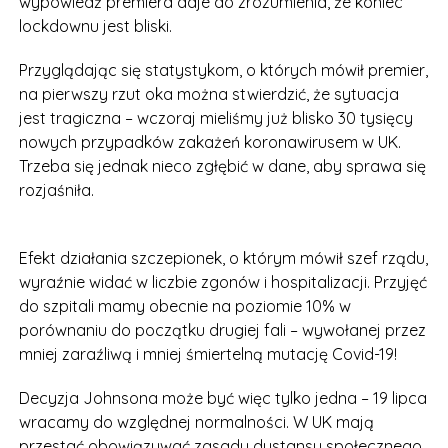
wypowiedź premiera daje do zrozumienia, że koniec
lockdownu jest bliski.
Przyglądając się statystykom, o których mówił premier,
na pierwszy rzut oka można stwierdzić, że sytuacja
jest tragiczna – wczoraj mieliśmy już blisko 30 tysięcy
nowych przypadków zakażeń koronawirusem w UK.
Trzeba się jednak nieco zgłębić w dane, aby sprawa się
rozjaśniła.
Efekt działania szczepionek, o którym mówił szef rządu,
wyraźnie widać w liczbie zgonów i hospitalizacji. Przyjęć
do szpitali mamy obecnie na poziomie 10% w
porównaniu do początku drugiej fali – wywołanej przez
mniej zaraźliwą i mniej śmiertelną mutację Covid-19!
Decyzja Johnsona może być więc tylko jedna – 19 lipca
wracamy do względnej normalności. W UK mają
przestać obowiązywać zasady dystansu społecznego,